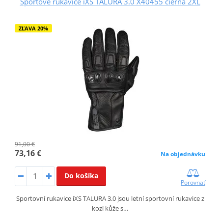
Športové rukavice iXS TALURA 3.0 X40455 čierna 2XL
ZĽAVA 20%
91,00 €
73,16 €
Na objednávku
Do košíka
Porovnať
Sportovní rukavice iXS TALURA 3.0 jsou letní sportovní rukavice z
kozí kůže s…