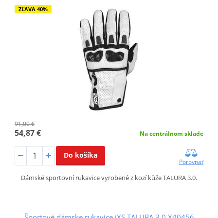
ZĽAVA 40%
91,00 €
54,87 €
Na centrálnom sklade
Do košíka
Porovnať
Dámské sportovní rukavice vyrobené z kozí kůže TALURA 3.0.
Športové dámske rukavice iXS TALURA 3.0 X40456