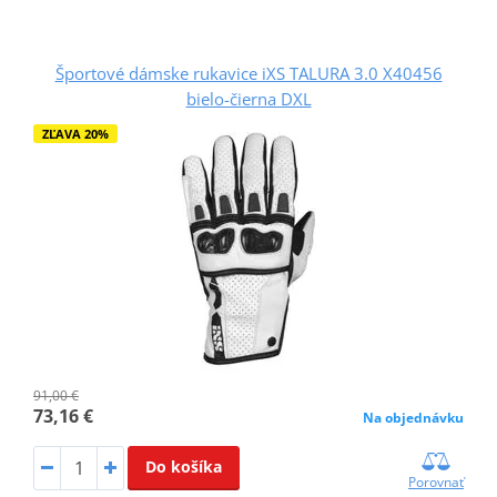
Športové dámske rukavice iXS TALURA 3.0 X40456
bielo-čierna DXL
ZĽAVA 20%
91,00 €
73,16 €
Na objednávku
Do košíka
Porovnať