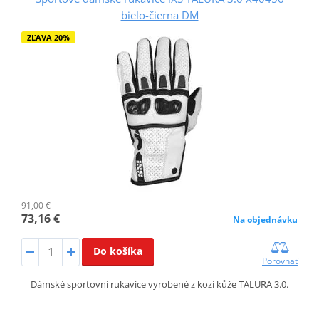
bielo-čierna DM
ZĽAVA 20%
91,00 €
73,16 €
Na objednávku
Do košíka
Porovnať
Dámské sportovní rukavice vyrobené z kozí kůže TALURA 3.0.