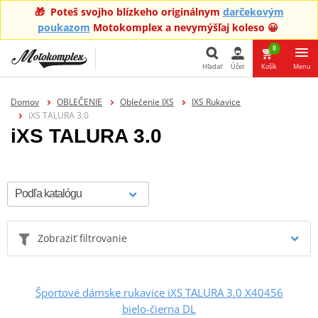
🎁 Poteš svojho blízkeho originálnym
darčekovým
poukazom
Motokomplex a nevymýšľaj koleso 😀
0
Hľadať
Účet
Košík
Menu
Hľadať
Domov
OBLEČENIE
Oblečenie IXS
IXS Rukavice
iXS TALURA 3.0
iXS TALURA 3.0
Zobraziť filtrovanie
Športové dámske rukavice iXS TALURA 3.0 X40456
bielo-čierna DL