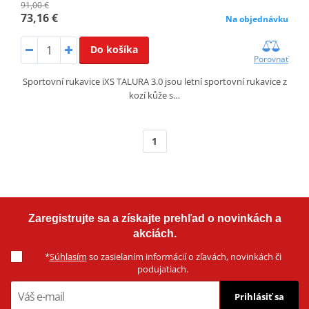
91,00 €
73,16 €
Na objednávku
Do košíka
Porovnať
Sportovní rukavice iXS TALURA 3.0 jsou letní sportovní rukavice z
kozí kůže s…
1
Zaregistrujte sa a získajte prehľad o novinkách a
akciách.
*
Súhlasím
so zasielaním informácií o zľavách, novinkách či
podujatiach.
Prihlásiť sa