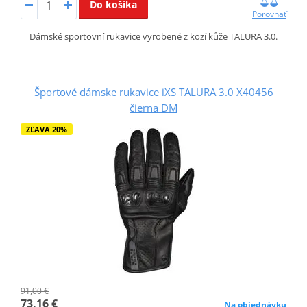
Do košíka
Porovnať
Dámské sportovní rukavice vyrobené z kozí kůže TALURA 3.0.
Športové dámske rukavice iXS TALURA 3.0 X40456
čierna DM
ZĽAVA 20%
91,00 €
73,16 €
Na objednávku