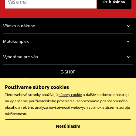
Prihlásiť sa
Všetko o nákupe
Motokomplex
Vyberáme pre vás
E-SHOP
0910 352 171
Používame súbory cookies
objednavky@eshopmotokomplex.sk
Po - Pia: 8:30-17:00 | Nedeľa: ZATVORENÉ
Tieto webové stránky používajú
súbory cookie
a ďalšie sledovacie nástroje
na vylepšenie používateľského prostredia, zobrazovanie prispôsobeného
obsahu a reklám, analýzu návštevnosti webových stránok a zistenie zdroja
návštevnosti.
Facebook
Instagram
Youtube
Nesúhlasím
Copyright © 2026 www.eshopmotokomplex.sk
Všetky práva vyhradené