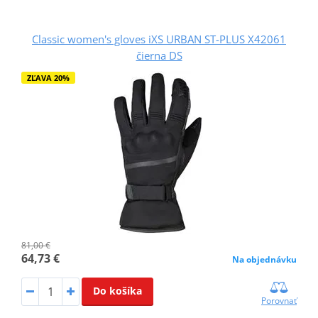
Classic women's gloves iXS URBAN ST-PLUS X42061
čierna DS
ZĽAVA 20%
81,00 €
64,73 €
Na objednávku
Do košíka
Porovnať