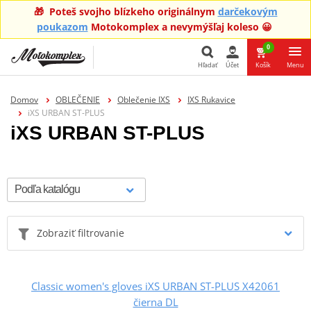
🎁 Poteš svojho blízkeho originálnym
darčekovým
poukazom
Motokomplex a nevymýšľaj koleso 😀
0
Hľadať
Účet
Košík
Menu
Hľadať
Domov
OBLEČENIE
Oblečenie IXS
IXS Rukavice
iXS URBAN ST-PLUS
iXS URBAN ST-PLUS
Zobraziť filtrovanie
Classic women's gloves iXS URBAN ST-PLUS X42061
čierna DL