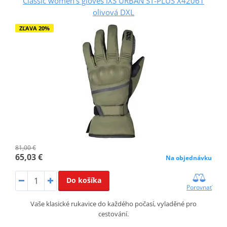
Classic women's gloves iXS URBAN ST-PLUS X42061
olivová DXL
ZĽAVA 20%
81,00 €
65,03 €
Na objednávku
Do košíka
Porovnať
Vaše klasické rukavice do každého počasí, vyladěné pro
cestování.