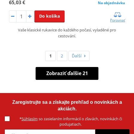
65,03 €
Na objednávku
Do košíka
Porovnať
Vaše klasické rukavice do každého počasí, vyladěné pro
cestování.
1
2
Ďalší
Zobraziť ďalšie 21
Zaregistrujte sa a získajte prehľad o novinkách a
akciách.
*
Súhlasím
so zasielaním informácií o zľavách, novinkách či
podujatiach.