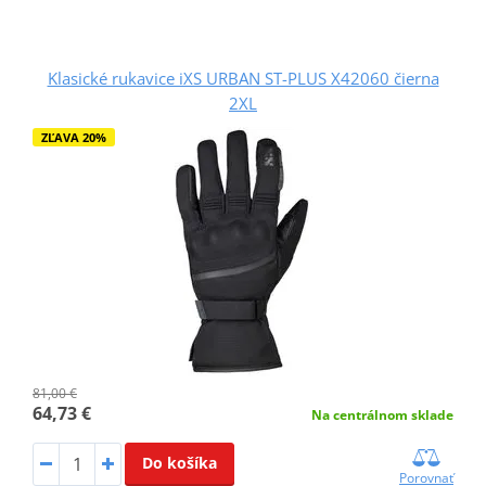
Klasické rukavice iXS URBAN ST-PLUS X42060 čierna
2XL
ZĽAVA 20%
81,00 €
64,73 €
Na centrálnom sklade
Do košíka
Porovnať