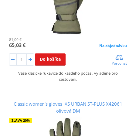
81,00 €
65,03 €
Na objednávku
Do košíka
Porovnať
Vaše klasické rukavice do každého počasí, vyladěné pro
cestování.
Classic women's gloves iXS URBAN ST-PLUS X42061
olivová DM
ZĽAVA 20%