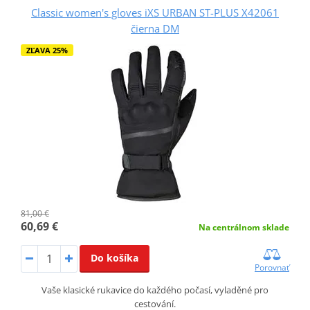
Classic women's gloves iXS URBAN ST-PLUS X42061
čierna DM
ZĽAVA 25%
81,00 €
60,69 €
Na centrálnom sklade
Do košíka
Porovnať
Vaše klasické rukavice do každého počasí, vyladěné pro
cestování.