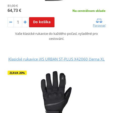
81,00 €
64,73 €
Na centrálnom sklade
Do košíka
Porovnať
Vaše klasické rukavice do každého počasí, vyladěné pro
cestování.
Klasické rukavice iXS URBAN ST-PLUS X42060 čierna XL
ZĽAVA 20%