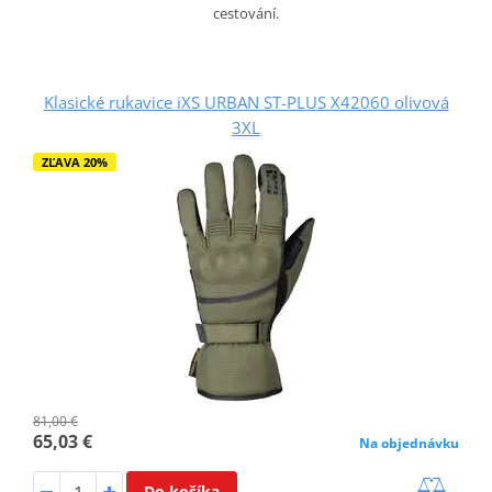
cestování.
Klasické rukavice iXS URBAN ST-PLUS X42060 olivová
3XL
ZĽAVA 20%
81,00 €
65,03 €
Na objednávku
Do košíka