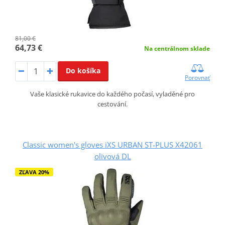
81,00 €
64,73 €
Na centrálnom sklade
Do košíka
Porovnať
Vaše klasické rukavice do každého počasí, vyladěné pro
cestování.
Classic women's gloves iXS URBAN ST-PLUS X42061
olivová DL
ZĽAVA 20%