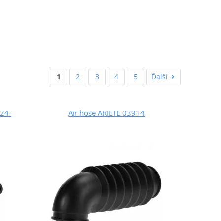
1
2
3
4
5
Ďalší
.24-
Air hose ARIETE 03914