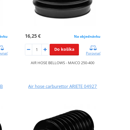
16,25 €
ávku
Na objednávku
Do košíka
ovnať
Porovnať
AIR HOSE BELLOWS - MAICO 250-400
/B
Air hose carburettor ARIETE 04927