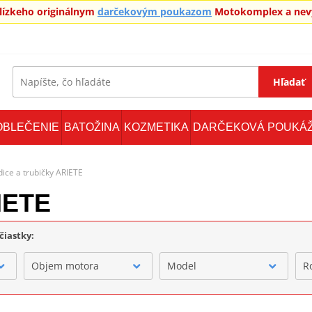
blízkeho originálnym
darčekovým poukazom
Motokomplex a nevy
Hľadať
OBLEČENIE
BATOŽINA
KOZMETIKA
DARČEKOVÁ POUKÁ
ice a trubičky ARIETE
IETE
čiastky:
Objem motora
Model
R