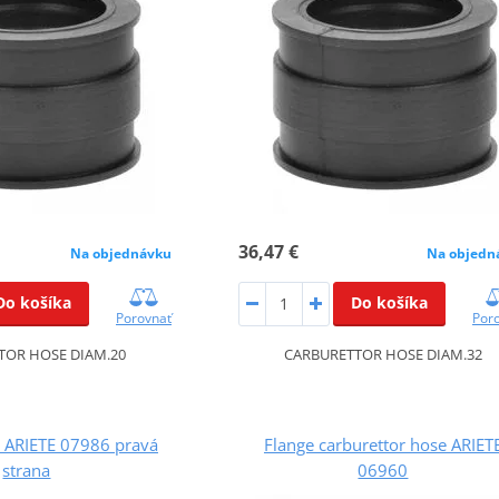
36,47 €
Na objednávku
Na objedn
Do košíka
Do košíka
Porovnať
Por
TOR HOSE DIAM.20
CARBURETTOR HOSE DIAM.32
se ARIETE 07986 pravá
Flange carburettor hose ARIET
strana
06960