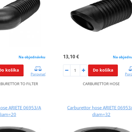
13,10 €
Na objedn
Na objednávku
Do košíka
Do košíka
Por
Porovnať
CARBURETTOR HOSE
RBURETTOR TO FILTER
hose ARIETE 06953/A
Carburettor hose ARIETE 06953
diam=20
diam=32