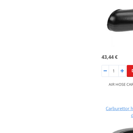
43,44 €
AIR HOSE CA
Carburettor 