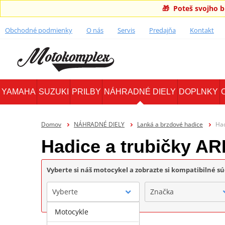
🎁 Poteš svojho 
Obchodné podmienky
O nás
Servis
Predajňa
Kontakt
YAMAHA
SUZUKI
PRILBY
NÁHRADNÉ DIELY
DOPLNKY
Domov
NÁHRADNÉ DIELY
Lanká a brzdové hadice
Had
Hadice a trubičky AR
Vyberte si náš motocykel a zobrazte si kompatibilné sú
Vyberte
Značka
Motocykle