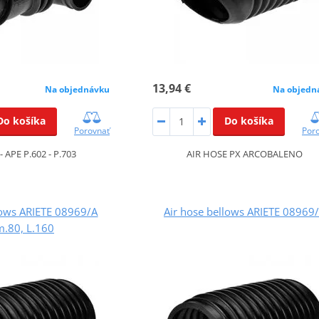
13,94 €
Na objednávku
Na objedn
Do košíka
Do košíka
Porovnať
Por
- APE P.602 - P.703
AIR HOSE PX ARCOBALENO
lows ARIETE 08969/A
Air hose bellows ARIETE 08969
m.80, L.160