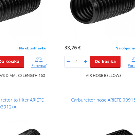
33,76 €
Na objedn
Na objednávku
Do košíka
Do košíka
Por
Porovnať
AIR HOSE BELLOWS
WS DIAM. 80 LENGTH 160
rettor to filter ARIETE
Carburettor hose ARIETE 0091
03912/A