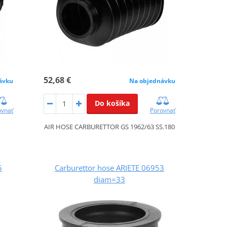
52,68 €
ávku
Na objednávku
Do košíka
ovnať
Porovnať
AIR HOSE CARBURETTOR GS 1962/63 SS.180
5
Carburettor hose ARIETE 06953
diam=33