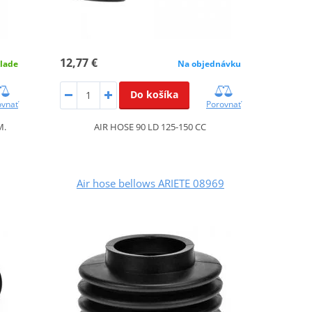
12,77 €
Na objednávku
lade
Do košíka
Porovnať
ovnať
AIR HOSE 90 LD 125-150 CC
M.
Air hose bellows ARIETE 08969