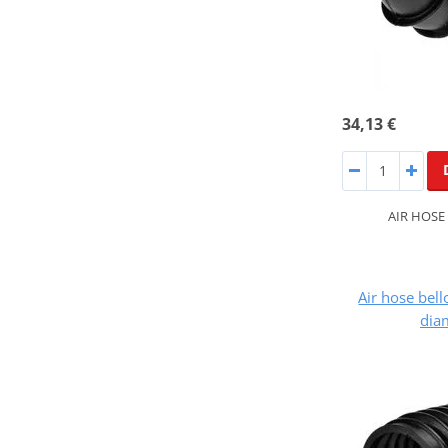
34,13 €
AIR HOSE 
Air hose bel
dia