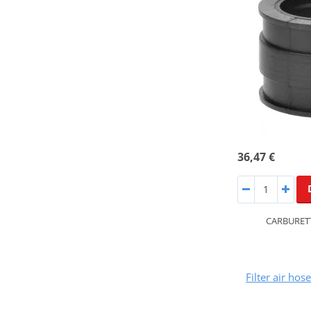
36,47 €
CARBURET
Filter air ho