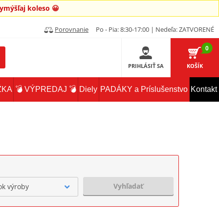
mýšľaj koleso 😀
Porovnanie
Po - Pia: 8:30-17:00 | Nedeľa: ZATVORENÉ
0
PRIHLÁSIŤ SA
KOŠÍK
ŽKA
💣 VÝPREDAJ 💣
Diely
PADÁKY a Príslušenstvo
Kontakt
Vyhľadať
ok výroby