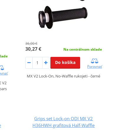
36,00 €
30,27 €
Na centrálnom sklade
lade
Do košíka
Porovnať
ovnať
MX V2 Lock-On, No-Waffle rukojeti - černé
E V2
bars
Grips set Lock-on ODI MX V2
e
H36HWH grafitová Half-Waffle