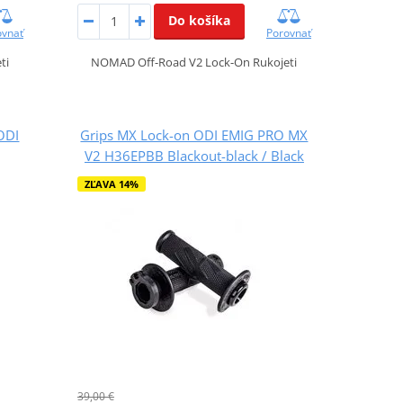
Do košíka
ovnať
Porovnať
ti
NOMAD Off-Road V2 Lock-On Rukojeti
ODI
Grips MX Lock-on ODI EMIG PRO MX
V2 H36EPBB Blackout-black / Black
ZĽAVA 14%
39,00 €