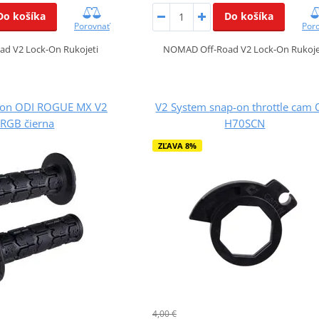
Do košíka
Do košíka
Porovnať
Por
d V2 Lock-On Rukojeti
NOMAD Off-Road V2 Lock-On Rukoje
k-on ODI ROGUE MX V2
V2 System snap-on throttle cam 
RGB čierna
H70SCN
ZĽAVA 8%
4,00 €