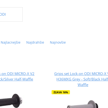
 ODI
Najlacnejšie
Najdrahšie
Najnovšie
ck-on ODI MICRO-X V2
Grips set Lock-on ODI MICRO-X
/Silver Half-Waffle
H36MXG Grey - Soft/Black Half
Waffle
ZĽAVA 16%