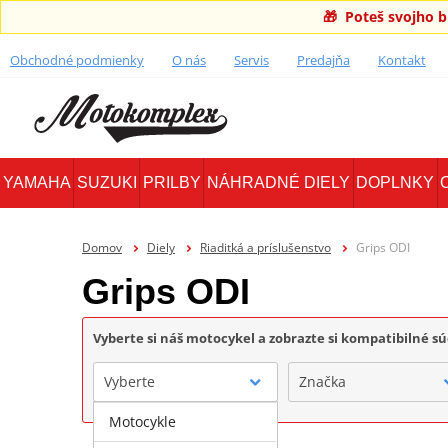
🎁 Poteš svojho 
Obchodné podmienky
O nás
Servis
Predajňa
Kontakt
YAMAHA
SUZUKI
PRILBY
NÁHRADNÉ DIELY
DOPLNKY
Domov
Diely
Riaditká a príslušenstvo
Grips ODI
Grips ODI
Vyberte si náš motocykel a zobrazte si kompatibilné sú
Vyberte
Značka
Motocykle