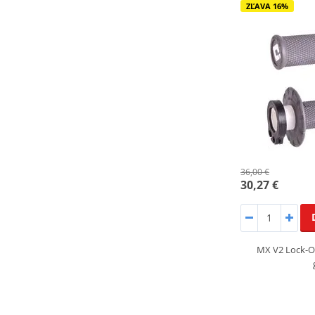
ZĽAVA 16%
36,00 €
30,27 €
MX V2 Lock-On