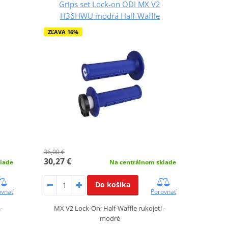
Grips set Lock-on ODI MX V2
H36HWU modrá Half-Waffle
ZĽAVA 16%
36,00 €
30,27 €
lade
Na centrálnom sklade
Do košíka
ovnať
Porovnať
-
MX V2 Lock-On; Half-Waffle rukojeti -
modré