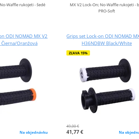
o-Waffle rukojeti - šedé
MX V2 Lock-On; No-Waffle rukojeti - b
PRO-Soft
k-on ODI NOMAD MX V2
Grips set Lock-on ODI NOMAD M
Čierna/Oranžová
H36NDBW Black/White
ZĽAVA 15%
49,00 €
41,77 €
Na objednávku
Na objedn