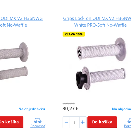
n ODI MX V2 H36NWG
Grips Lock-on ODI MX V2 H36N
oft No-Waffle
White PRO-Soft No-Waffle
ZĽAVA 16%
36,00 €
30,27 €
Na objednávku
Na objedn
Do košíka
Do košíka
Porovnať
Por