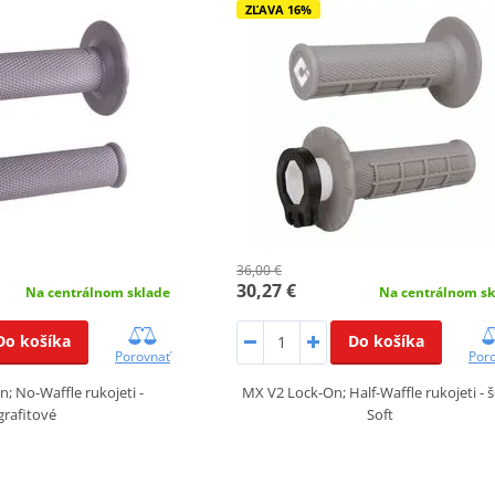
ZĽAVA 16%
36,00 €
30,27 €
Na centrálnom sklade
Na centrálnom sk
Do košíka
Do košíka
Porovnať
Por
; No-Waffle rukojeti -
MX V2 Lock-On; Half-Waffle rukojeti - 
grafitové
Soft