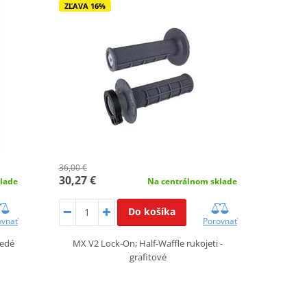
ZĽAVA 16%
36,00 €
30,27 €
lade
Na centrálnom sklade
Do košíka
ovnať
Porovnať
šedé
MX V2 Lock-On; Half-Waffle rukojeti -
grafitové