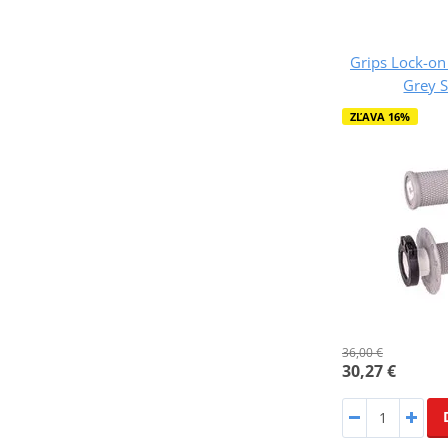
Grips Lock-o
Grey S
ZĽAVA 16%
36,00 €
30,27 €