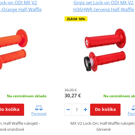
Lock-on ODI MX V2
Grips set Lock-on ODI MX V2
Orange Half-Waffle
H36HWR červená Half-Waffle
ZĽAVA 16%
36,00 €
30,27 €
Na centrálnom sklade
Na centrálnom sk
Do košíka
Do košíka
Porovnať
Por
 Half-Waffle rukojeti -
MX V2 Lock-On; Half-Waffle rukojeti 
ově oranžové
červené