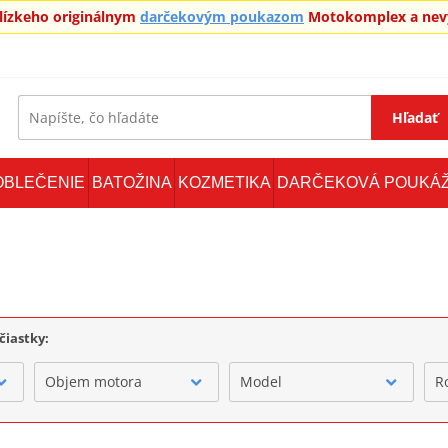
blízkeho originálnym
darčekovým poukazom
Motokomplex a nevy
Hľadať
OBLEČENIE
BATOŽINA
KOZMETIKA
DARČEKOVÁ POUKÁ
čiastky:
Objem motora
Model
R