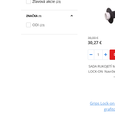
Zľavová akcie
(23)
ZNAČKA
(1)
ODI
(23)
36,00 €
30,27 €
SADA RUKOJETÍ 
LOCK-ON Navržen
Grips Lock-o
grafit