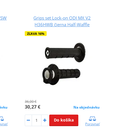
WSW
Grips set Lock-on ODI MX V2
H36HWB čierna Half-Waffle
ZĽAVA 16%
36,00 €
30,27 €
ávku
Na objednávku
Do košíka
ovnať
Porovnať