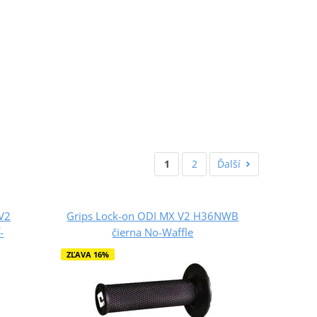
1
2
Ďalší
 V2
Grips Lock-on ODI MX V2 H36NWB
-
čierna No-Waffle
ZĽAVA 16%