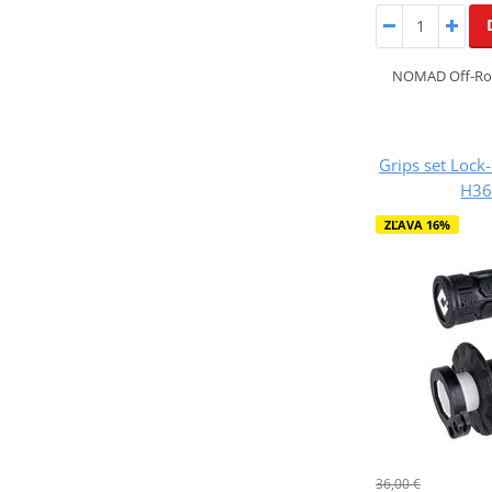
NOMAD Off-Roa
Grips set Loc
H36
ZĽAVA 16%
36,00 €