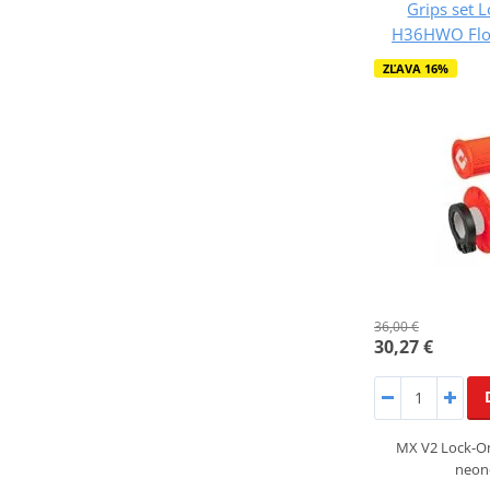
Grips set 
H36HWO Flo-
ZĽAVA 16%
36,00 €
30,27 €
MX V2 Lock-On;
neon