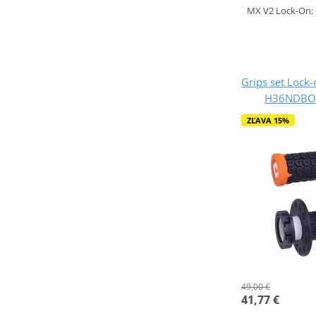
MX V2 Lock-On; N
Grips set Loc
H36NDBO 
ZĽAVA 15%
49,00 €
41,77 €