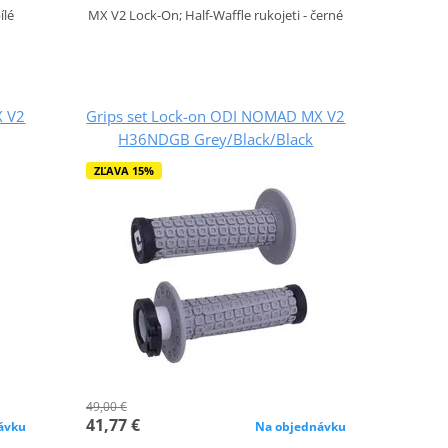
ílé
MX V2 Lock-On; Half-Waffle rukojeti - černé
X V2
Grips set Lock-on ODI NOMAD MX V2
H36NDGB Grey/Black/Black
ZĽAVA 15%
49,00 €
41,77 €
ávku
Na objednávku