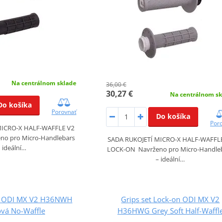
Na centrálnom sklade
36,00 €
30,27 €
Na centrálnom sk
Do košíka
Porovnať
Do košíka
Por
MICRO-X HALF-WAFFLE V2
o pro Micro-Handlebars
SADA RUKOJETÍ MICRO-X HALF-WAFFL
– ideální…
LOCK-ON Navrženo pro Micro-Handle
– ideální…
n ODI MX V2 H36NWH
Grips set Lock-on ODI MX V2
ová No-Waffle
H36HWG Grey Soft Half-Waffl