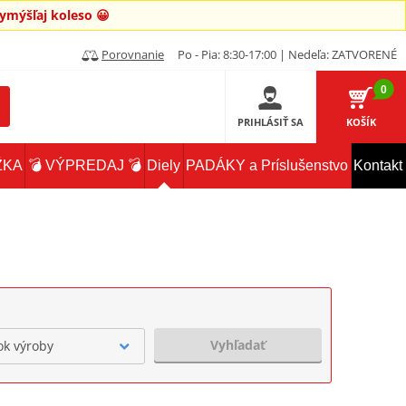
mýšľaj koleso 😀
Porovnanie
Po - Pia: 8:30-17:00 | Nedeľa: ZATVORENÉ
0
PRIHLÁSIŤ SA
KOŠÍK
ŽKA
💣 VÝPREDAJ 💣
Diely
PADÁKY a Príslušenstvo
Kontakt
Vyhľadať
ok výroby