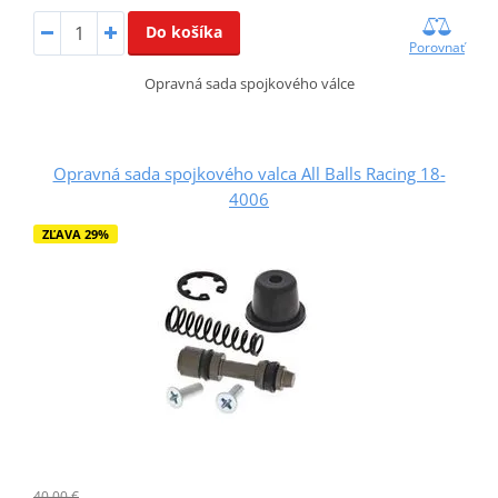
Do košíka
Porovnať
Opravná sada spojkového válce
Opravná sada spojkového valca All Balls Racing 18-
4006
ZĽAVA 29%
40,00 €