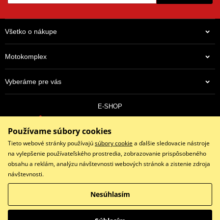
Všetko o nákupe
Motokomplex
Vyberáme pre vás
E-SHOP
0910 352 171
Používame súbory cookies
objednavky@eshopmotokomplex.sk
Po - Pia: 8:30-17:00 | Nedeľa: ZATVORENÉ
Tieto webové stránky používajú
súbory cookie
a ďalšie sledovacie nástroje
na vylepšenie používateľského prostredia, zobrazovanie prispôsobeného
obsahu a reklám, analýzu návštevnosti webových stránok a zistenie zdroja
návštevnosti.
Facebook
Instagram
Youtube
Nesúhlasím
Copyright © 2026 www.eshopmotokomplex.sk
Všetky práva vyhradené