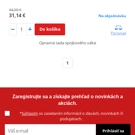
44,00 €
31,14 €
Na objednávku
Do košíka
Porovnať
Opravná sada spojkového válce
1
Zaregistrujte sa a získajte prehľad o novinkách a
akciách.
*
Súhlasím
so zasielaním informácií o zľavách, novinkách či
podujatiach.
Prihlásiť sa