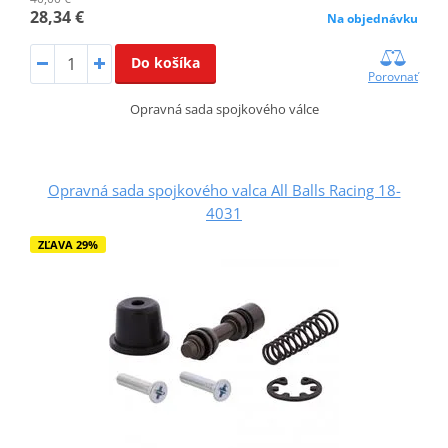
28,34 €
Na objednávku
Do košíka
Porovnať
Opravná sada spojkového válce
Opravná sada spojkového valca All Balls Racing 18-
4031
ZĽAVA 29%