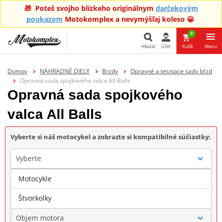
🎁 Poteš svojho blízkeho originálnym
darčekovým
poukazom
Motokomplex a nevymýšľaj koleso 😀
0
Hľadať
Účet
Košík
Menu
Hľadať
Domov
NÁHRADNÉ DIELY
Brzdy
Opravné a tesniace sady bŕzd
Opravná sada spojkového valca All Balls
Opravná sada spojkového
valca All Balls
Vyberte si náš motocykel a zobrazte si kompatibilné súčiastky:
Vyberte
Motocykle
Značka
Štvorkolky
Objem motora