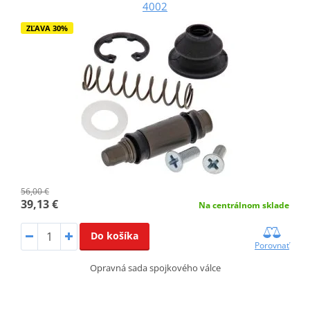
4002
ZĽAVA 30%
56,00 €
39,13 €
Na centrálnom sklade
Do košíka
Porovnať
Opravná sada spojkového válce