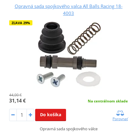
Opravná sada spojkového valca All Balls Racing 18-
4003
ZĽAVA 29%
44,00 €
31,14 €
Na centrálnom sklade
Do košíka
Porovnať
Opravná sada spojkového válce