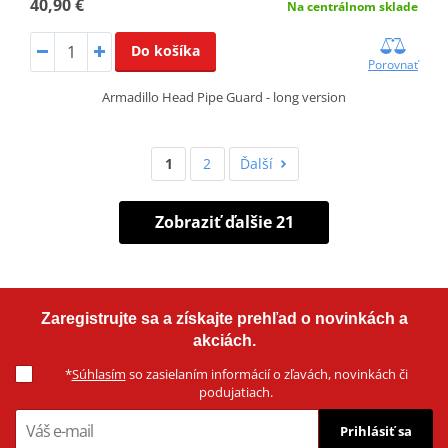
40,90 €
Na centrálnom sklade
Do košíka
Porovnať
Armadillo Head Pipe Guard - long version
1
2
Ďalší
Zobraziť ďalšie 21
Zaregistrujte sa a získajte prehľad o novinkách a
akciách.
*
Súhlasím
so zasielaním informácií o zľavách, novinkách či
podujatiach.
Prihlásiť sa