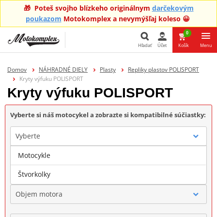
🎁 Poteš svojho blízkeho originálnym
darčekovým
poukazom
Motokomplex a nevymýšľaj koleso 😀
0
Hľadať
Účet
Košík
Menu
Hľadať
Domov
NÁHRADNÉ DIELY
Plasty
Repliky plastov POLISPORT
Kryty výfuku POLISPORT
Kryty výfuku POLISPORT
Vyberte si náš motocykel a zobrazte si kompatibilné súčiastky:
Vyberte
Motocykle
Značka
Štvorkolky
Objem motora