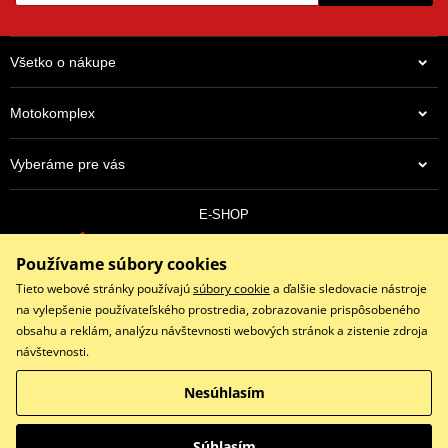
Všetko o nákupe
Motokomplex
Vyberáme pre vás
E-SHOP
0910 352 171
Používame súbory cookies
objednavky@eshopmotokomplex.sk
Po - Pia: 8:30-17:00 | Nedeľa: ZATVORENÉ
Tieto webové stránky používajú
súbory cookie
a ďalšie sledovacie nástroje
na vylepšenie používateľského prostredia, zobrazovanie prispôsobeného
obsahu a reklám, analýzu návštevnosti webových stránok a zistenie zdroja
návštevnosti.
Facebook
Instagram
Youtube
Nesúhlasím
Copyright © 2026 www.eshopmotokomplex.sk
Všetky práva vyhradené
Súhlasím