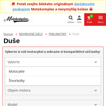
🎁 Poteš svojho blízkeho originálnym
darčekovým
poukazom
Motokomplex a nevymýšľaj koleso 😀
0
Hľadať
Účet
Košík
Menu
Hľadať
Domov
NÁHRADNÉ DIELY
PNEUMATIKY
Duše
Duše
Vyberte si náš motocykel a zobrazte si kompatibilné súčiastky:
Vyberte
Motocykle
Značka
Štvorkolky
Objem motora
Model