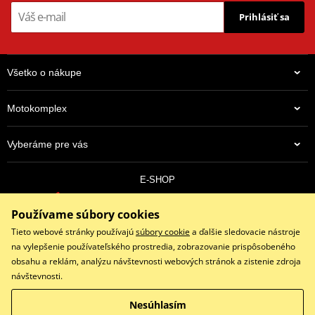
Prihlásiť sa
Všetko o nákupe
Motokomplex
Vyberáme pre vás
E-SHOP
0910 352 171
Používame súbory cookies
objednavky@eshopmotokomplex.sk
Po - Pia: 8:30-17:00 | Nedeľa: ZATVORENÉ
Tieto webové stránky používajú
súbory cookie
a ďalšie sledovacie nástroje
na vylepšenie používateľského prostredia, zobrazovanie prispôsobeného
obsahu a reklám, analýzu návštevnosti webových stránok a zistenie zdroja
návštevnosti.
Facebook
Instagram
Youtube
Nesúhlasím
Copyright © 2026 www.eshopmotokomplex.sk