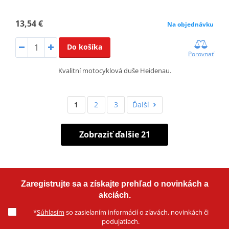
13,54 €
Na objednávku
Do košíka
Porovnať
Kvalitní motocyklová duše Heidenau.
1
2
3
Ďalší
Zobraziť ďalšie 21
Zaregistrujte sa a získajte prehľad o novinkách a
akciách.
*
Súhlasím
so zasielaním informácií o zľavách, novinkách či
podujatiach.