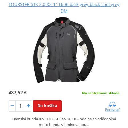
TOURSTER-STX 2.0 X2-111606 dark grey-black-cool grey
DM
487,52 €
Na centrálnom sklade
Do košíka
Porovnať
Dámská bunda iXS TOURSTER‑STX 2.0 – odolná a voděodolná
moto bunda s laminovanou…