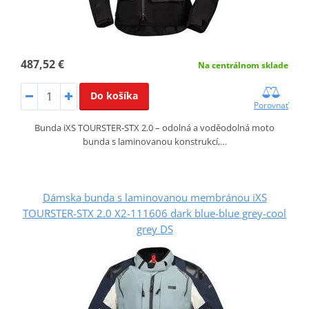
487,52 €
Na centrálnom sklade
Do košíka
Porovnať
Bunda iXS TOURSTER‑STX 2.0 – odolná a voděodolná moto
bunda s laminovanou konstrukcí,…
Dámska bunda s laminovanou membránou iXS
TOURSTER-STX 2.0 X2-111606 dark blue-blue grey-cool
grey DS