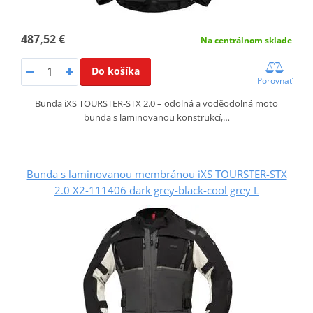
487,52 €
Na centrálnom sklade
Do košíka
Porovnať
Bunda iXS TOURSTER‑STX 2.0 – odolná a voděodolná moto
bunda s laminovanou konstrukcí,…
Bunda s laminovanou membránou iXS TOURSTER-STX
2.0 X2-111406 dark grey-black-cool grey L