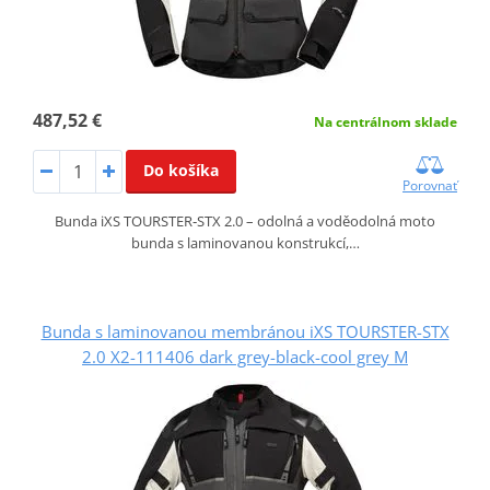
487,52 €
Na centrálnom sklade
Do košíka
Porovnať
Bunda iXS TOURSTER‑STX 2.0 – odolná a voděodolná moto
bunda s laminovanou konstrukcí,…
Bunda s laminovanou membránou iXS TOURSTER-STX
2.0 X2-111406 dark grey-black-cool grey M