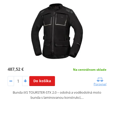
487,52 €
Na centrálnom sklade
Do košíka
Porovnať
Bunda iXS TOURSTER‑STX 2.0 – odolná a voděodolná moto
bunda s laminovanou konstrukcí,…