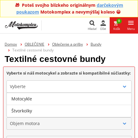
🎁 Poteš svojho blízkeho originálnym
darčekovým
poukazom
Motokomplex a nevymýšľaj koleso 😀
0
Hľadať
Účet
Košík
Menu
Hľadať
Domov
OBLEČENIE
Oblečenie a prilby
Bundy
Textilné cestovné bundy
Textilné cestovné bundy
Vyberte si náš motocykel a zobrazte si kompatibilné súčiastky:
Vyberte
Motocykle
Značka
Štvorkolky
Objem motora