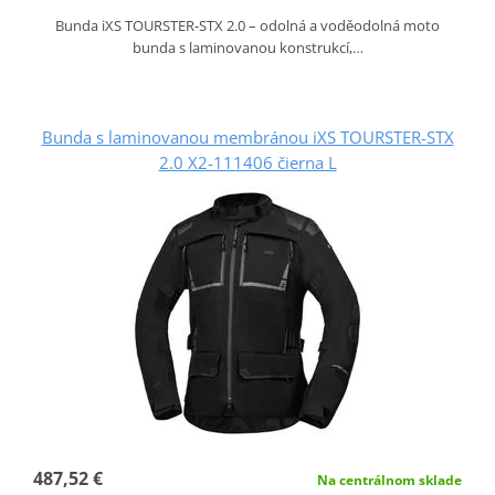
Bunda iXS TOURSTER‑STX 2.0 – odolná a voděodolná moto
bunda s laminovanou konstrukcí,…
Bunda s laminovanou membránou iXS TOURSTER-STX
2.0 X2-111406 čierna L
487,52 €
Na centrálnom sklade