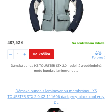
487,52 €
Na centrálnom sklade
Do košíka
Porovnať
Dámská bunda iXS TOURSTER‑STX 2.0 – odolná a voděodolná
moto bunda s laminovanou…
Dámska bunda s laminovanou membránou iXS
TOURSTER-STX 2.0 X2-111606 dark grey-black-cool grey
DL