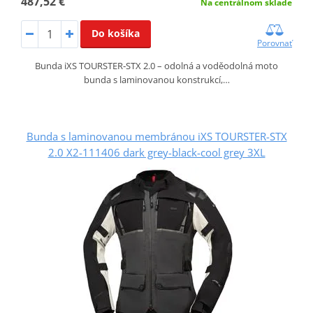
487,52 €
Na centrálnom sklade
Do košíka
Porovnať
Bunda iXS TOURSTER‑STX 2.0 – odolná a voděodolná moto
bunda s laminovanou konstrukcí,…
Bunda s laminovanou membránou iXS TOURSTER-STX
2.0 X2-111406 dark grey-black-cool grey 3XL