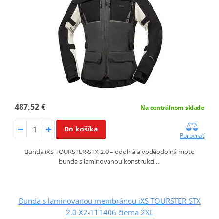
487,52 €
Na centrálnom sklade
Do košíka
Porovnať
Bunda iXS TOURSTER‑STX 2.0 – odolná a voděodolná moto
bunda s laminovanou konstrukcí,…
Bunda s laminovanou membránou iXS TOURSTER-STX
2.0 X2-111406 čierna 2XL