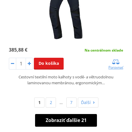
385,88 €
Na centrálnom sklade
Do košíka
Porovnať
Cestovní textilní moto kalhoty s vodě‑ a větruodolnou
laminovanou membránou, ergonomickým…
1
2
…
7
Ďalší
Zobraziť ďalšie 21