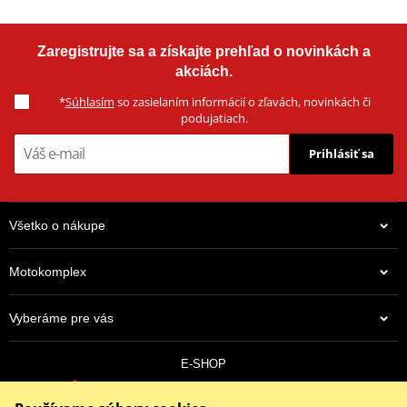
Zaregistrujte sa a získajte prehľad o novinkách a
akciách.
*
Súhlasím
so zasielaním informácií o zľavách, novinkách či
podujatiach.
Prihlásiť sa
Všetko o nákupe
Motokomplex
Vyberáme pre vás
E-SHOP
0910 352 171