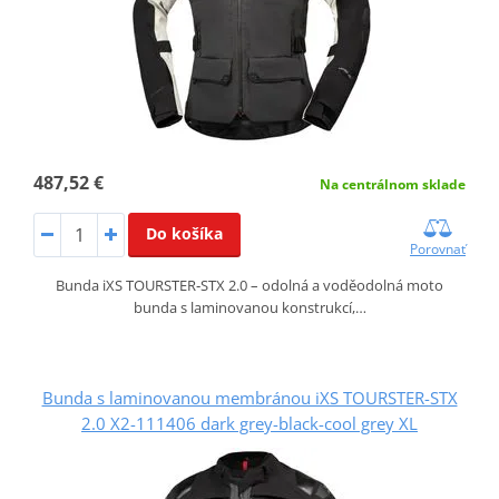
487,52 €
Na centrálnom sklade
Do košíka
Porovnať
Bunda iXS TOURSTER‑STX 2.0 – odolná a voděodolná moto
bunda s laminovanou konstrukcí,…
Bunda s laminovanou membránou iXS TOURSTER-STX
2.0 X2-111406 dark grey-black-cool grey XL