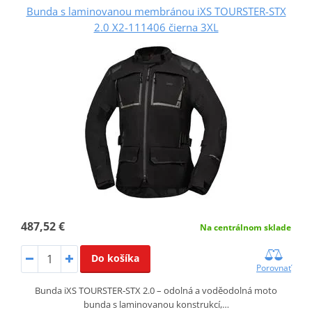
Bunda s laminovanou membránou iXS TOURSTER-STX
2.0 X2-111406 čierna 3XL
487,52 €
Na centrálnom sklade
Do košíka
Porovnať
Bunda iXS TOURSTER‑STX 2.0 – odolná a voděodolná moto
bunda s laminovanou konstrukcí,…