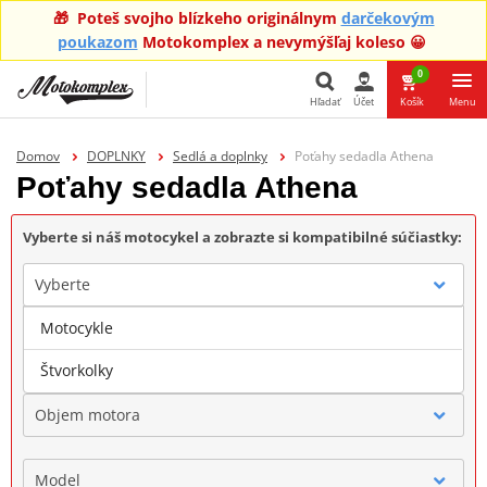
🎁 Poteš svojho blízkeho originálnym
darčekovým
poukazom
Motokomplex a nevymýšľaj koleso 😀
0
Hľadať
Účet
Košík
Menu
Hľadať
Domov
DOPLNKY
Sedlá a doplnky
Poťahy sedadla Athena
Poťahy sedadla Athena
Vyberte si náš motocykel a zobrazte si kompatibilné súčiastky:
Vyberte
Motocykle
Značka
Štvorkolky
Objem motora
Model