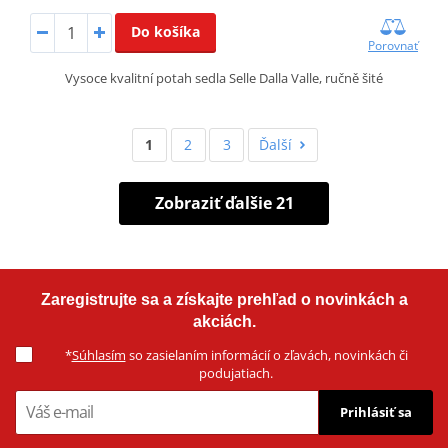
Do košíka
Porovnať
Vysoce kvalitní potah sedla Selle Dalla Valle, ručně šité
1
2
3
Ďalší
Zobraziť ďalšie 21
Zaregistrujte sa a získajte prehľad o novinkách a
akciách.
*
Súhlasím
so zasielaním informácií o zľavách, novinkách či
podujatiach.
Prihlásiť sa