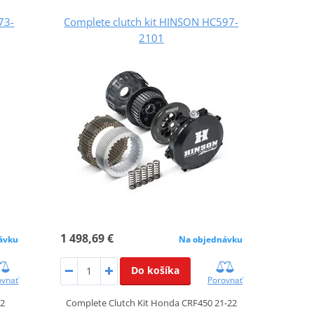
73-
Complete clutch kit HINSON HC597-
2101
1 498,69 €
ávku
Na objednávku
Do košíka
ovnať
Porovnať
22
Complete Clutch Kit Honda CRF450 21-22