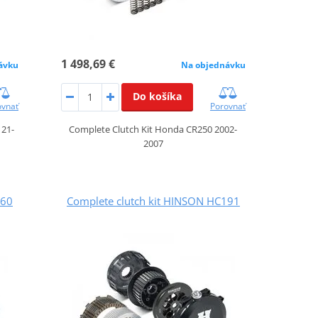
1 498,69 €
Na objednávku
ávku
Do košíka
Porovnať
ovnať
Complete Clutch Kit Honda CR250 2002-
 21-
2007
160
Complete clutch kit HINSON HC191