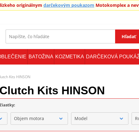
blízkeho originálnym
darčekovým poukazom
Motokomplex a nevy
Hľadať
OBLEČENIE
BATOŽINA
KOZMETIKA
DARČEKOVÁ POUKÁ
lutch Kits HINSON
 Clutch Kits HINSON
čiastky:
Objem motora
Model
R