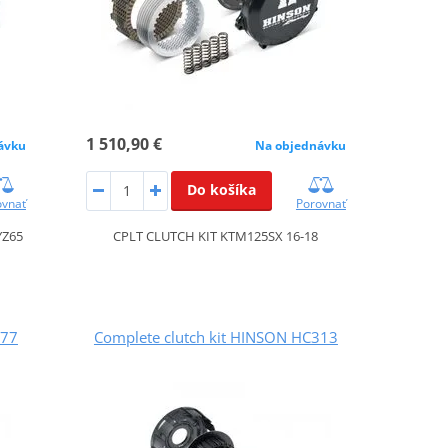
1 510,90 €
ávku
Na objednávku
Do košíka
ovnať
Porovnať
YZ65
CPLT CLUTCH KIT KTM125SX 16-18
277
Complete clutch kit HINSON HC313