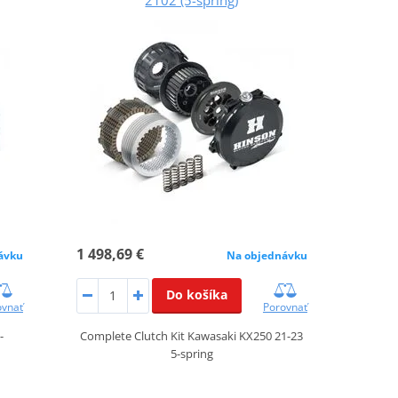
1 498,69 €
ávku
Na objednávku
Do košíka
ovnať
Porovnať
-
Complete Clutch Kit Kawasaki KX250 21-23
5-spring