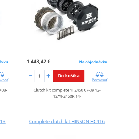
1 443,42 €
ávku
Na objednávku
Do košíka
ovnať
Porovnať
 08-
Clutch kit complete YFZ450 07-09 12-
13/YFZ450R 14-
413
Complete clutch kit HINSON HC416