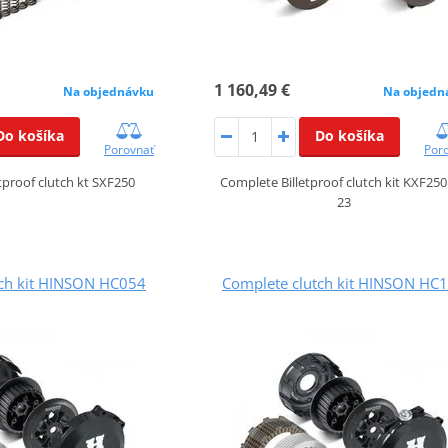
1 160,49 €
Na objednávku
Na objedn
Do košíka
Do košíka
Porovnať
Por
tproof clutch kt SXF250
Complete Billetproof clutch kit KXF250
23
tch kit HINSON HC054
Complete clutch kit HINSON HC