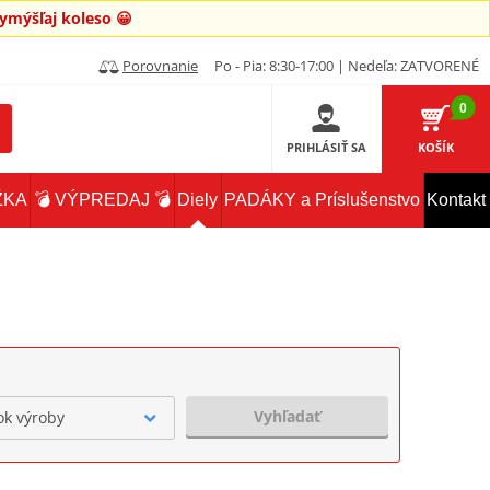
mýšľaj koleso 😀
Porovnanie
Po - Pia: 8:30-17:00 | Nedeľa: ZATVORENÉ
0
PRIHLÁSIŤ SA
KOŠÍK
ŽKA
💣 VÝPREDAJ 💣
Diely
PADÁKY a Príslušenstvo
Kontakt
Vyhľadať
ok výroby