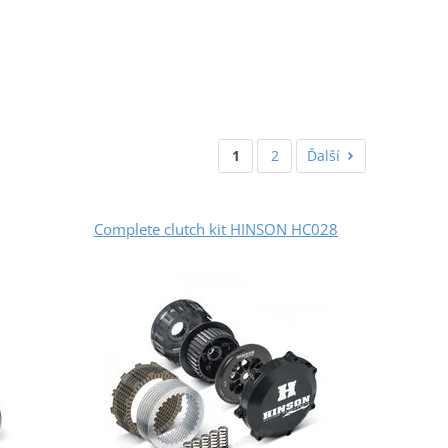
1
2
Ďalší
Complete clutch kit HINSON HC028