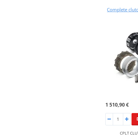
Complete clut
1 510,90 €
CPLT CLU