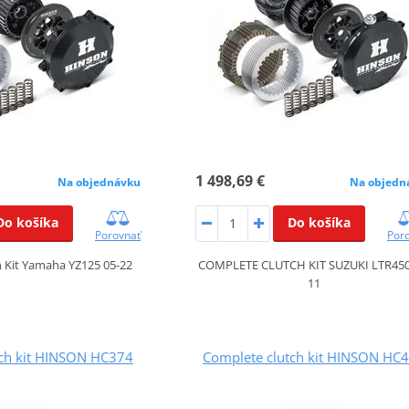
1 498,69 €
Na objednávku
Na objedn
Do košíka
Do košíka
Porovnať
Por
 Kit Yamaha YZ125 05-22
COMPLETE CLUTCH KIT SUZUKI LTR450
11
tch kit HINSON HC374
Complete clutch kit HINSON HC