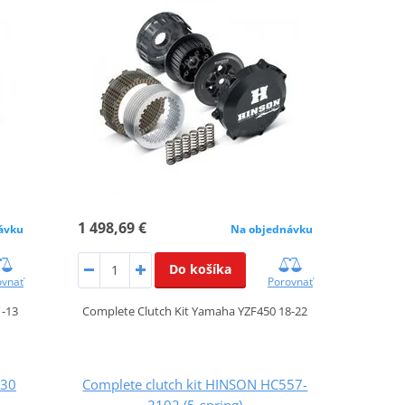
1 498,69 €
ávku
Na objednávku
Do košíka
ovnať
Porovnať
1-13
Complete Clutch Kit Yamaha YZF450 18-22
530
Complete clutch kit HINSON HC557-
2102 (5-spring)