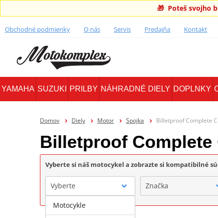
🎁 Poteš svojho 
Obchodné podmienky
O nás
Servis
Predajňa
Kontakt
YAMAHA
SUZUKI
PRILBY
NÁHRADNÉ DIELY
DOPLNKY
Domov
Diely
Motor
Spojka
Billetproof Complete C
Billetproof Complete
Vyberte si náš motocykel a zobrazte si kompatibilné sú
Vyberte
Značka
Motocykle