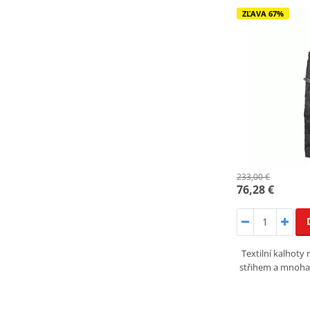
ZĽAVA 67%
233,00 €
76,28 €
Textilní kalhot
střihem a mnoha