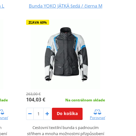
 L
Bunda YOKO JÄTKÄ šedá / čierna M
ZĽAVA 60%
263,00 €
104,03 €
lade
Na centrálnom sklade
Do košíka
ovnať
Porovnať
m
Cestovní textilní bunda s padnoucím
bení
střihem a mnoha možnostmi přizpůsobení