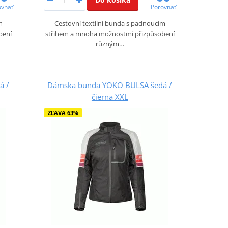
ovnať
Porovnať
m
Cestovní textilní bunda s padnoucím
bení
střihem a mnoha možnostmi přizpůsobení
různým…
á /
Dámska bunda YOKO BULSA šedá /
čierna XXL
ZĽAVA 63%