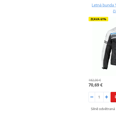
Letná bunda
č
ZĽAVA 61%
182,00 €
70,69 €
Silně odvětraná