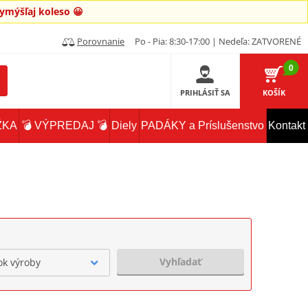
mýšľaj koleso 😀
Porovnanie
Po - Pia: 8:30-17:00 | Nedeľa: ZATVORENÉ
0
PRIHLÁSIŤ SA
KOŠÍK
ŽKA
💣 VÝPREDAJ 💣
Diely
PADÁKY a Príslušenstvo
Kontakt
Vyhľadať
ok výroby