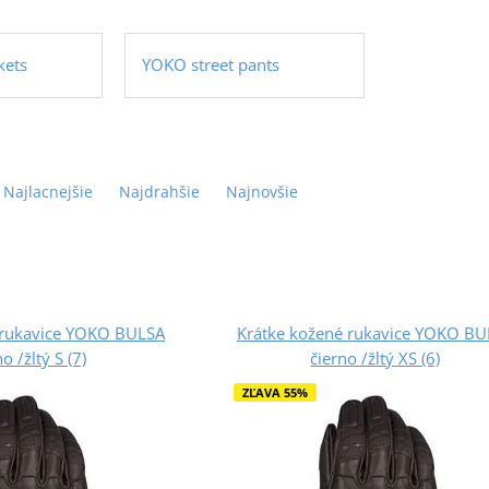
kets
YOKO street pants
Najlacnejšie
Najdrahšie
Najnovšie
 rukavice YOKO BULSA
Krátke kožené rukavice YOKO BU
o /žltý S (7)
čierno /žltý XS (6)
ZĽAVA 55%