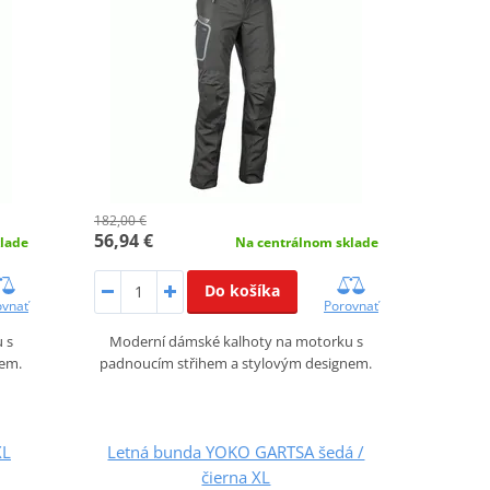
182,00 €
56,94 €
lade
Na centrálnom sklade
Do košíka
ovnať
Porovnať
 s
Moderní dámské kalhoty na motorku s
nem.
padnoucím střihem a stylovým designem.
XL
Letná bunda YOKO GARTSA šedá /
čierna XL