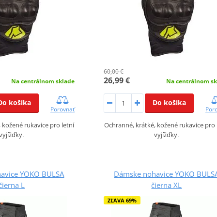
60,00 €
26,99 €
Na centrálnom sklade
Na centrálnom sk
Do košíka
Do košíka
Porovnať
Por
 kožené rukavice pro letní
Ochranné, krátké, kožené rukavice pro 
vyjížďky.
vyjížďky.
avice YOKO BULSA
Dámske nohavice YOKO BULS
čierna L
čierna XL
ZĽAVA 69%