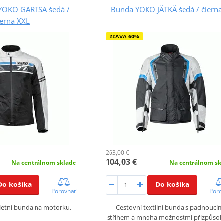
 YOKO GARTSA šedá /
Bunda YOKO JÄTKÄ šedá / čierna
ierna XXL
ZĽAVA 60%
263,00 €
104,03 €
Na centrálnom sk
Na centrálnom sklade
Do košíka
Do košíka
Por
Porovnať
Cestovní textilní bunda s padnoucí
 letní bunda na motorku.
střihem a mnoha možnostmi přizpůso