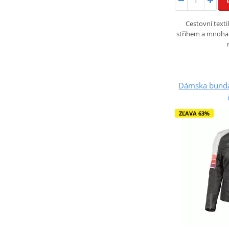
Cestovní text
střihem a mnoha
Dámska bunda
ZĽAVA 63%