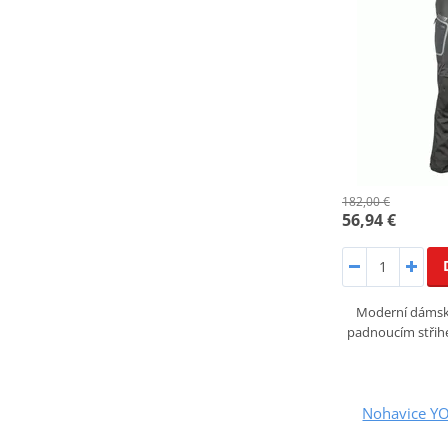
182,00 €
56,94 €
Moderní dámsk
padnoucím střih
Nohavice YO