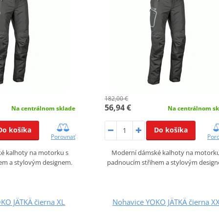
182,00 €
56,94 €
Na centrálnom sklade
Na centrálnom sk
Do košíka
Do košíka
Porovnať
Por
é kalhoty na motorku s
Moderní dámské kalhoty na motorku
em a stylovým designem.
padnoucím střihem a stylovým desig
KO JÄTKÄ čierna XL
Nohavice YOKO JÄTKÄ čierna X