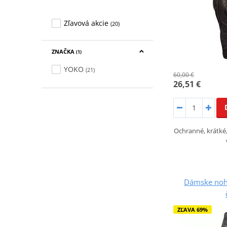
Zľavová akcie
(20)
ZNAČKA
(1)
YOKO
(21)
60,00 €
26,51 €
Ochranné, krátké,
Dámske noh
ZĽAVA 69%