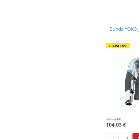
Bunda YOKO J
ZĽAVA 60%
263,00 €
104,03 €