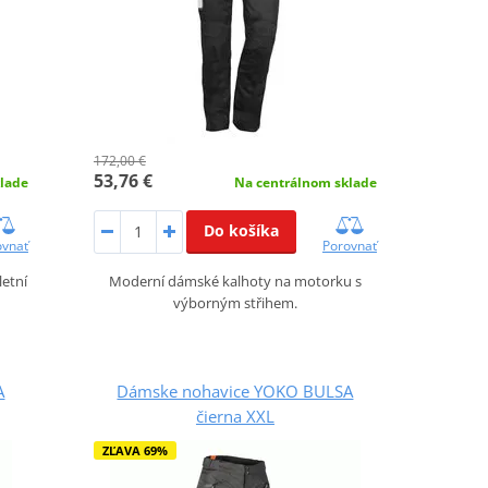
172,00 €
53,76 €
Na centrálnom sklade
lade
Do košíka
Porovnať
ovnať
Moderní dámské kalhoty na motorku s
letní
výborným střihem.
A
Dámske nohavice YOKO BULSA
čierna XXL
ZĽAVA 69%