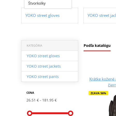
Štvorkolky
YOKO street gloves
YOKO street jac
Podľa katalógu
KATEGÓRIA
YOKO street gloves
YOKO street jackets
YOKO street pants
Krátke kožené
čiern
CENA
ZĽAVA 56%
26.51 €
181.95 €