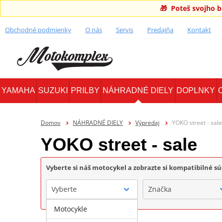
🎁 Poteš svojho 
Obchodné podmienky
O nás
Servis
Predajňa
Kontakt
YAMAHA
SUZUKI
PRILBY
NÁHRADNÉ DIELY
DOPLNKY
Domov
NÁHRADNÉ DIELY
Výpredaj
YOKO street - sale
YOKO street - sale
Vyberte si náš motocykel a zobrazte si kompatibilné sú
Vyberte
Značka
Motocykle