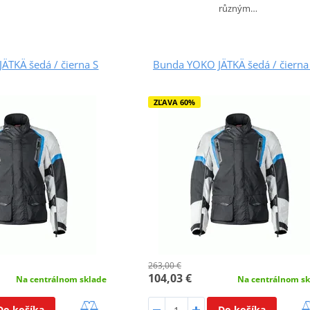
různým…
ÄTKÄ šedá / čierna S
Bunda YOKO JÄTKÄ šedá / čierna
ZĽAVA 60%
263,00 €
104,03 €
Na centrálnom sklade
Na centrálnom sk
Do košíka
Do košíka