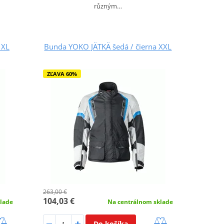
různým…
 XL
Bunda YOKO JÄTKÄ šedá / čierna XXL
ZĽAVA 60%
263,00 €
104,03 €
lade
Na centrálnom sklade
Do košíka