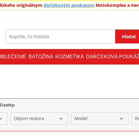
blízkeho originálnym
darčekovým poukazom
Motokomplex a nevy
Hľadať
OBLEČENIE
BATOŽINA
KOZMETIKA
DARČEKOVÁ POUKÁ
čiastky:
Objem motora
Model
R