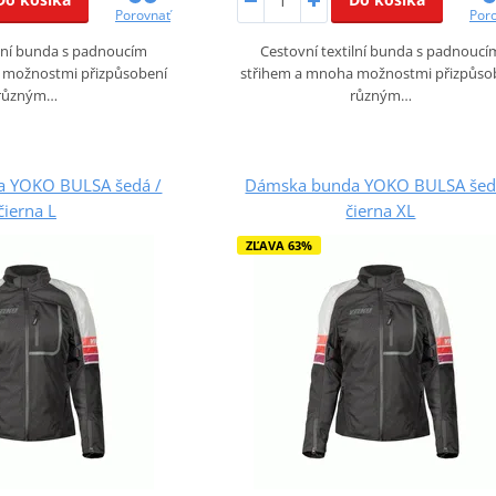
Porovnať
Por
ilní bunda s padnoucím
Cestovní textilní bunda s padnoucí
 možnostmi přizpůsobení
střihem a mnoha možnostmi přizpůso
různým…
různým…
 YOKO BULSA šedá /
Dámska bunda YOKO BULSA šed
čierna L
čierna XL
ZĽAVA 63%