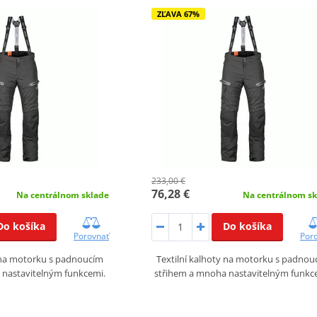
ZĽAVA 67%
233,00 €
76,28 €
Na centrálnom sklade
Na centrálnom sk
Do košíka
Do košíka
Porovnať
Por
y na motorku s padnoucím
Textilní kalhoty na motorku s padnou
 nastavitelným funkcemi.
střihem a mnoha nastavitelným funkc