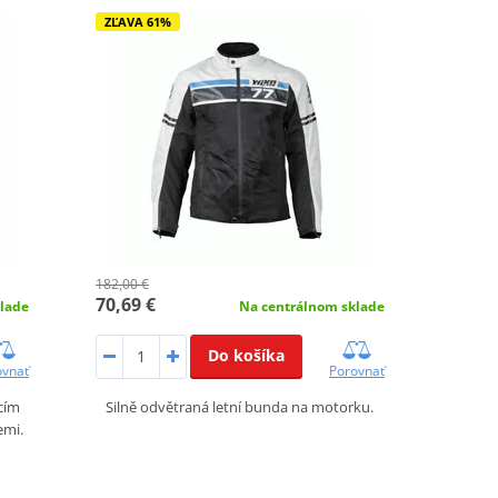
ZĽAVA 61%
182,00 €
70,69 €
lade
Na centrálnom sklade
Do košíka
ovnať
Porovnať
cím
Silně odvětraná letní bunda na motorku.
emi.