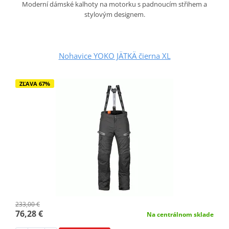
Moderní dámské kalhoty na motorku s padnoucím střihem a
stylovým designem.
Nohavice YOKO JÄTKÄ čierna XL
ZĽAVA 67%
233,00 €
76,28 €
Na centrálnom sklade