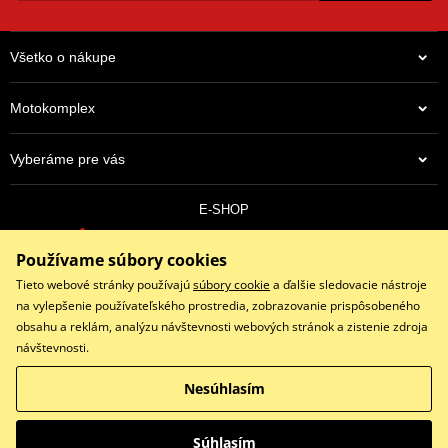
Všetko o nákupe
Motokomplex
Vyberáme pre vás
E-SHOP
0910 352 171
Používame súbory cookies
objednavky@eshopmotokomplex.sk
Po - Pia: 8:30-17:00 | Nedeľa: ZATVORENÉ
Tieto webové stránky používajú
súbory cookie
a ďalšie sledovacie nástroje
na vylepšenie používateľského prostredia, zobrazovanie prispôsobeného
obsahu a reklám, analýzu návštevnosti webových stránok a zistenie zdroja
návštevnosti.
Facebook
Instagram
Youtube
Nesúhlasím
Copyright © 2026 www.eshopmotokomplex.sk
Všetky práva vyhradené
Súhlasím