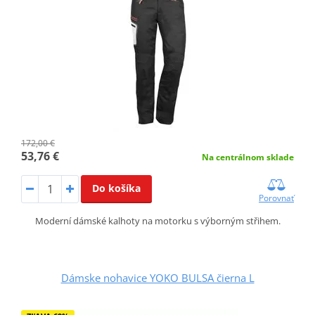
172,00 €
53,76 €
Na centrálnom sklade
Do košíka
Porovnať
Moderní dámské kalhoty na motorku s výborným střihem.
Dámske nohavice YOKO BULSA čierna L