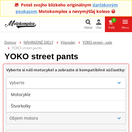
🎁 Poteš svojho blízkeho originálnym
darčekovým
poukazom
Motokomplex a nevymýšľaj koleso 😀
0
Hľadať
Účet
Košík
Menu
Hľadať
Domov
NÁHRADNÉ DIELY
Výpredaj
YOKO street - sale
YOKO street pants
YOKO street pants
Vyberte si náš motocykel a zobrazte si kompatibilné súčiastky:
Vyberte
Motocykle
Značka
Štvorkolky
Objem motora