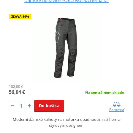
Dámske nohavice YOKO BULSA čierna XL
ZĽAVA 69%
182,00 €
56,94 €
Na centrálnom sklade
Do košíka
Porovnať
Moderní dámské kalhoty na motorku s padnoucím střihem a
stylovým designem.