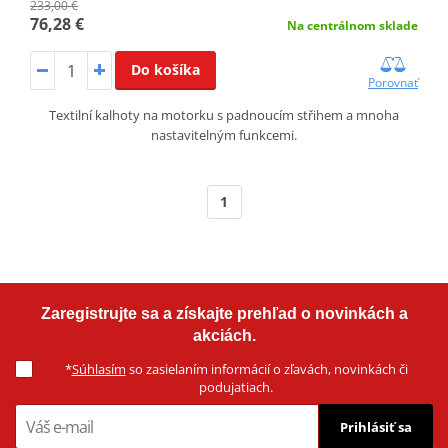
233,00 €
76,28 €
Na centrálnom sklade
Do košíka
Porovnať
Textilní kalhoty na motorku s padnoucím střihem a mnoha
nastavitelným funkcemi.
1
Zaregistrujte sa a získajte prehľad o novinkách a
akciách.
*
Súhlasím
so zasielaním informácií o zľavách, novinkách či
podujatiach.
Prihlásiť sa