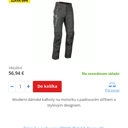
ZĽAVA 69%
182,00 €
56,94 €
Na centrálnom sklade
Do košíka
Porovnať
Moderní dámské kalhoty na motorku s padnoucím střihem a
stylovým designem.