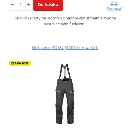
Do košíka
Porovnať
Textilní kalhoty na motorku s padnoucím střihem a mnoha
nastavitelným funkcemi.
Nohavice YOKO JÄTKÄ čierna XXL
ZĽAVA 67%