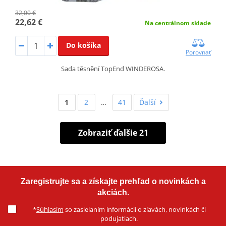
32,00 €
22,62 €
Na centrálnom sklade
Do košíka
Porovnať
Sada těsnění TopEnd WINDEROSA.
1
2
…
41
Ďalší
Zobraziť ďalšie 21
Zaregistrujte sa a získajte prehľad o novinkách a
akciách.
*
Súhlasím
so zasielaním informácií o zľavách, novinkách či
podujatiach.