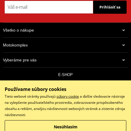
Prihlásiť sa
Všetko o nákupe
Motokomplex
Vyberáme pre vás
E-SHOP
0910 352 171
Používame súbory cookies
objednavky@eshopmotokomplex.sk
Po - Pia: 8:30-17:00 | Nedeľa: ZATVORENÉ
Tieto webové stránky používajú
súbory cookie
a ďalšie sledovacie nástroje
na vylepšenie používateľského prostredia, zobrazovanie prispôsobeného
obsahu a reklám, analýzu návštevnosti webových stránok a zistenie zdroja
návštevnosti.
Facebook
Instagram
Youtube
Nesúhlasím
Copyright © 2026 www.eshopmotokomplex.sk