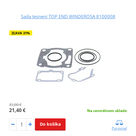
Sada tesnení TOP END WINDEROSA 8100008
ZĽAVA 31%
31,00 €
21,40 €
Na centrálnom sklade
Do košíka
Porovnať