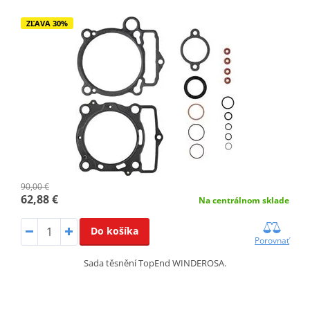
ZĽAVA 30%
90,00 €
62,88 €
Na centrálnom sklade
Do košíka
Porovnať
Sada těsnění TopEnd WINDEROSA.