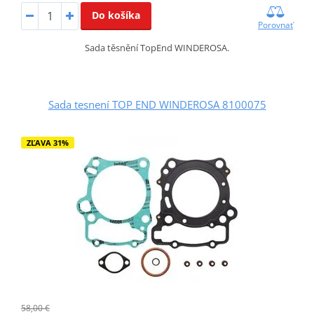
Do košíka
Porovnať
Sada těsnění TopEnd WINDEROSA.
Sada tesnení TOP END WINDEROSA 8100075
ZĽAVA 31%
58,00 €