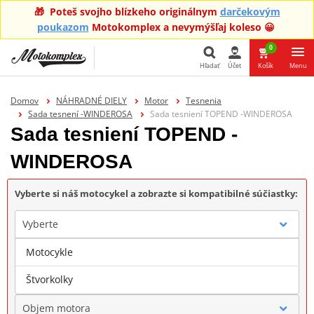
🎁 Poteš svojho blízkeho originálnym
darčekovým
poukazom
Motokomplex a nevymýšľaj koleso 😀
0
Hľadať
Účet
Košík
Menu
Hľadať
Domov
NÁHRADNÉ DIELY
Motor
Tesnenia
Sada tesnení -WINDEROSA
Sada tesniení TOPEND -WINDEROSA
Sada tesniení TOPEND -
WINDEROSA
Vyberte si náš motocykel a zobrazte si kompatibilné súčiastky:
Vyberte
Motocykle
Značka
Štvorkolky
Objem motora