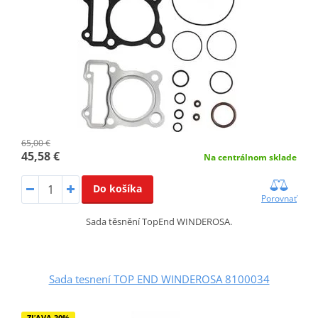
65,00 €
45,58 €
Na centrálnom sklade
Do košíka
Porovnať
Sada těsnění TopEnd WINDEROSA.
Sada tesnení TOP END WINDEROSA 8100034
ZĽAVA 30%