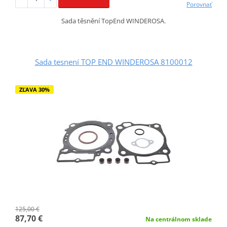
Porovnať
Sada těsnění TopEnd WINDEROSA.
Sada tesnení TOP END WINDEROSA 8100012
ZĽAVA 30%
125,00 €
87,70 €
Na centrálnom sklade