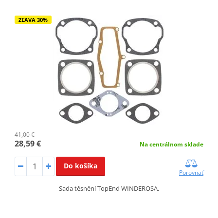
ZĽAVA 30%
41,00 €
28,59 €
Na centrálnom sklade
Do košíka
Porovnať
Sada těsnění TopEnd WINDEROSA.