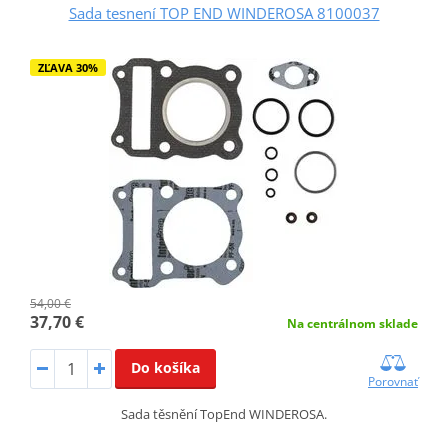
Sada tesnení TOP END WINDEROSA 8100037
ZĽAVA 30%
54,00 €
37,70 €
Na centrálnom sklade
Do košíka
Porovnať
Sada těsnění TopEnd WINDEROSA.