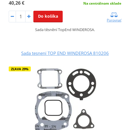
40,26 €
Na centrálnom sklade
Do košíka
Porovnať
Sada těsnění TopEnd WINDEROSA.
Sada tesnení TOP END WINDEROSA 810206
ZĽAVA 29%