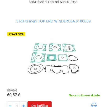
Sada těsnění TopEnd WINDEROSA.
Sada tesnení TOP END WINDEROSA 8100009
ZĽAVA 30%
87,00 €
60,57 €
Na centrálnom sklade
Do košíka