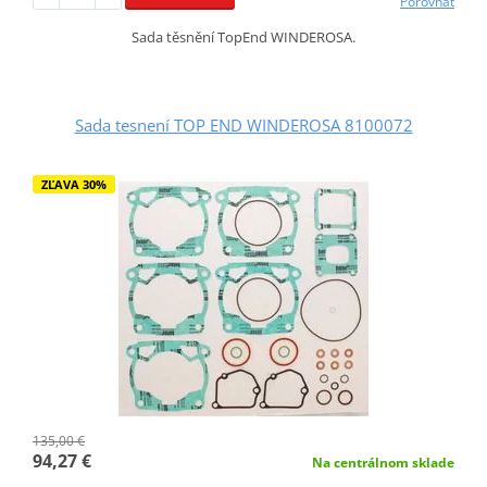
Porovnať
Sada těsnění TopEnd WINDEROSA.
Sada tesnení TOP END WINDEROSA 8100072
ZĽAVA 30%
135,00 €
94,27 €
Na centrálnom sklade