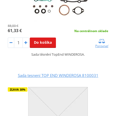
88,00 €
61,33 €
Na centrálnom sklade
Do košíka
Porovnať
Sada těsnění TopEnd WINDEROSA.
Sada tesnení TOP END WINDEROSA 8100031
ZĽAVA 30%