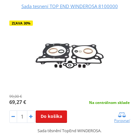
Sada tesnení TOP END WINDEROSA 8100000
ZĽAVA 30%
99,00 €
69,27 €
Na centrálnom sklade
Do košíka
Porovnať
Sada těsnění TopEnd WINDEROSA.