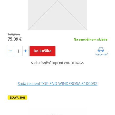
108,00 €
75,39 €
Na centrálnom sklade
Do košíka
Porovnať
Sada těsnění TopEnd WINDEROSA.
Sada tesnení TOP END WINDEROSA 8100032
ZĽAVA 30%