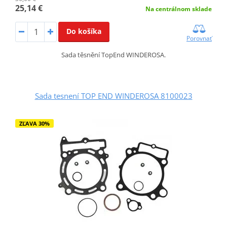
25,14 €
Na centrálnom sklade
Do košíka
Porovnať
Sada těsnění TopEnd WINDEROSA.
Sada tesnení TOP END WINDEROSA 8100023
ZĽAVA 30%