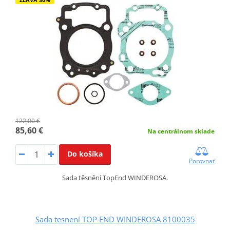
122,00 €
85,60 €
Na centrálnom sklade
Do košíka
Porovnať
Sada těsnění TopEnd WINDEROSA.
Sada tesnení TOP END WINDEROSA 8100035