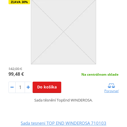
ZĽAVA 30%
142,00 €
99,48 €
Na centrálnom sklade
Do košíka
Porovnať
Sada těsnění TopEnd WINDEROSA.
Sada tesnení TOP END WINDEROSA 710103