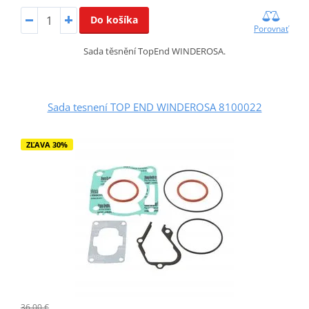
Do košíka
Porovnať
Sada těsnění TopEnd WINDEROSA.
Sada tesnení TOP END WINDEROSA 8100022
ZĽAVA 30%
36,00 €