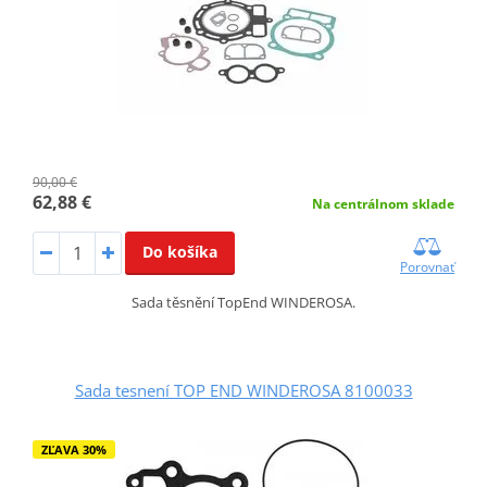
90,00 €
62,88 €
Na centrálnom sklade
Do košíka
Porovnať
Sada těsnění TopEnd WINDEROSA.
Sada tesnení TOP END WINDEROSA 8100033
ZĽAVA 30%