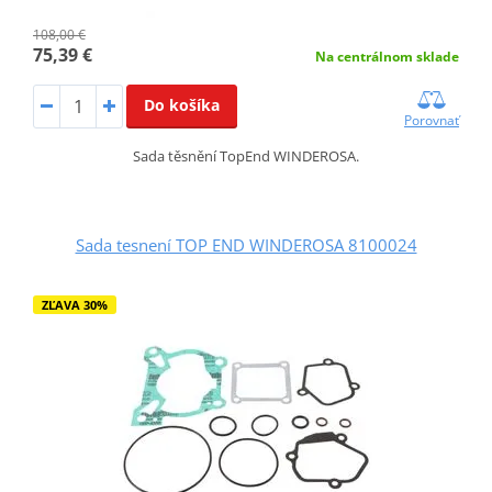
108,00 €
75,39 €
Na centrálnom sklade
Do košíka
Porovnať
Sada těsnění TopEnd WINDEROSA.
Sada tesnení TOP END WINDEROSA 8100024
ZĽAVA 30%