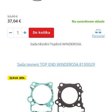
53,00 €
37,04 €
Na centrálnom sklade
Do košíka
Porovnať
Sada těsnění TopEnd WINDEROSA.
Sada tesnení TOP END WINDEROSA 8100029
ZĽAVA 30%