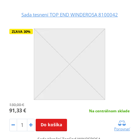
Sada tesnení TOP END WINDEROSA 8100042
ZĽAVA 30%
130,00 €
91,33 €
Na centrálnom sklade
Do košíka
Porovnať
Sada těsnění TopEnd WINDEROSA.