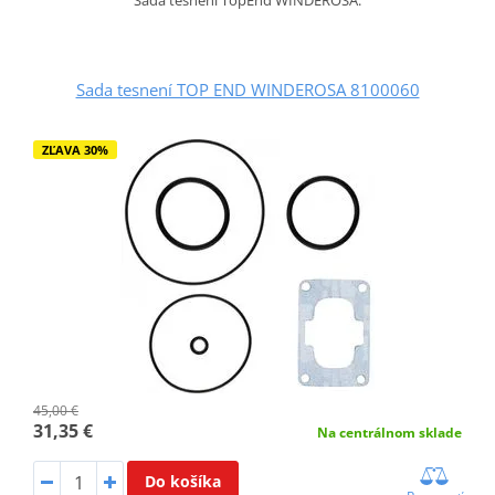
Sada tesnení TOP END WINDEROSA 8100060
ZĽAVA 30%
45,00 €
31,35 €
Na centrálnom sklade
Do košíka