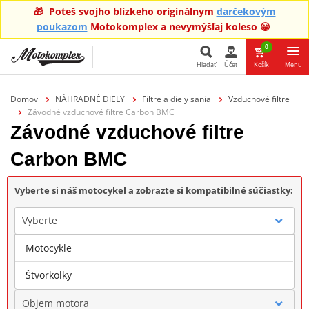
🎁 Poteš svojho blízkeho originálnym
darčekovým
poukazom
Motokomplex a nevymýšľaj koleso 😀
0
Hľadať
Účet
Košík
Menu
Hľadať
Domov
NÁHRADNÉ DIELY
Filtre a diely sania
Vzduchové filtre
Závodné vzduchové filtre Carbon BMC
Závodné vzduchové filtre
Carbon BMC
Vyberte si náš motocykel a zobrazte si kompatibilné súčiastky:
Vyberte
Motocykle
Značka
Štvorkolky
Objem motora