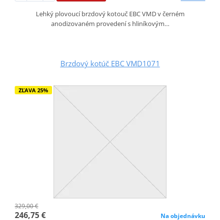
Lehký plovoucí brzdový kotouč EBC VMD v černém
anodizovaném provedení s hliníkovým…
Brzdový kotúč EBC VMD1071
ZĽAVA 25%
329,00 €
246,75 €
Na objednávku