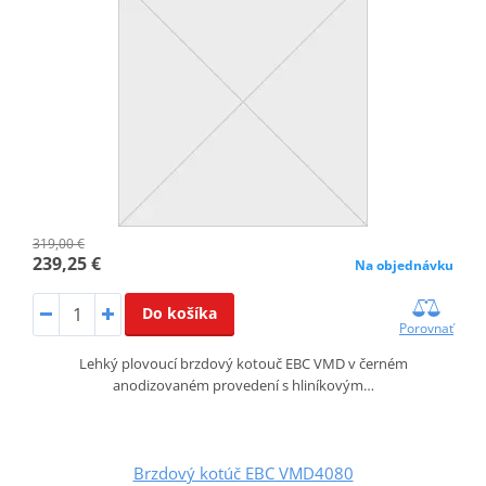
319,00 €
239,25 €
Na objednávku
Do košíka
Porovnať
Lehký plovoucí brzdový kotouč EBC VMD v černém
anodizovaném provedení s hliníkovým…
Brzdový kotúč EBC VMD4080