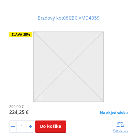
Brzdový kotúč EBC VMD4059
ZĽAVA 25%
299,00 €
224,25 €
Na objednávku
Do košíka
Porovnať