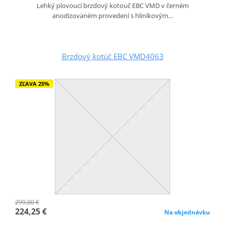
Lehký plovoucí brzdový kotouč EBC VMD v černém
anodizovaném provedení s hliníkovým…
Brzdový kotúč EBC VMD4063
ZĽAVA 25%
299,00 €
224,25 €
Na objednávku