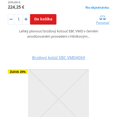
299,00 €
224,25 €
Na objednávku
Do košíka
Porovnať
Lehký plovoucí brzdový kotouč EBC VMD v černém
anodizovaném provedení s hliníkovým…
Brzdový kotúč EBC VMD4069
ZĽAVA 25%