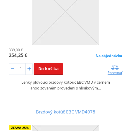
339,00 €
254,25 €
Na objednávku
Do košíka
Porovnať
Lehký plovoucí brzdový kotouč EBC VMD v černém
anodizovaném provedení s hliníkovým…
Brzdový kotúč EBC VMD4078
ZĽAVA 25%