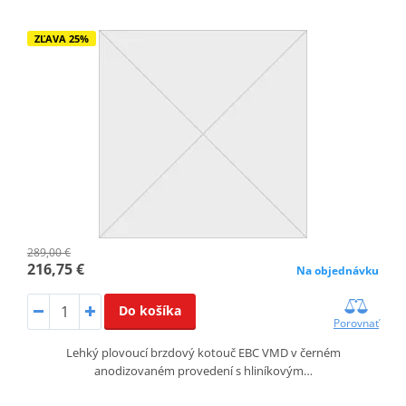
ZĽAVA 25%
289,00 €
216,75 €
Na objednávku
Do košíka
Porovnať
Lehký plovoucí brzdový kotouč EBC VMD v černém
anodizovaném provedení s hliníkovým…