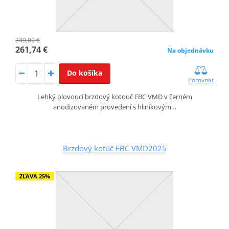
349,00 €
261,74 €
Na objednávku
Do košíka
Porovnať
Lehký plovoucí brzdový kotouč EBC VMD v černém
anodizovaném provedení s hliníkovým…
Brzdový kotúč EBC VMD2025
ZĽAVA 25%