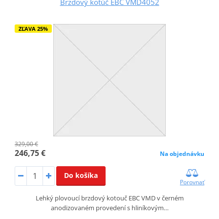
Brzdový kotúč EBC VMD4052
ZĽAVA 25%
329,00 €
246,75 €
Na objednávku
Do košíka
Porovnať
Lehký plovoucí brzdový kotouč EBC VMD v černém
anodizovaném provedení s hliníkovým…