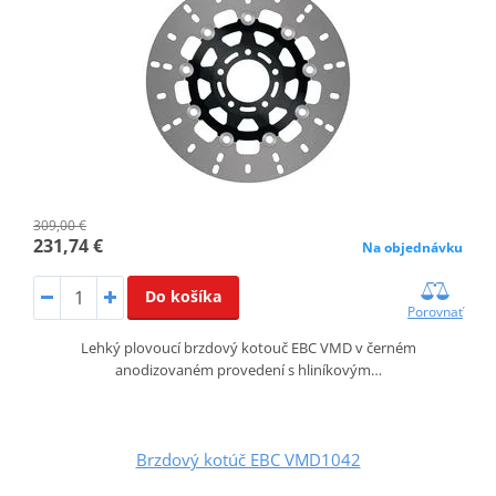
309,00 €
231,74 €
Na objednávku
Do košíka
Porovnať
Lehký plovoucí brzdový kotouč EBC VMD v černém
anodizovaném provedení s hliníkovým…
Brzdový kotúč EBC VMD1042