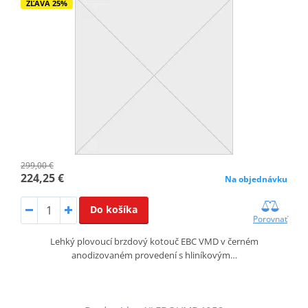
ZĽAVA 25%
299,00 €
224,25 €
Na objednávku
Do košíka
Porovnať
Lehký plovoucí brzdový kotouč EBC VMD v černém
anodizovaném provedení s hliníkovým…