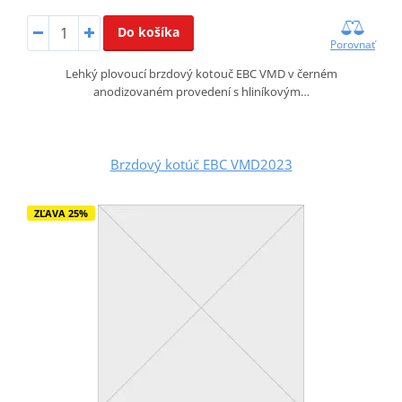
Do košíka
Porovnať
Lehký plovoucí brzdový kotouč EBC VMD v černém
anodizovaném provedení s hliníkovým…
Brzdový kotúč EBC VMD2023
ZĽAVA 25%