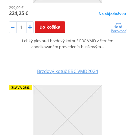
299,00 €
224,25 €
Na objednávku
Do košíka
Porovnať
Lehký plovoucí brzdový kotouč EBC VMD v černém
anodizovaném provedení s hliníkovým…
Brzdový kotúč EBC VMD2024
ZĽAVA 25%