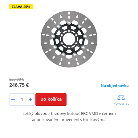
ZĽAVA 25%
329,00 €
246,75 €
Na objednávku
Do košíka
Porovnať
Lehký plovoucí brzdový kotouč EBC VMD v černém
anodizovaném provedení s hliníkovým…