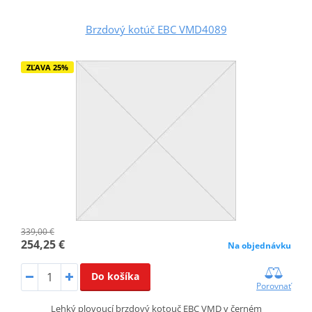
Brzdový kotúč EBC VMD4089
ZĽAVA 25%
339,00 €
254,25 €
Na objednávku
Do košíka
Porovnať
Lehký plovoucí brzdový kotouč EBC VMD v černém