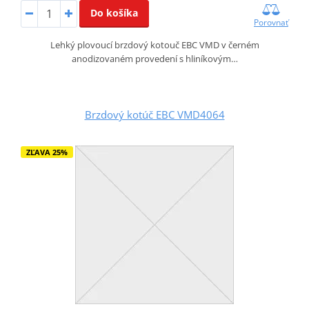
Do košíka
Porovnať
Lehký plovoucí brzdový kotouč EBC VMD v černém
anodizovaném provedení s hliníkovým…
Brzdový kotúč EBC VMD4064
ZĽAVA 25%