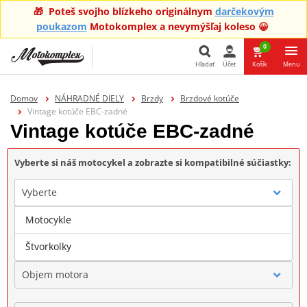
🎁 Poteš svojho blízkeho originálnym
darčekovým
poukazom
Motokomplex a nevymýšľaj koleso 😀
0
Hľadať
Účet
Košík
Menu
Hľadať
Domov
NÁHRADNÉ DIELY
Brzdy
Brzdové kotúče
Vintage kotúče EBC-zadné
Vintage kotúče EBC-zadné
Vyberte si náš motocykel a zobrazte si kompatibilné súčiastky:
Vyberte
Motocykle
Značka
Štvorkolky
Objem motora