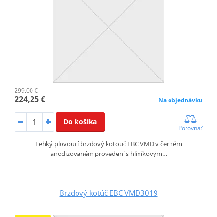
299,00 €
224,25 €
Na objednávku
Do košíka
Porovnať
Lehký plovoucí brzdový kotouč EBC VMD v černém
anodizovaném provedení s hliníkovým…
Brzdový kotúč EBC VMD3019