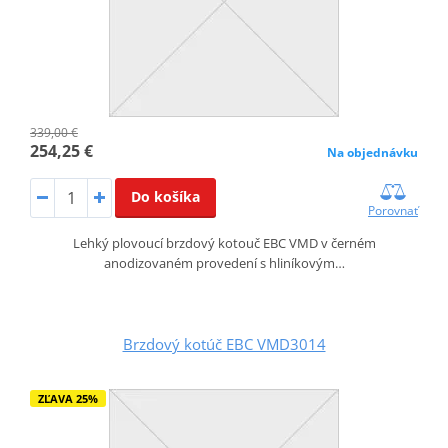
339,00 €
254,25 €
Na objednávku
Do košíka
Porovnať
Lehký plovoucí brzdový kotouč EBC VMD v černém
anodizovaném provedení s hliníkovým…
Brzdový kotúč EBC VMD3014
ZĽAVA 25%