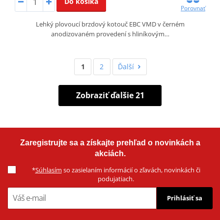
Do košíka
Porovnať
Lehký plovoucí brzdový kotouč EBC VMD v černém
anodizovaném provedení s hliníkovým…
1
2
Ďalší
Zobraziť ďalšie 21
Zaregistrujte sa a získajte prehľad o novinkách a
akciách.
*
Súhlasím
so zasielaním informácií o zľavách, novinkách či
podujatiach.
Prihlásiť sa