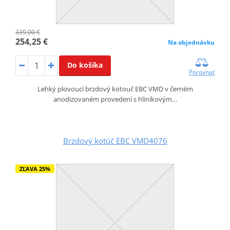
339,00 €
254,25 €
Na objednávku
Do košíka
Porovnať
Lehký plovoucí brzdový kotouč EBC VMD v černém
anodizovaném provedení s hliníkovým…
Brzdový kotúč EBC VMD4076
ZĽAVA 25%