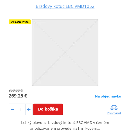
Brzdový kotúč EBC VMD1052
ZĽAVA 25%
359,00 €
269,25 €
Na objednávku
Do košíka
Porovnať
Lehký plovoucí brzdový kotouč EBC VMD v černém
anodizovaném provedení s hliníkovým…