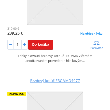
319,00 €
239,25 €
Na objednávku
Do košíka
Porovnať
Lehký plovoucí brzdový kotouč EBC VMD v černém
anodizovaném provedení s hliníkovým…
Brzdový kotúč EBC VMD4077
ZĽAVA 25%