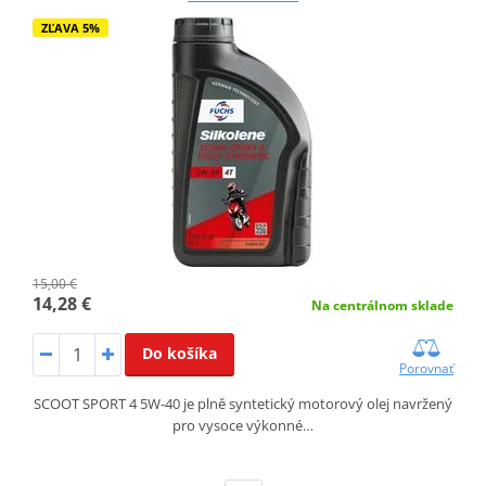
ZĽAVA 5%
15,00 €
14,28 €
Na centrálnom sklade
Do košíka
Porovnať
SCOOT SPORT 4 5W-40 je plně syntetický motorový olej navržený
pro vysoce výkonné…