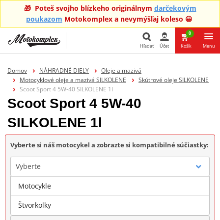
🎁 Poteš svojho blízkeho originálnym
darčekovým
poukazom
Motokomplex a nevymýšľaj koleso 😀
0
Hľadať
Účet
Košík
Menu
Hľadať
Domov
NÁHRADNÉ DIELY
Oleje a mazivá
Motocyklové oleje a mazivá SILKOLENE
Skútrové oleje SILKOLENE
Scoot Sport 4 5W-40 SILKOLENE 1l
Scoot Sport 4 5W-40
SILKOLENE 1l
Vyberte si náš motocykel a zobrazte si kompatibilné súčiastky:
Vyberte
Motocykle
Značka
Štvorkolky