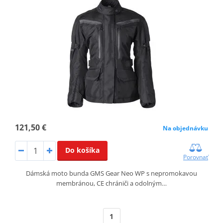
121,50 €
Na objednávku
Do košíka
Porovnať
Dámská moto bunda GMS Gear Neo WP s nepromokavou
membránou, CE chrániči a odolným…
1