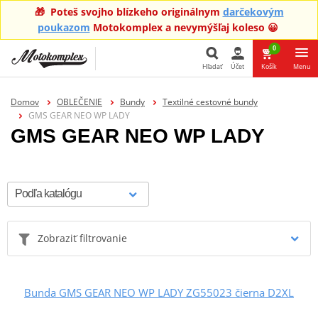
🎁 Poteš svojho blízkeho originálnym
darčekovým
poukazom
Motokomplex a nevymýšľaj koleso 😀
0
Hľadať
Účet
Košík
Menu
Hľadať
Domov
OBLEČENIE
Bundy
Textilné cestovné bundy
GMS GEAR NEO WP LADY
GMS GEAR NEO WP LADY
Zobraziť filtrovanie
Bunda GMS GEAR NEO WP LADY ZG55023 čierna D2XL