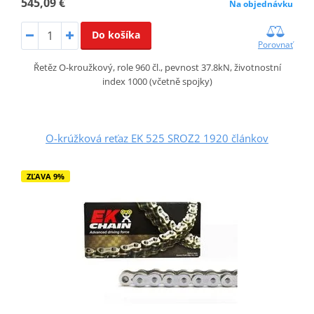
545,09 €
Na objednávku
Do košíka
Porovnať
Řetěz O-kroužkový, role 960 čl., pevnost 37.8kN, životnostní
index 1000 (včetně spojky)
O-krúžková reťaz EK 525 SROZ2 1920 článkov
ZĽAVA 9%