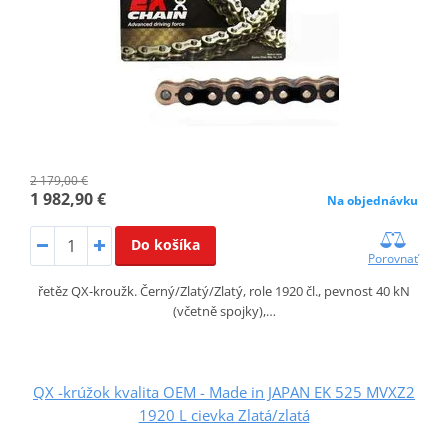
2 179,00 €
1 982,90 €
Na objednávku
Do košíka
Porovnať
řetěz QX-kroužk. Černý/Zlatý/Zlatý, role 1920 čl., pevnost 40 kN
(včetně spojky),…
QX -krúžok kvalita OEM - Made in JAPAN EK 525 MVXZ2
1920 L cievka Zlatá/zlatá