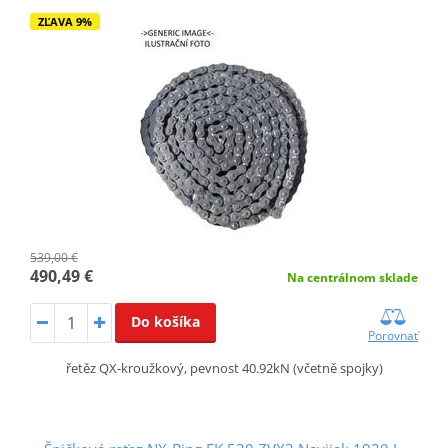
ZĽAVA 9%
539,00 €
490,49 €
Na centrálnom sklade
Do košíka
Porovnať
řetěz QX-kroužkový, pevnost 40.92kN (včetně spojky)