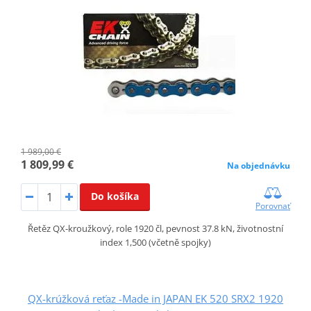
1 989,00 €
1 809,99 €
Na objednávku
Do košíka
Porovnať
Řetěz QX-kroužkový, role 1920 čl, pevnost 37.8 kN, životnostní
index 1,500 (včetně spojky)
QX-krúžková reťaz -Made in JAPAN EK 520 SRX2 1920