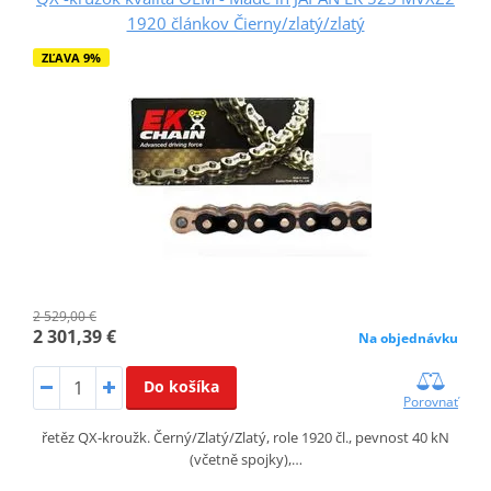
1920 článkov Čierny/zlatý/zlatý
ZĽAVA 9%
2 529,00 €
2 301,39 €
Na objednávku
Do košíka
Porovnať
řetěz QX-kroužk. Černý/Zlatý/Zlatý, role 1920 čl., pevnost 40 kN
(včetně spojky),…