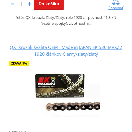
Do košíka
Porovnať
řetěz QX-kroužk. Zlatý/Zlatý, role 1920 čl., pevnost 41,3 kN
(včetně spojky), životnostní…
QX -krúžok kvalita OEM - Made in JAPAN EK 530 MVXZ2
1920 článkov Čierny/zlatý/zlatý
ZĽAVA 9%