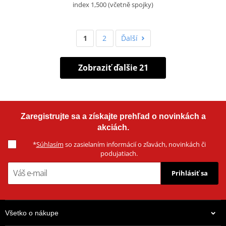
index 1,500 (včetně spojky)
1
2
Ďalší
Zobraziť ďalšie 21
Zaregistrujte sa a získajte prehľad o novinkách a
akciách.
*
Súhlasím
so zasielaním informácií o zľavách, novinkách či
podujatiach.
Prihlásiť sa
Všetko o nákupe