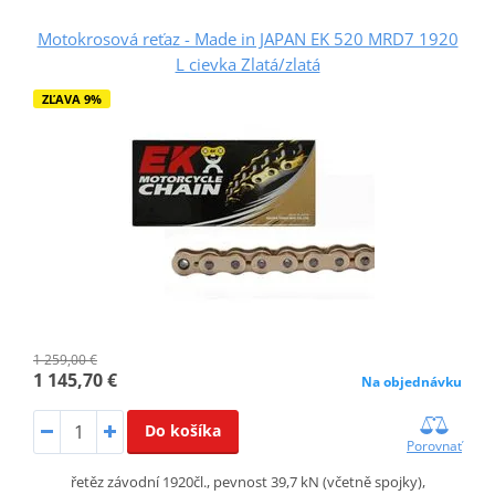
Motokrosová reťaz - Made in JAPAN EK 520 MRD7 1920
L cievka Zlatá/zlatá
ZĽAVA 9%
1 259,00 €
1 145,70 €
Na objednávku
Do košíka
Porovnať
řetěz závodní 1920čl., pevnost 39,7 kN (včetně spojky),