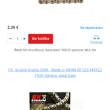
2,26 €
Na objednávku
Do košíka
Porovnať
Řetěz NX-kroužkový zlatá/zlatá 1920 čl, pevnost 48,9, kN
QX -krúžok kvalita OEM - Made in JAPAN EK 520 MVXZ2
1920 článkov zlatá/zlatá