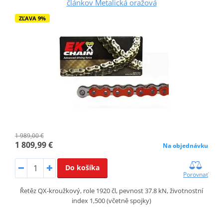
článkov Metalická oražová
ZĽAVA 9%
1 989,00 €
1 809,99 €
Na objednávku
Do košíka
Porovnať
Řetěz QX-kroužkový, role 1920 čl, pevnost 37.8 kN, životnostní
index 1,500 (včetně spojky)