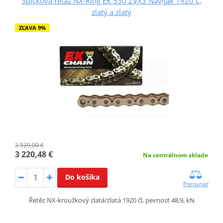
Špičková reťaz NX-Ring EK 530 ZVX3 Navijak 1920 L,
zlatý a zlatý
ZĽAVA 9%
3 539,00 €
3 220,48 €
Na centrálnom sklade
Do košíka
Porovnať
Řetěz NX-kroužkový zlatá/zlatá 1920 čl, pevnost 48,9, kN