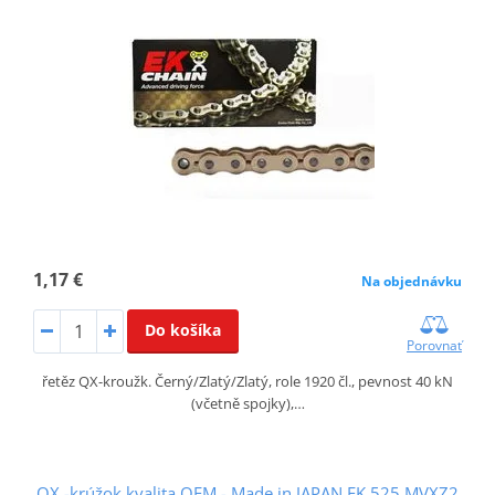
1,17 €
Na objednávku
Do košíka
Porovnať
řetěz QX-kroužk. Černý/Zlatý/Zlatý, role 1920 čl., pevnost 40 kN
(včetně spojky),…
QX -krúžok kvalita OEM - Made in JAPAN EK 525 MVXZ2