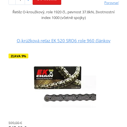
Porovnať
Řetěz O-kroužkový, role 1920 čl., pevnost 37.8kN, životnostní
index 1000 (včetně spojky)
O-krúžková reťaz EK 520 SRO6 role 960 článkov
ZĽAVA 9%
599,00 €