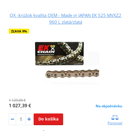
QX -krúžok kvalita OEM - Made in JAPAN EK 525 MVXZ2
960 L zlatá/zlatá
ZĽAVA 9%
1 129,00 €
1 027,39 €
Na objednávku
Do košíka
Porovnať