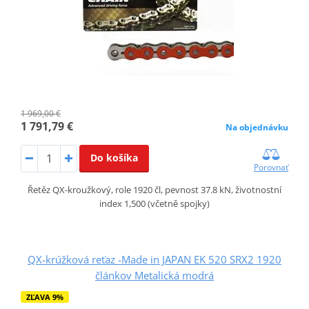
1 969,00 €
1 791,79 €
Na objednávku
Do košíka
Porovnať
Řetěz QX-kroužkový, role 1920 čl, pevnost 37.8 kN, životnostní
index 1,500 (včetně spojky)
QX-krúžková reťaz -Made in JAPAN EK 520 SRX2 1920
článkov Metalická modrá
ZĽAVA 9%