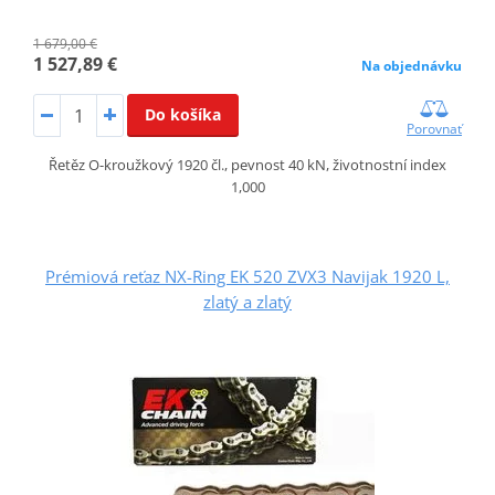
1 679,00 €
1 527,89 €
Na objednávku
Do košíka
Porovnať
Řetěz O-kroužkový 1920 čl., pevnost 40 kN, životnostní index
1,000
Prémiová reťaz NX-Ring EK 520 ZVX3 Navijak 1920 L,
zlatý a zlatý