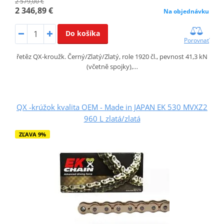
2 579,00 €
2 346,89 €
Na objednávku
Do košíka
Porovnať
řetěz QX-kroužk. Černý/Zlatý/Zlatý, role 1920 čl., pevnost 41,3 kN
(včetně spojky),…
QX -krúžok kvalita OEM - Made in JAPAN EK 530 MVXZ2
960 L zlatá/zlatá
ZĽAVA 9%