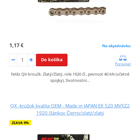
1,17 €
Na objednávku
Do košíka
Porovnať
řetěz QX-kroužk. Zlatý/Zlatý, role 1920 čl., pevnost 40 kN (včetně
spojky), životnostní…
QX -krúžok kvalita OEM - Made in JAPAN EK 520 MVXZ2
1920 článkov Čierny/zlatý/zlatý
ZĽAVA 9%