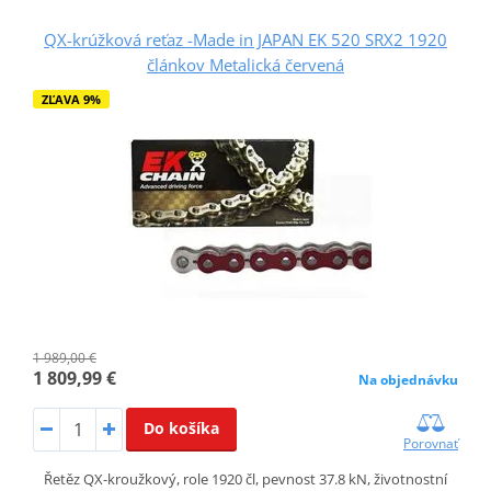
QX-krúžková reťaz -Made in JAPAN EK 520 SRX2 1920
článkov Metalická červená
ZĽAVA 9%
1 989,00 €
1 809,99 €
Na objednávku
Do košíka
Porovnať
Řetěz QX-kroužkový, role 1920 čl, pevnost 37.8 kN, životnostní