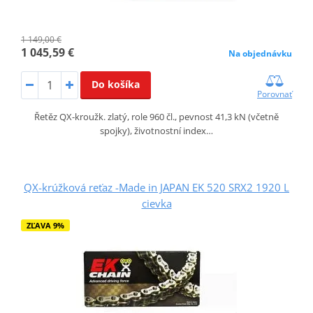
1 149,00 €
1 045,59 €
Na objednávku
Do košíka
Porovnať
Řetěz QX-kroužk. zlatý, role 960 čl., pevnost 41,3 kN (včetně
spojky), životnostní index…
QX-krúžková reťaz -Made in JAPAN EK 520 SRX2 1920 L
cievka
ZĽAVA 9%