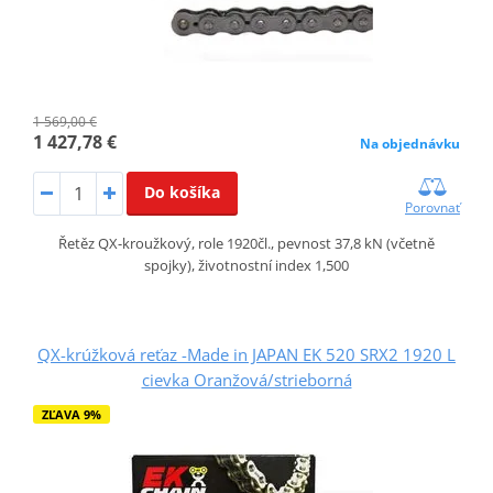
1 569,00 €
1 427,78 €
Na objednávku
Do košíka
Porovnať
Řetěz QX-kroužkový, role 1920čl., pevnost 37,8 kN (včetně
spojky), životnostní index 1,500
QX-krúžková reťaz -Made in JAPAN EK 520 SRX2 1920 L
cievka Oranžová/strieborná
ZĽAVA 9%