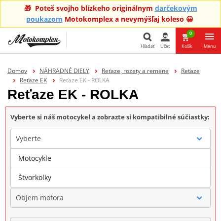
🎁 Poteš svojho blízkeho originálnym
darčekovým
poukazom
Motokomplex a nevymýšľaj koleso 😀
0
Hľadať
Účet
Košík
Menu
Hľadať
Domov
NÁHRADNÉ DIELY
Reťaze, rozety a remene
Reťaze
Reťaze EK
Reťaze EK - ROLKA
Reťaze EK - ROLKA
Vyberte si náš motocykel a zobrazte si kompatibilné súčiastky:
Vyberte
Motocykle
Značka
Štvorkolky
Objem motora