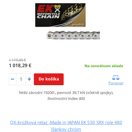
1 119,00 €
1 018,29 €
Na centrálnom sklade
Do košíka
Porovnať
řetěz závodní 1920čl., pevnost 39,7 kN (včetně spojky),
životnostní index 400
QX-krúžková reťaz -Made in JAPAN EK 530 SRX role 480
článkov chróm