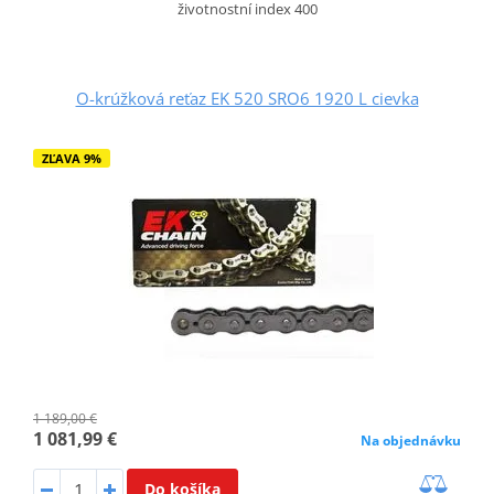
životnostní index 400
O-krúžková reťaz EK 520 SRO6 1920 L cievka
ZĽAVA 9%
1 189,00 €
1 081,99 €
Na objednávku
Do košíka