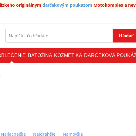
blízkeho originálnym
darčekovým poukazom
Motokomplex a nevy
Hľadať
OBLEČENIE
BATOŽINA
KOZMETIKA
DARČEKOVÁ POUKÁ
0
Najlacnejšie
Najdrahšie
Najnovšie