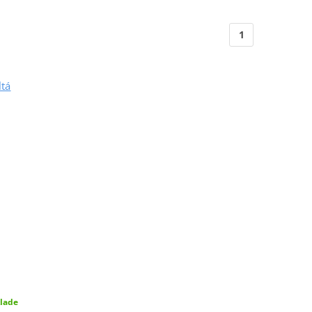
1
ltá
lade