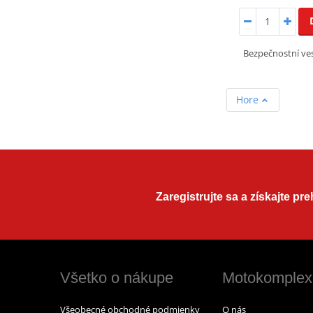
Bezpečnostní ves
Hore
Zaregistrujte sa a získajte pr
Všetko o nákupe
Motokomplex
Všeobecné obchodné podmienky
O nás