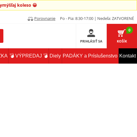
mýšľaj koleso 😀
Porovnanie
Po - Pia: 8:30-17:00 | Nedeľa: ZATVORENÉ
0
PRIHLÁSIŤ SA
KOŠÍK
ŽKA
💣 VÝPREDAJ 💣
Diely
PADÁKY a Príslušenstvo
Kontakt