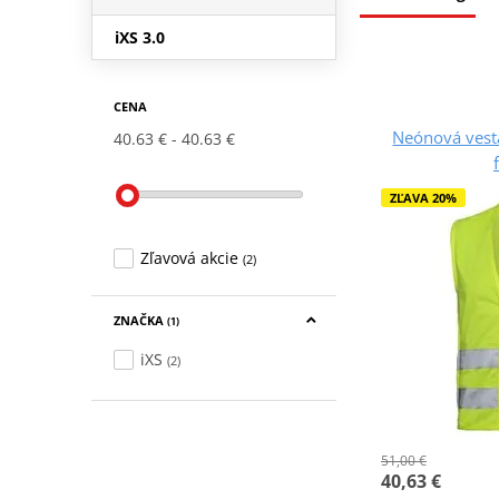
iXS 3.0
CENA
Neónová vesta
40.63 €
40.63 €
ZĽAVA 20%
Zľavová akcie
(2)
ZNAČKA
(1)
iXS
(2)
51,00 €
40,63 €