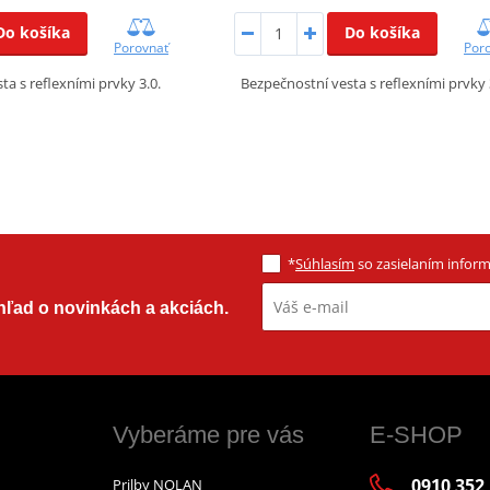
Do košíka
Do košíka
Porovnať
Por
ta s reflexními prvky 3.0.
Bezpečnostní vesta s reflexními prvky 
*
Súhlasím
so zasielaním informá
ehľad o novinkách a akciách.
Vyberáme pre vás
E-SHOP
0910 352
Prilby NOLAN