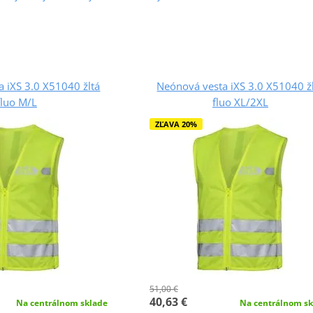
 iXS 3.0 X51040 žltá
Neónová vesta iXS 3.0 X51040 ž
fluo M/L
fluo XL/2XL
ZĽAVA 20%
51,00 €
40,63 €
Na centrálnom sklade
Na centrálnom sk