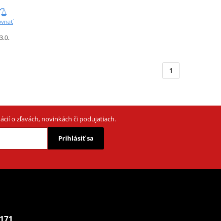
ovnať
3.0.
1
cií o zľavách, novinkách či podujatiach.
Prihlásiť sa
 171