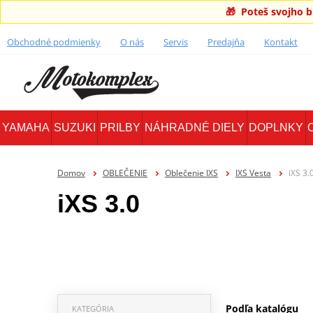
🎁 Poteš svojho 
Obchodné podmienky
O nás
Servis
Predajňa
Kontakt
YAMAHA
SUZUKI
PRILBY
NÁHRADNÉ DIELY
DOPLNKY
Domov
OBLEČENIE
Oblečenie IXS
IXS Vesta
iXS 3.
iXS 3.0
Podľa katalógu
KATEGÓRIA