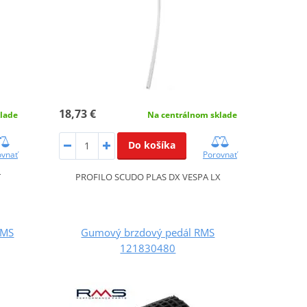
18,73 €
lade
Na centrálnom sklade
Do košíka
ovnať
Porovnať
T
PROFILO SCUDO PLAS DX VESPA LX
RMS
Gumový brzdový pedál RMS
121830480