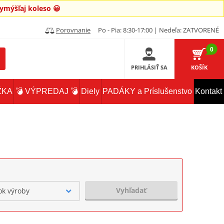
mýšľaj koleso 😀
Porovnanie
Po - Pia: 8:30-17:00 | Nedeľa: ZATVORENÉ
0
PRIHLÁSIŤ SA
KOŠÍK
ŽKA
💣 VÝPREDAJ 💣
Diely
PADÁKY a Príslušenstvo
Kontakt
Vyhľadať
ok výroby