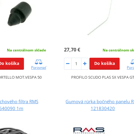
27,70 €
Na centrálnom sk
Na centrálnom sklade
Do košíka
Do košíka
Por
Porovnať
PROFILO SCUDO PLAS SX VESPA G
RTELLO MOT.VESPA 50
hového filtra RMS
Gumová rúrka bočného panelu 
640090 1m
121830420