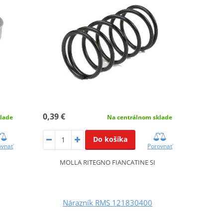
0,39 €
lade
Na centrálnom sklade
Do košíka
ovnať
Porovnať
MOLLA RITEGNO FIANCATINE SI
Nárazník RMS 121830400