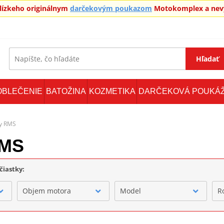
blízkeho originálnym
darčekovým poukazom
Motokomplex a nevy
Hľadať
OBLEČENIE
BATOŽINA
KOZMETIKA
DARČEKOVÁ POUKÁ
ky RMS
RMS
čiastky:
Objem motora
Model
R