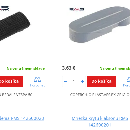
3,63 €
Na centrálnom sk
Na centrálnom sklade
Do košíka
Do košíka
Por
Porovnať
COPERCHIO PLAST.VES.PX GRIGIO
PEDALE VESPA 50
iadenia RMS 142600020
Mriežka krytu klaksónu RMS
142600201