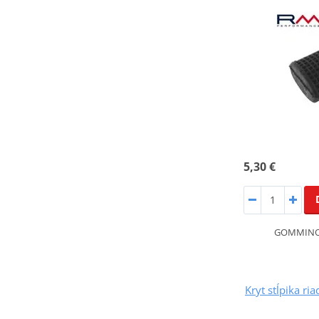
5,30 €
GOMMINO 
Kryt stĺpika r