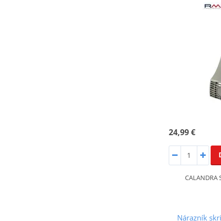
24,99 €
CALANDRA S
Nárazník skr