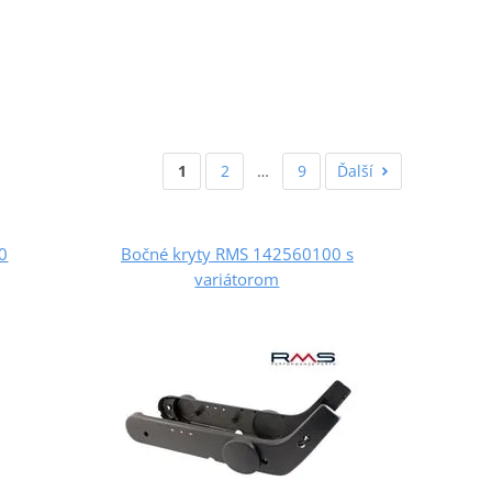
1
2
…
9
Ďalší
0
Bočné kryty RMS 142560100 s
variátorom