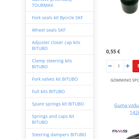
TOURMAX
Fork seals kit Bycicle SKF
Wheel seals SKF
Adjuster closer cap kits
BITUBO
0,55 €
Clamp steering kits
BITUBO
Fork valves kit BITUBO
GOMMINO SPO
Full kits BITUBO
Spare springs kit BITUBO
Guma vzduc
142
Springs and caps kit
BITUBO
Steering dampers BITUBO