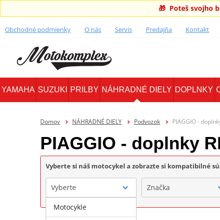
🎁 Poteš svojho 
Obchodné podmienky
O nás
Servis
Predajňa
Kontakt
YAMAHA
SUZUKI
PRILBY
NÁHRADNÉ DIELY
DOPLNKY
Domov
NÁHRADNÉ DIELY
Podvozok
PIAGGIO - dopln
PIAGGIO - doplnky 
Vyberte si náš motocykel a zobrazte si kompatibilné sú
Vyberte
Značka
Motocykle