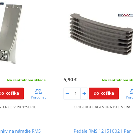
5,90 €
Na centrálnom sklade
Na centrálnom sk
Do košíka
Do košíka
Porovnať
Por
TERZO V.PX 1°SERIE
GRIGLIA X CALANDRA PXE NERA
inky na náradie RMS
Pedále RMS 121510021 Pár