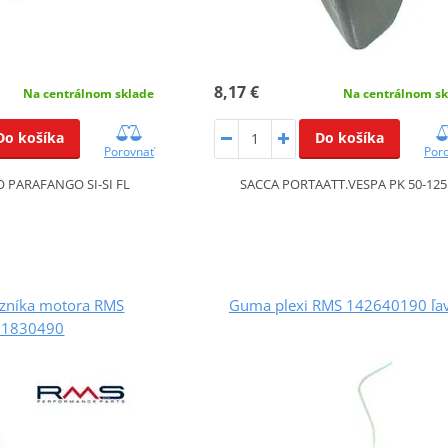
8,17 €
Na centrálnom sklade
Na centrálnom sk
Do košíka
Do košíka
Porovnať
Por
 PARAFANGO SI-SI FL
SACCA PORTAATT.VESPA PK 50-125
azníka motora RMS
Guma plexi RMS 142640190 ľa
21830490