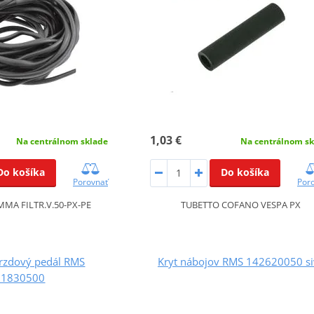
1,03 €
Na centrálnom sklade
Na centrálnom sk
Do košíka
Do košíka
Porovnať
Por
MA FILTR.V.50-PX-PE
TUBETTO COFANO VESPA PX
zdový pedál RMS
Kryt nábojov RMS 142620050 si
21830500