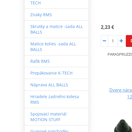
TECH
Znaky RMS
Skrutky a matice -sada ALL
2,23 €
BALLS
Matice kolies -sada ALL
BALLS
PARASPRUZZO
Rafik RMS
Prepákovanie K-TECH
Náprava ALL BALLS
Dvere nár
1
Hriadele zadného kolesa
RMS
Spojovací materiál
MOTION STUFF
Gumové prechodky