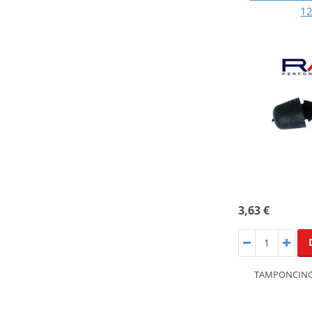
1
3,63 €
TAMPONCINO