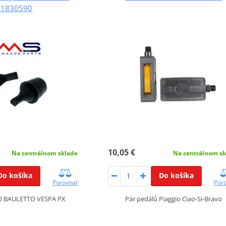
21830590
10,05 €
Na centrálnom sk
Na centrálnom sklade
Do košíka
Do košíka
Por
Porovnať
Pár pedálů Piaggio Ciao-Si-Bravo
 BAULETTO VESPA PX