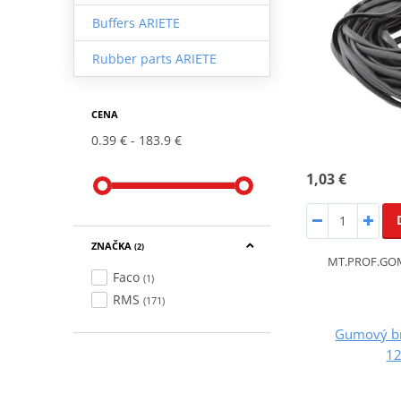
Buffers ARIETE
Rubber parts ARIETE
CENA
0.39 €
183.9 €
1,03 €
ZNAČKA
(2)
MT.PROF.GOM
Faco
(1)
RMS
(171)
Gumový br
1