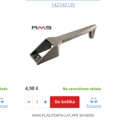
142740130
4,98 €
lade
Na centrálnom sklade
Do košíka
ovnať
Porovnať
MAN.PLAS.PORTA LAT.APE 50 NERA