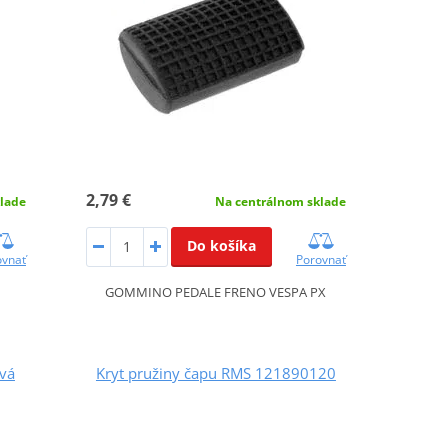
2,79 €
lade
Na centrálnom sklade
Do košíka
ovnať
Porovnať
GOMMINO PEDALE FRENO VESPA PX
vá
Kryt pružiny čapu RMS 121890120