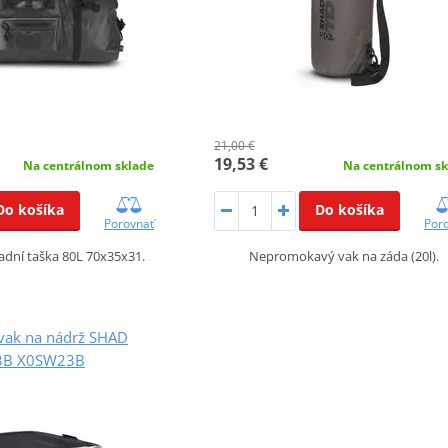
21,00 €
19,53 €
Na centrálnom sklade
Na centrálnom sk
Do košíka
Do košíka
Porovnať
Por
dní taška 80L 70x35x31.
Nepromokavý vak na záda (20l).
vak na nádrž SHAD
3B X0SW23B