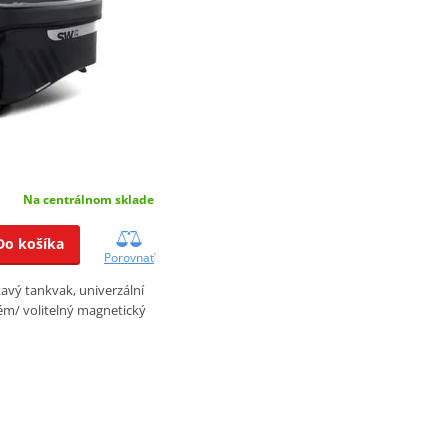
Na centrálnom sklade
Do košíka
Porovnať
vý tankvak, univerzální
m/ volitelný magnetický