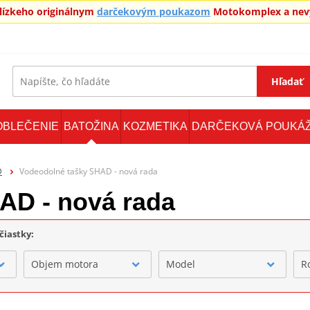
blízkeho originálnym
darčekovým poukazom
Motokomplex a nevy
Hľadať
OBLEČENIE
BATOŽINA
KOZMETIKA
DARČEKOVÁ POUKÁ
D
Vodeodolné tašky SHAD - nová rada
AD - nová rada
čiastky:
Objem motora
Model
R