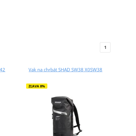
1
W42
Vak na chrbát SHAD SW38 X0SW38
ZĽAVA 8%