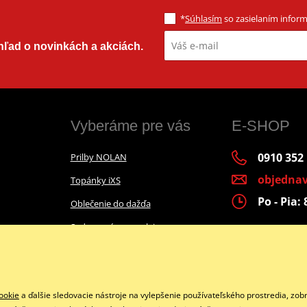
*
Súhlasím
so zasielaním informá
ehľad o novinkách a akciách.
Vyberáme pre vás
E-SHOP
0910 352
Prilby NOLAN
objedna
Topánky iXS
Po - Pia
Oblečenie do dažďa
Sady na výmenu oleja
Airbagová vesty
Facebook
Darčekové poukážky
ookie
a ďalšie sledovacie nástroje na vylepšenie používateľského prostredia, zob
Tipy na darčeky