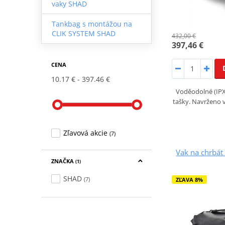
vaky SHAD
Tankbag s montážou na
CLIK SYSTEM SHAD
432,00 €
397,46 €
CENA
10.17 €
397.46 €
Voděodolné (IPX
tašky. Navrženo v
Zľavová akcie
(7)
Vak na chrbá
ZNAČKA
(1)
SHAD
(7)
ZĽAVA 8%