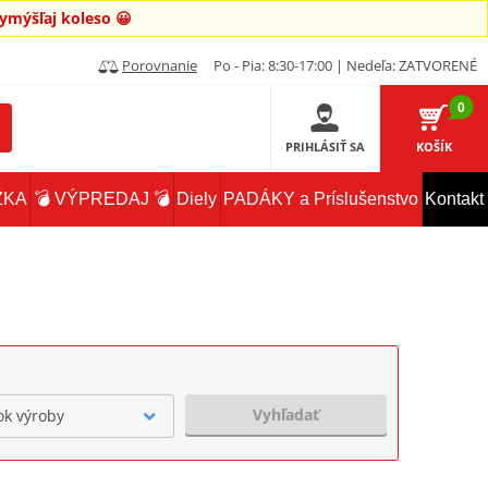
mýšľaj koleso 😀
Porovnanie
Po - Pia: 8:30-17:00 | Nedeľa: ZATVORENÉ
0
PRIHLÁSIŤ SA
KOŠÍK
ŽKA
💣 VÝPREDAJ 💣
Diely
PADÁKY a Príslušenstvo
Kontakt
Vyhľadať
ok výroby