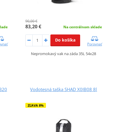
90,00 €
83,20 €
lade
Na centrálnom sklade
Do košíka
ovnať
Porovnať
Nepromokavý vak na záda 35L 54x28
IB20
Vodotesná taška SHAD X0IB08 8l
ZĽAVA 8%