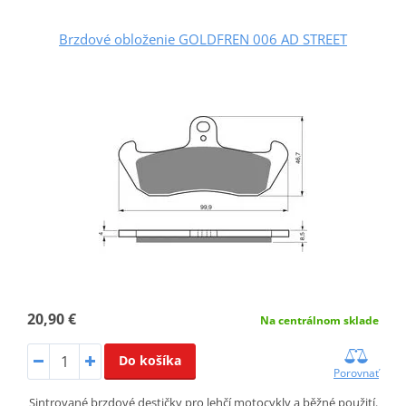
Brzdové obloženie GOLDFREN 006 AD STREET
20,90 €
Na centrálnom sklade
Do košíka
Porovnať
Sintrované brzdové destičky pro lehčí motocykly a běžné použití.