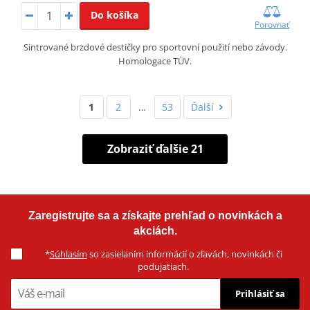
Do košíka
Porovnať
Sintrované brzdové destičky pro sportovní použití nebo závody.
Homologace TÜV.
1
2
…
53
Ďalší
Zobraziť ďalšie 21
Zaregistrujte sa a získajte prehľad o novinkách a
akciách.
*
Súhlasím
so zasielaním informácií o zľavách, novinkách či
podujatiach.
Prihlásiť sa