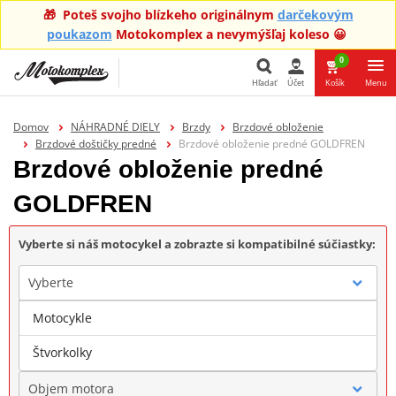
🎁 Poteš svojho blízkeho originálnym
darčekovým
poukazom
Motokomplex a nevymýšľaj koleso 😀
0
Hľadať
Účet
Košík
Menu
Hľadať
Domov
NÁHRADNÉ DIELY
Brzdy
Brzdové obloženie
Brzdové doštičky predné
Brzdové obloženie predné GOLDFREN
Brzdové obloženie predné
GOLDFREN
Vyberte si náš motocykel a zobrazte si kompatibilné súčiastky:
Vyberte
Motocykle
Značka
Štvorkolky
Objem motora