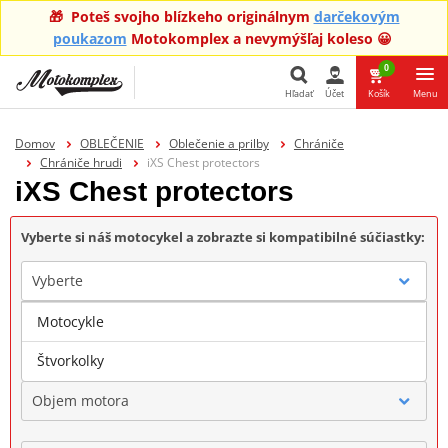
🎁 Poteš svojho blízkeho originálnym
darčekovým
poukazom
Motokomplex a nevymýšľaj koleso 😀
0
Hľadať
Účet
Košík
Menu
Hľadať
Domov
OBLEČENIE
Oblečenie a prilby
Chrániče
Chrániče hrudi
iXS Chest protectors
iXS Chest protectors
Vyberte si náš motocykel a zobrazte si kompatibilné súčiastky:
Vyberte
Motocykle
Značka
Štvorkolky
Objem motora