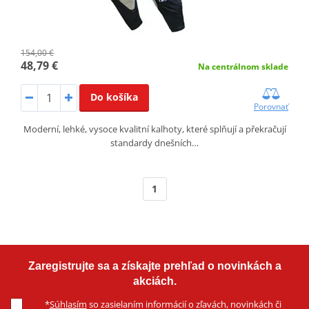
154,00 €
48,79 €
Na centrálnom sklade
Do košíka
Porovnať
Moderní, lehké, vysoce kvalitní kalhoty, které splňují a překračují
standardy dnešních…
1
Zaregistrujte sa a získajte prehľad o novinkách a
akciách.
*
Súhlasím
so zasielaním informácií o zľavách, novinkách či