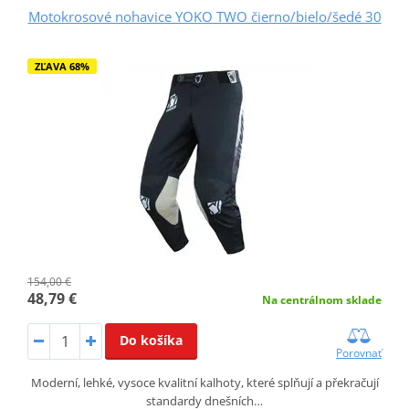
Motokrosové nohavice YOKO TWO čierno/bielo/šedé 30
ZĽAVA 68%
154,00 €
48,79 €
Na centrálnom sklade
Do košíka
Porovnať
Moderní, lehké, vysoce kvalitní kalhoty, které splňují a překračují
standardy dnešních…