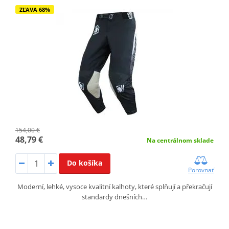
ZĽAVA 68%
154,00 €
48,79 €
Na centrálnom sklade
Do košíka
Porovnať
Moderní, lehké, vysoce kvalitní kalhoty, které splňují a překračují
standardy dnešních…