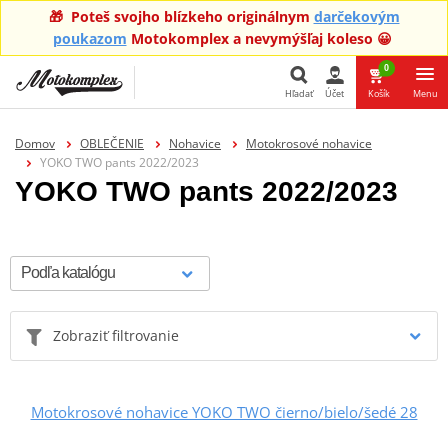
🎁 Poteš svojho blízkeho originálnym
darčekovým
poukazom
Motokomplex a nevymýšľaj koleso 😀
0
Hľadať
Účet
Košík
Menu
Hľadať
Domov
OBLEČENIE
Nohavice
Motokrosové nohavice
YOKO TWO pants 2022/2023
YOKO TWO pants 2022/2023
Zobraziť filtrovanie
Motokrosové nohavice YOKO TWO čierno/bielo/šedé 28