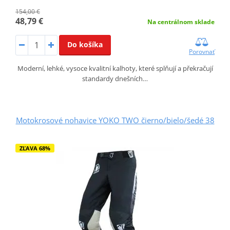
154,00 €
48,79 €
Na centrálnom sklade
Do košíka
Porovnať
Moderní, lehké, vysoce kvalitní kalhoty, které splňují a překračují
standardy dnešních…
Motokrosové nohavice YOKO TWO čierno/bielo/šedé 38
ZĽAVA 68%