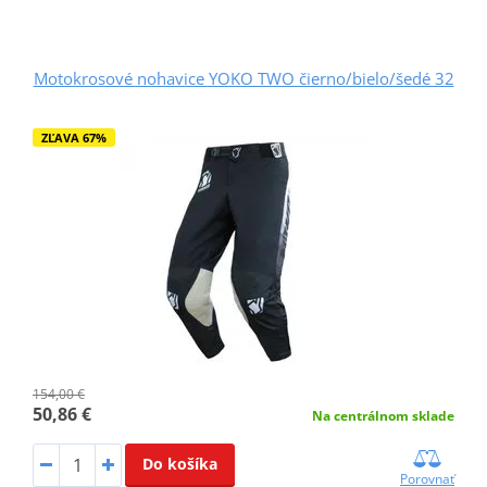
Motokrosové nohavice YOKO TWO čierno/bielo/šedé 32
ZĽAVA 67%
154,00 €
50,86 €
Na centrálnom sklade
Do košíka
Porovnať