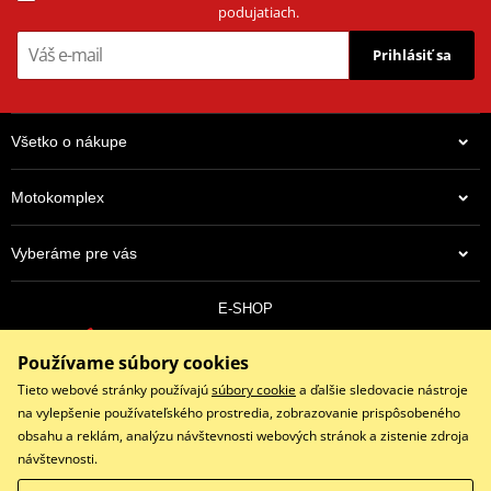
podujatiach.
Prihlásiť sa
Všetko o nákupe
Motokomplex
Vyberáme pre vás
E-SHOP
0910 352 171
Používame súbory cookies
objednavky@eshopmotokomplex.sk
Po - Pia: 8:30-17:00 | Nedeľa: ZATVORENÉ
Tieto webové stránky používajú
súbory cookie
a ďalšie sledovacie nástroje
na vylepšenie používateľského prostredia, zobrazovanie prispôsobeného
obsahu a reklám, analýzu návštevnosti webových stránok a zistenie zdroja
návštevnosti.
Facebook
Instagram
Youtube