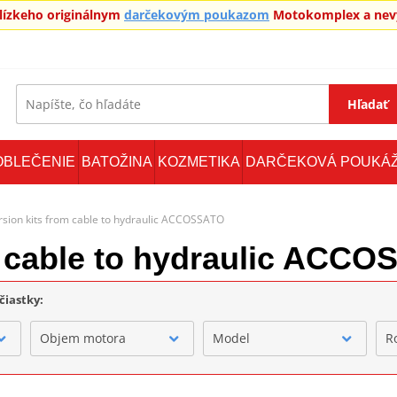
blízkeho originálnym
darčekovým poukazom
Motokomplex a nevy
Hľadať
OBLEČENIE
BATOŽINA
KOZMETIKA
DARČEKOVÁ POUKÁ
sion kits from cable to hydraulic ACCOSSATO
m cable to hydraulic ACC
čiastky:
Objem motora
Model
R