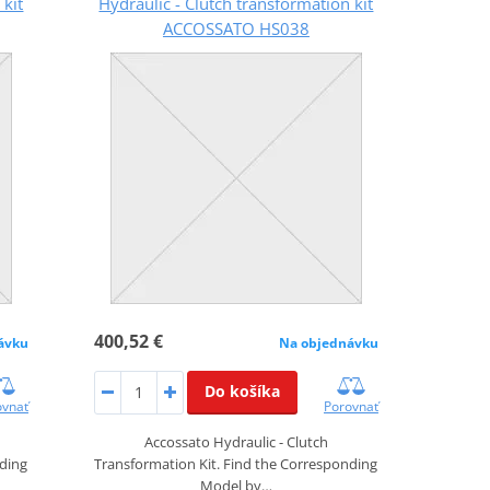
 kit
Hydraulic - Clutch transformation kit
ACCOSSATO HS038
400,52 €
ávku
Na objednávku
Do košíka
ovnať
Porovnať
Accossato Hydraulic - Clutch
nding
Transformation Kit. Find the Corresponding
Model by…