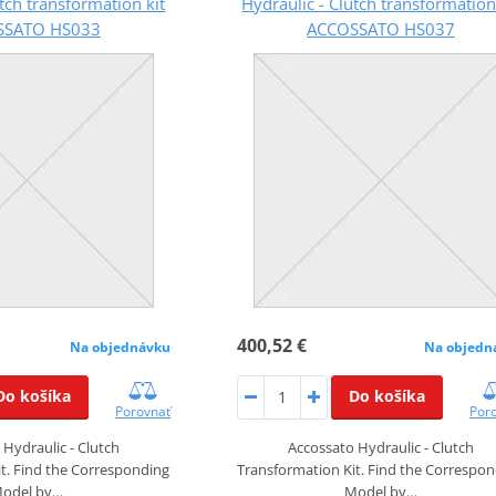
utch transformation kit
Hydraulic - Clutch transformation
SSATO HS033
ACCOSSATO HS037
400,52 €
Na objednávku
Na objedn
Do košíka
Do košíka
Porovnať
Por
Hydraulic - Clutch
Accossato Hydraulic - Clutch
t. Find the Corresponding
Transformation Kit. Find the Correspo
odel by…
Model by…