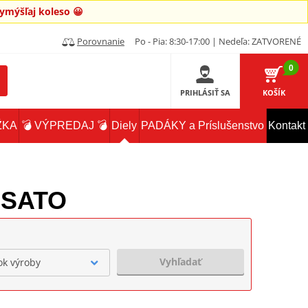
mýšľaj koleso 😀
Porovnanie
Po - Pia: 8:30-17:00 | Nedeľa: ZATVORENÉ
0
PRIHLÁSIŤ SA
KOŠÍK
ŽKA
💣 VÝPREDAJ 💣
Diely
PADÁKY a Príslušenstvo
Kontakt
OSSATO
Vyhľadať
ok výroby