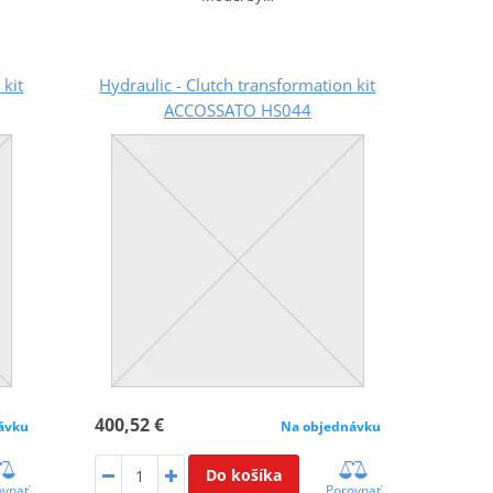
 kit
Hydraulic - Clutch transformation kit
ACCOSSATO HS044
400,52 €
ávku
Na objednávku
Do košíka
ovnať
Porovnať