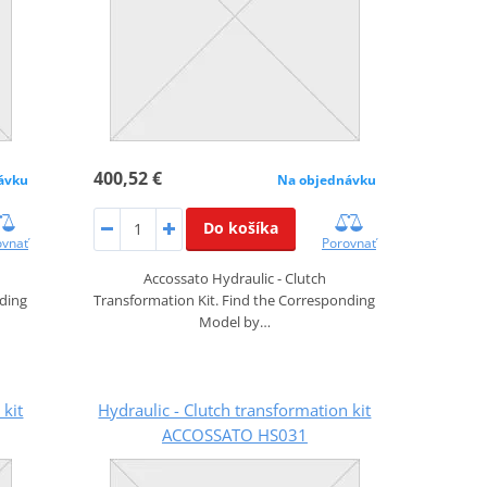
400,52 €
ávku
Na objednávku
Do košíka
ovnať
Porovnať
Accossato Hydraulic - Clutch
nding
Transformation Kit. Find the Corresponding
Model by…
 kit
Hydraulic - Clutch transformation kit
ACCOSSATO HS031