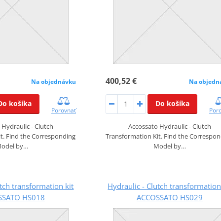
400,52 €
Na objednávku
Na objedn
Do košíka
Do košíka
Porovnať
Por
Hydraulic - Clutch
Accossato Hydraulic - Clutch
t. Find the Corresponding
Transformation Kit. Find the Correspo
odel by…
Model by…
utch transformation kit
Hydraulic - Clutch transformation
SSATO HS018
ACCOSSATO HS029