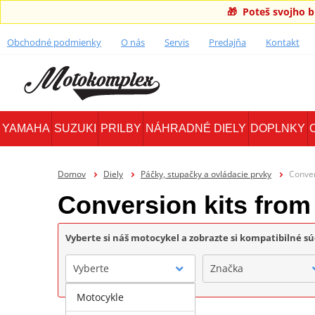
🎁 Poteš svojho 
Obchodné podmienky
O nás
Servis
Predajňa
Kontakt
YAMAHA
SUZUKI
PRILBY
NÁHRADNÉ DIELY
DOPLNKY
Domov
Diely
Páčky, stupačky a ovládacie prvky
Conver
Conversion kits fro
Vyberte si náš motocykel a zobrazte si kompatibilné sú
Vyberte
Značka
Motocykle