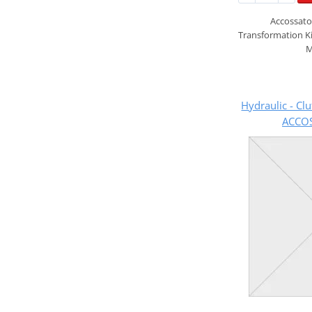
Accossato 
Transformation Ki
M
Hydraulic - Cl
ACCO