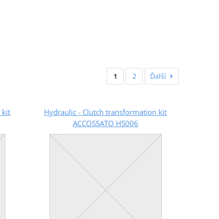
1
2
Ďalší
 kit
Hydraulic - Clutch transformation kit
ACCOSSATO HS006