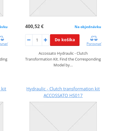
400,52 €
ávku
Na objednávku
Do košíka
ovnať
Porovnať
Accossato Hydraulic - Clutch
nding
Transformation Kit. Find the Corresponding
Model by…
 kit
Hydraulic - Clutch transformation kit
ACCOSSATO HS017