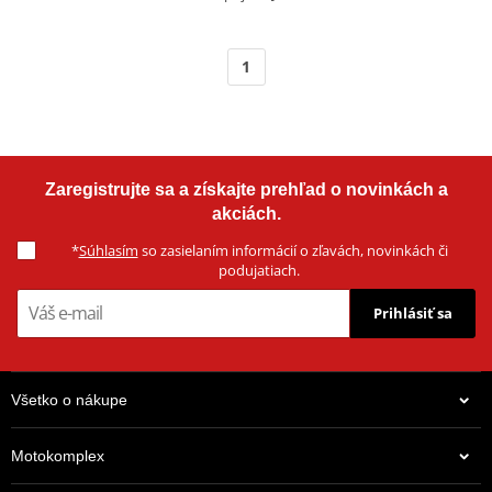
1
Zaregistrujte sa a získajte prehľad o novinkách a
akciách.
*
Súhlasím
so zasielaním informácií o zľavách, novinkách či
podujatiach.
Prihlásiť sa
Všetko o nákupe
Motokomplex