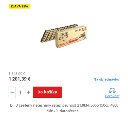
ZĽAVA 35%
1 848,00 €
1 201,39 €
Na objednávku
Do košíka
Porovnať
D.I.D zesílený netěsněný řetěz, pevnost 21,9kN, 50cc-150cc, 4800
článků, zlato/černá…