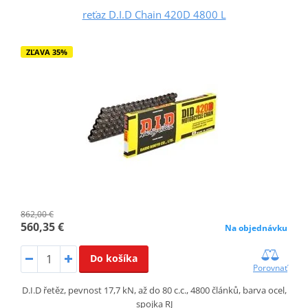
reťaz D.I.D Chain 420D 4800 L
ZĽAVA 35%
862,00 €
560,35 €
Na objednávku
Do košíka
Porovnať
D.I.D řetěz, pevnost 17,7 kN, až do 80 c.c., 4800 článků, barva ocel,
spojka RJ