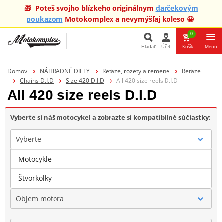
🎁 Poteš svojho blízkeho originálnym
darčekovým
poukazom
Motokomplex a nevymýšľaj koleso 😀
0
Hľadať
Účet
Košík
Menu
Hľadať
Domov
NÁHRADNÉ DIELY
Reťaze, rozety a remene
Reťaze
Chains D.I.D
Size 420 D.I.D
All 420 size reels D.I.D
All 420 size reels D.I.D
Vyberte si náš motocykel a zobrazte si kompatibilné súčiastky:
Vyberte
Motocykle
Značka
Štvorkolky
Objem motora