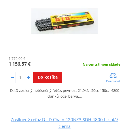
1 779,00 €
1 156,57 €
Na centrálnom sklade
Do košíka
Porovnať
D.I.D zesílený netěsněný řetěz, pevnost 21,9kN, 50cc-150cc, 4800
článků, ocel barva,…
Zosilnený reťaz D.I.D Chain 420NZ3 SDH 4800 L zlatá/
čierna