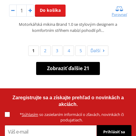
Do košíka
Porovnať
Motorkářská mikina Brand 1.0 se stylovým designem a
komfortním střihem nabízí pohodlí při…
1
2
3
4
5
Ďalší
Zobraziť ďalšie 21
Zaregistrujte sa a získajte prehľad o novinkách a
akciách.
*
Súhlasím
so zasielaním informácií o zľavách, novinkách či
podujatiach.
Prihlásiť sa