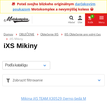
🎁 Poteš svojho blízkeho originálnym
darčekovým
poukazom
Motokomplex a nevymýšľaj koleso 😀
0
Hľadať
Účet
Košík
Menu
Hľadať
Domov
OBLEČENIE
Oblečenie IXS
IXS Oblečenie pre volný čas
iXS Mikiny
iXS Mikiny
Zobraziť filtrovanie
Mikina iXS TEAM X30529 čierno-šedá M