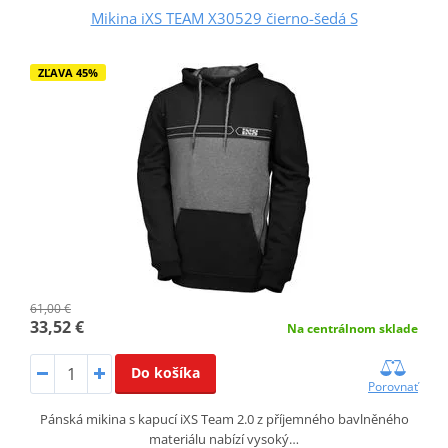
Mikina iXS TEAM X30529 čierno-šedá S
ZĽAVA 45%
61,00 €
33,52 €
Na centrálnom sklade
Do košíka
Porovnať
Pánská mikina s kapucí iXS Team 2.0 z příjemného bavlněného
materiálu nabízí vysoký…