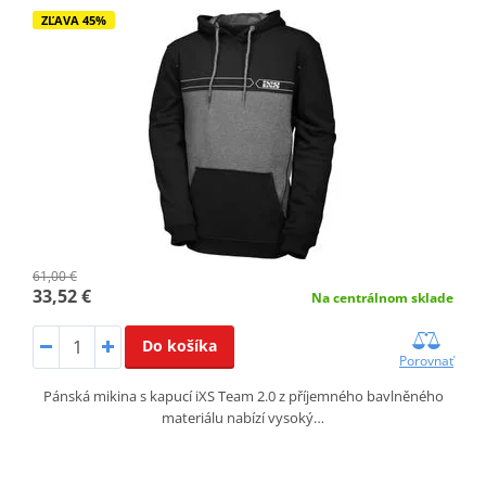
ZĽAVA 45%
61,00 €
33,52 €
Na centrálnom sklade
Do košíka
Porovnať
Pánská mikina s kapucí iXS Team 2.0 z příjemného bavlněného
materiálu nabízí vysoký…