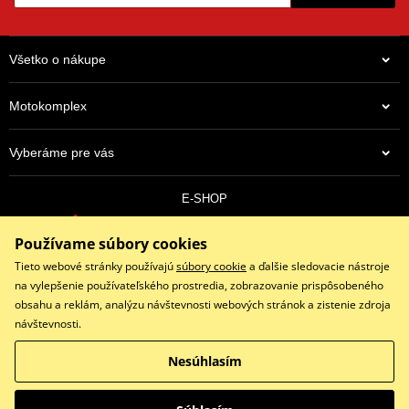
Všetko o nákupe
Motokomplex
Vyberáme pre vás
E-SHOP
0910 352 171
Používame súbory cookies
objednavky@eshopmotokomplex.sk
Po - Pia: 8:30-17:00 | Nedeľa: ZATVORENÉ
Tieto webové stránky používajú
súbory cookie
a ďalšie sledovacie nástroje
na vylepšenie používateľského prostredia, zobrazovanie prispôsobeného
obsahu a reklám, analýzu návštevnosti webových stránok a zistenie zdroja
návštevnosti.
Facebook
Instagram
Youtube
Nesúhlasím
Copyright © 2026 www.eshopmotokomplex.sk
Všetky práva vyhradené