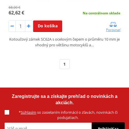
68,00 €
62,62 €
Na centrálnom sklade
Do košíka
Porovnať
Kotoučový zámek SC62A s ocelovým čepem o průměru 10 mm je
vhodný pro většinu motocyklů a…
1
Zaregistrujte sa a získajte prehľad o novinkách a
akciách.
*
Súhlasím
so zasielaním informácií o zľavách, novinkách či
podujatiach.
Prihlásiť sa