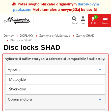
🎁 Poteš svojho blízkeho originálnym
darčekovým
poukazom
Motokomplex a nevymýšľaj koleso 😀
0
Hľadať
Účet
Košík
Menu
Hľadať
Domov
DOPLNKY
Zámky a príslušenstvo
Zámky SHAD
Disc locks SHAD
Disc locks SHAD
Vyberte si náš motocykel a zobrazte si kompatibilné súčiastky:
Vyberte
Motocykle
Značka
Štvorkolky
Objem motora