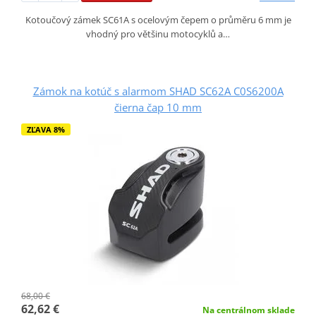
Kotoučový zámek SC61A s ocelovým čepem o průměru 6 mm je
vhodný pro většinu motocyklů a…
Zámok na kotúč s alarmom SHAD SC62A C0S6200A
čierna čap 10 mm
ZĽAVA 8%
68,00 €
62,62 €
Na centrálnom sklade