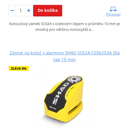
Do košíka
Porovnať
Kotoučový zámek SC62A s ocelovým čepem o průměru 10 mm je
vhodný pro většinu motocyklů a…
Zámok na kotúč s alarmom SHAD SC62A C0S6203A žltá
čap 10 mm
ZĽAVA 8%