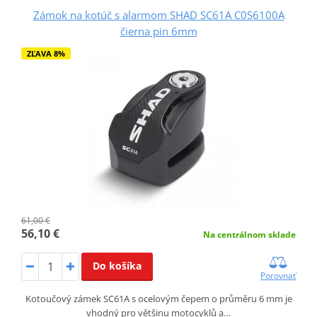
Zámok na kotúč s alarmom SHAD SC61A C0S6100A
čierna pin 6mm
ZĽAVA 8%
61,00 €
56,10 €
Na centrálnom sklade
Do košíka
Porovnať
Kotoučový zámek SC61A s ocelovým čepem o průměru 6 mm je
vhodný pro většinu motocyklů a…