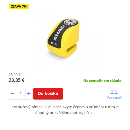
ZĽAVA 7%
25,00 €
23,35 €
Na centrálnom sklade
Do košíka
Porovnať
Kotoučový zámek SC21 s ocelovým čepem o průměru 6 mm je
vhodný pro většinu motocyklů a…