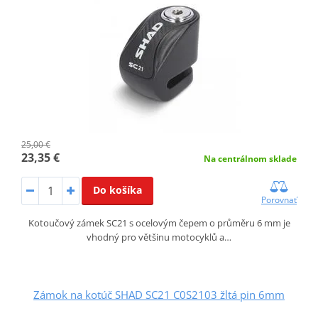
25,00 €
23,35 €
Na centrálnom sklade
Do košíka
Porovnať
Kotoučový zámek SC21 s ocelovým čepem o průměru 6 mm je
vhodný pro většinu motocyklů a…
Zámok na kotúč SHAD SC21 C0S2103 žltá pin 6mm