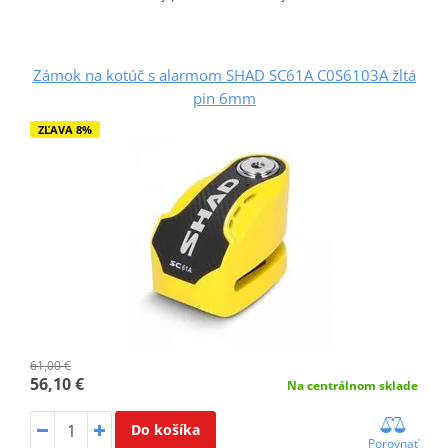
Zámok na kotúč s alarmom SHAD SC61A C0S6103A žltá
pin 6mm
ZĽAVA 8%
61,00 €
56,10 €
Na centrálnom sklade
Do košíka
Porovnať