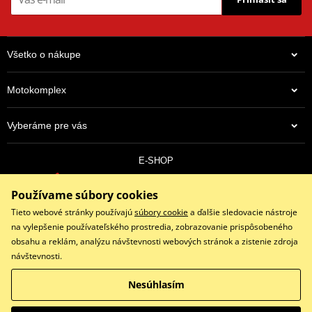
Všetko o nákupe
Motokomplex
Vyberáme pre vás
E-SHOP
0910 352 171
Používame súbory cookies
objednavky@eshopmotokomplex.sk
Po - Pia: 8:30-17:00 | Nedeľa: ZATVORENÉ
Tieto webové stránky používajú
súbory cookie
a ďalšie sledovacie nástroje
na vylepšenie používateľského prostredia, zobrazovanie prispôsobeného
obsahu a reklám, analýzu návštevnosti webových stránok a zistenie zdroja
návštevnosti.
Facebook
Instagram
Youtube
Nesúhlasím
Copyright © 2026 www.eshopmotokomplex.sk
Všetky práva vyhradené