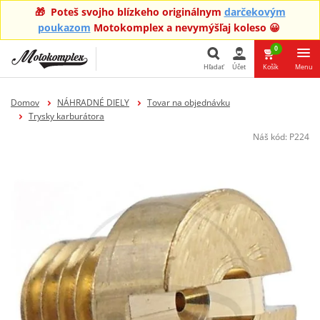
🎁 Poteš svojho blízkeho originálnym
darčekovým
poukazom
Motokomplex a nevymýšľaj koleso 😀
0
Hľadať
Účet
Košík
Menu
Hľadať
Domov
NÁHRADNÉ DIELY
Tovar na objednávku
Trysky karburátora
Náš kód:
P224