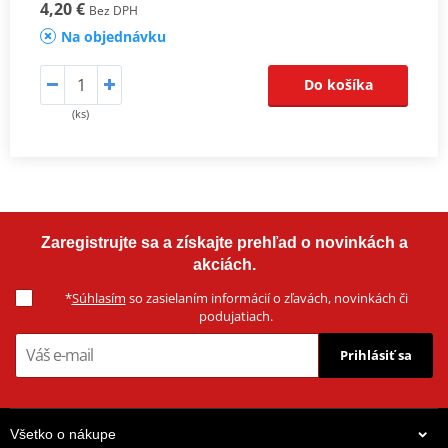
4,20 €
Bez DPH
Na objednávku
Do košíka
(ks)
Zaregistrujte sa a získajte prehľad o novinkách a
akciách.
*
Súhlasím
so zasielaním informácií o zľavách, novinkách či
podujatiach.
Prihlásiť sa
Všetko o nákupe