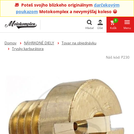
🎁 Poteš svojho blízkeho originálnym
darčekovým
poukazom
Motokomplex a nevymýšľaj koleso 😀
0
Hľadať
Účet
Košík
Menu
Hľadať
Domov
NÁHRADNÉ DIELY
Tovar na objednávku
Trysky karburátora
Náš kód:
P230