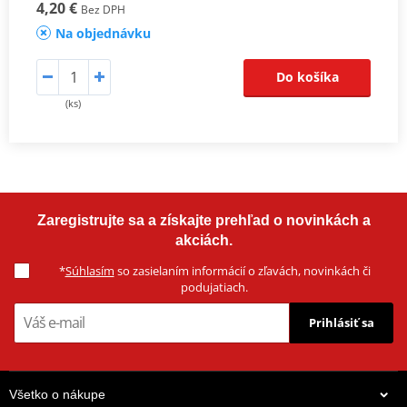
4,20 €
Bez DPH
Na objednávku
Do košíka
(ks)
Zaregistrujte sa a získajte prehľad o novinkách a
akciách.
*
Súhlasím
so zasielaním informácií o zľavách, novinkách či
podujatiach.
Prihlásiť sa
Všetko o nákupe