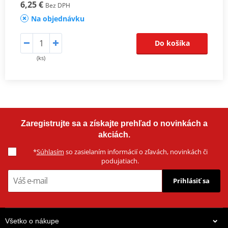
6,25 €
Bez DPH
Na objednávku
Do košíka
(ks)
Zaregistrujte sa a získajte prehľad o novinkách a
akciách.
*
Súhlasím
so zasielaním informácií o zľavách, novinkách či
podujatiach.
Prihlásiť sa
Všetko o nákupe