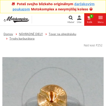
🎁 Poteš svojho blízkeho originálnym
darčekovým
poukazom
Motokomplex a nevymýšľaj koleso 😀
0
Hľadať
Účet
Košík
Menu
Hľadať
Domov
NÁHRADNÉ DIELY
Tovar na objednávku
Trysky karburátora
Náš kód:
P252