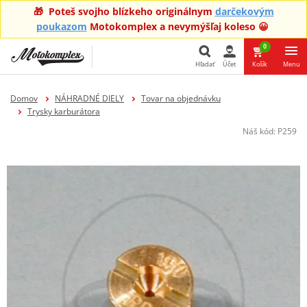
🎁 Poteš svojho blízkeho originálnym
darčekovým
poukazom
Motokomplex a nevymýšľaj koleso 😀
0
Hľadať
Účet
Košík
Menu
Hľadať
Domov
NÁHRADNÉ DIELY
Tovar na objednávku
Trysky karburátora
Náš kód:
P259