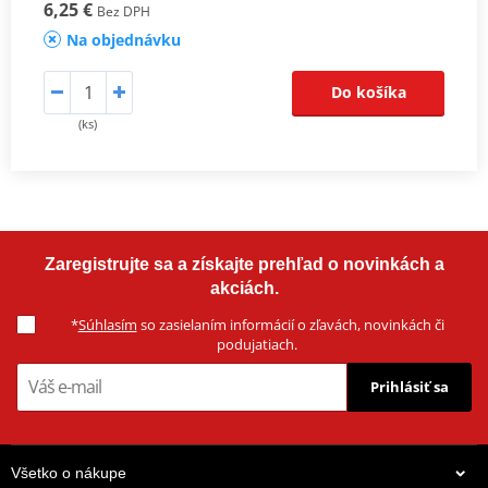
6,25 €
Bez DPH
Na objednávku
Do košíka
(ks)
Zaregistrujte sa a získajte prehľad o novinkách a
akciách.
*
Súhlasím
so zasielaním informácií o zľavách, novinkách či
podujatiach.
Prihlásiť sa
Všetko o nákupe