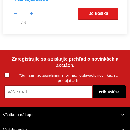
Do košíka
(ks)
Zaregistrujte sa a získajte prehľad o novinkách a
akciách.
*
Súhlasím
so zasielaním informácií o zľavách, novinkách či
podujatiach.
Prihlásiť sa
Všetko o nákupe
Motokomplex