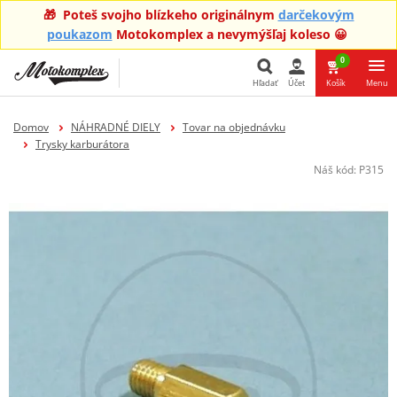
🎁 Poteš svojho blízkeho originálnym
darčekovým
poukazom
Motokomplex a nevymýšľaj koleso 😀
0
Hľadať
Účet
Košík
Menu
Hľadať
Domov
NÁHRADNÉ DIELY
Tovar na objednávku
Trysky karburátora
Náš kód:
P315