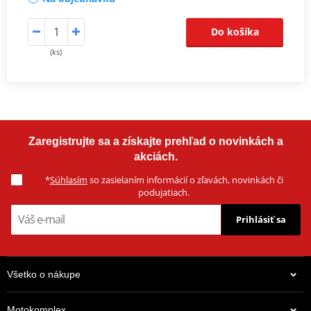
Do košíka
(ks)
Zaregistrujte sa a získajte prehľad o novinkách a
akciách.
*
Súhlasím
so zasielaním informácií o zľavách, novinkách či
podujatiach.
Prihlásiť sa
Všetko o nákupe
Motokomplex