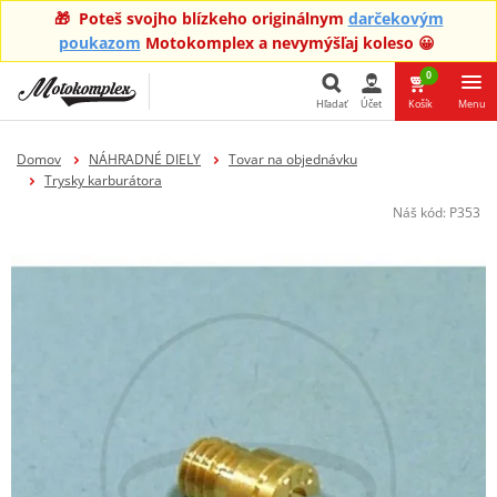
🎁 Poteš svojho blízkeho originálnym
darčekovým
poukazom
Motokomplex a nevymýšľaj koleso 😀
0
Hľadať
Účet
Košík
Menu
Hľadať
Domov
NÁHRADNÉ DIELY
Tovar na objednávku
Trysky karburátora
Náš kód:
P353