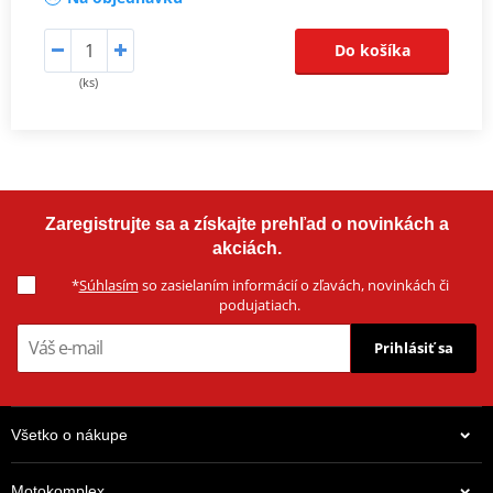
Do košíka
(ks)
Zaregistrujte sa a získajte prehľad o novinkách a
akciách.
*
Súhlasím
so zasielaním informácií o zľavách, novinkách či
podujatiach.
Prihlásiť sa
Všetko o nákupe
Motokomplex