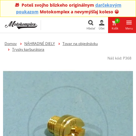
🎁 Poteš svojho blízkeho originálnym
darčekovým
poukazom
Motokomplex a nevymýšľaj koleso 😀
0
Hľadať
Účet
Košík
Menu
Hľadať
Domov
NÁHRADNÉ DIELY
Tovar na objednávku
Trysky karburátora
Náš kód:
P368