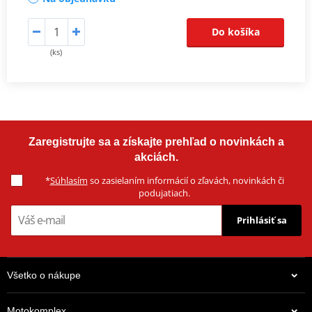
Do košíka
(ks)
Zaregistrujte sa a získajte prehľad o novinkách a
akciách.
*
Súhlasím
so zasielaním informácií o zľavách, novinkách či
podujatiach.
Prihlásiť sa
Všetko o nákupe
Motokomplex