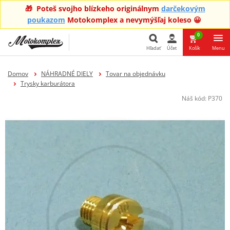
🎁 Poteš svojho blízkeho originálnym
darčekovým
poukazom
Motokomplex a nevymýšľaj koleso 😀
0
Hľadať
Účet
Košík
Menu
Hľadať
Domov
NÁHRADNÉ DIELY
Tovar na objednávku
Trysky karburátora
Náš kód:
P370