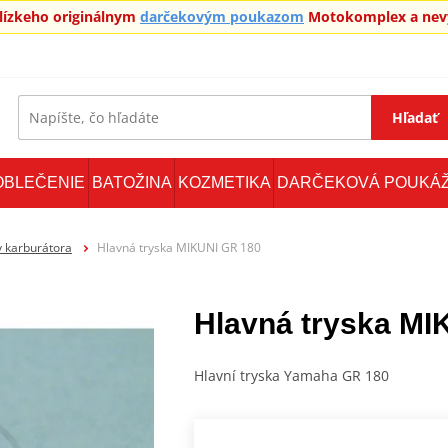
blízkeho originálnym
darčekovým poukazom
Motokomplex a nevy
Hľadať
OBLEČENIE
BATOŽINA
KOZMETIKA
DARČEKOVÁ POUKÁ
y karburátora
Hlavná tryska MIKUNI GR 180
Hlavná tryska MI
Hlavní tryska Yamaha GR 180