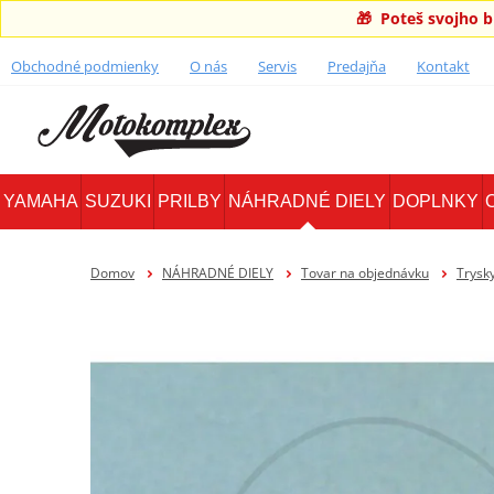
🎁 Poteš svojho 
Obchodné podmienky
O nás
Servis
Predajňa
Kontakt
YAMAHA
SUZUKI
PRILBY
NÁHRADNÉ DIELY
DOPLNKY
Domov
NÁHRADNÉ DIELY
Tovar na objednávku
Trysk