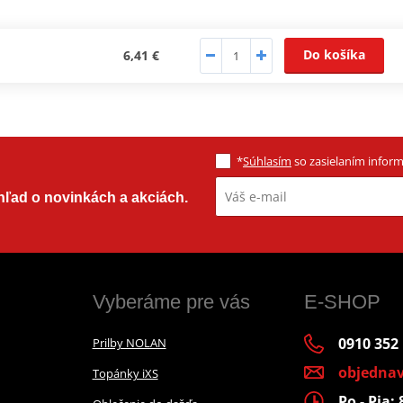
Do košíka
6,41 €
*
Súhlasím
so zasielaním informá
ehľad o novinkách a akciách.
Vyberáme pre vás
E-SHOP
0910 352
Prilby NOLAN
objedna
Topánky iXS
Po - Pia