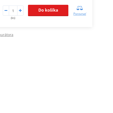
Do košíka
Porovnať
(ks)
burátora