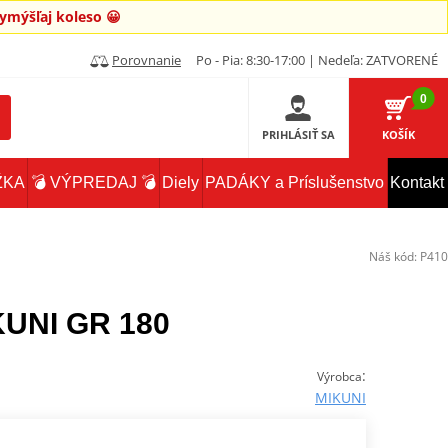
mýšľaj koleso 😀
Porovnanie
Po - Pia: 8:30-17:00 | Nedeľa: ZATVORENÉ
0
PRIHLÁSIŤ SA
KOŠÍK
ŽKA
💣 VÝPREDAJ 💣
Diely
PADÁKY a Príslušenstvo
Kontakt
Náš kód:
P410
KUNI GR 180
:
Výrobca
MIKUNI