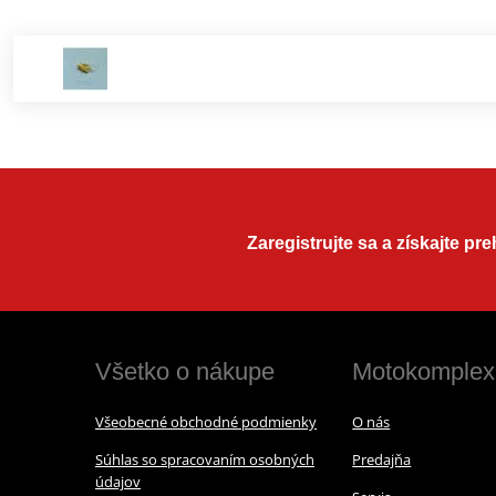
Zaregistrujte sa a získajte pr
Všetko o nákupe
Motokomplex
Všeobecné obchodné podmienky
O nás
Súhlas so spracovaním osobných
Predajňa
údajov