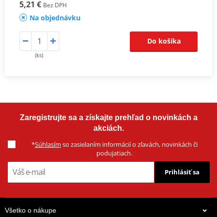
5,21 €
Bez DPH
Na objednávku
Do košíka
(ks)
Zaregistrujte sa a získajte prehľad o novinkách a
akciách.
*
Súhlasím
so zasielaním informácií o zľavách, novinkách či
podujatiach.
Prihlásiť sa
Všetko o nákupe