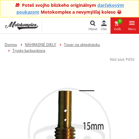
🎁 Poteš svojho blízkeho originálnym
darčekovým
poukazom
Motokomplex a nevymýšľaj koleso 😀
0
Hľadať
Účet
Košík
Menu
Hľadať
Domov
NÁHRADNÉ DIELY
Tovar na objednávku
Trysky karburátora
Náš kód:
P450