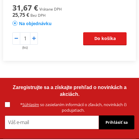
31,67 €
Vrátane DPH
25,75 €
Bez DPH
Na objednávku
Do košíka
(ks)
Zaregistrujte sa a získajte prehľad o novinkách a
akciách.
*
Súhlasím
so zasielaním informácií o zľavách, novinkách či
podujatiach.
Prihlásiť sa