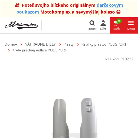
🎁 Poteš svojho blízkeho originálnym
darčekovým
poukazom
Motokomplex a nevymýšľaj koleso 😀
0
Hľadať
Účet
Košík
Menu
Hľadať
Domov
NÁHRADNÉ DIELY
Plasty
Repliky plastov POLISPORT
Kryty prednej vidlice POLISPORT
Náš kód:
P10222