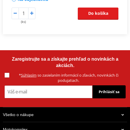
Do košíka
(ks)
Zaregistrujte sa a získajte prehľad o novinkách a
akciách.
*
Súhlasím
so zasielaním informácií o zľavách, novinkách či
podujatiach.
Prihlásiť sa
Všetko o nákupe
Motokomplex