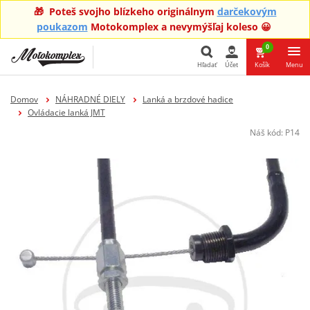
🎁 Poteš svojho blízkeho originálnym
darčekovým
poukazom
Motokomplex a nevymýšľaj koleso 😀
0
Hľadať
Účet
Košík
Menu
Hľadať
Domov
NÁHRADNÉ DIELY
Lanká a brzdové hadice
Ovládacie lanká JMT
Náš kód:
P14