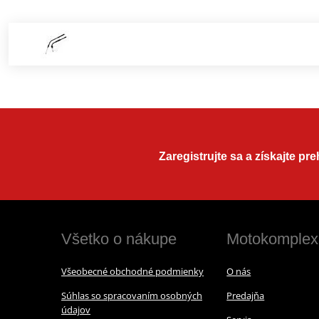
Zaregistrujte sa a získajte pr
Všetko o nákupe
Motokomplex
Všeobecné obchodné podmienky
O nás
Súhlas so spracovaním osobných
Predajňa
údajov