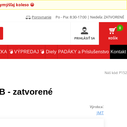
mýšľaj koleso 😀
Porovnanie
Po - Pia: 8:30-17:00 | Nedeľa: ZATVORENÉ
0
PRIHLÁSIŤ SA
KOŠÍK
ŽKA
💣 VÝPREDAJ 💣
Diely
PADÁKY a Príslušenstvo
Kontakt
Náš kód:
P152
B - zatvorené
:
Výrobca
JMT