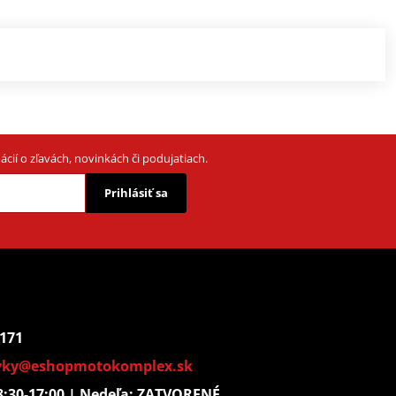
cií o zľavách, novinkách či podujatiach.
Prihlásiť sa
 171
vky@eshopmotokomplex.sk
: 8:30-17:00 | Nedeľa: ZATVORENÉ