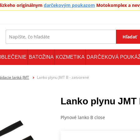
blízkeho originálnym
darčekovým poukazom
Motokomplex a nevy
Hľadať
OBLEČENIE
BATOŽINA
KOZMETIKA
DARČEKOVÁ POUKÁ
ádacie lanká JMT
Lanko plynu JMT B - zatvorené
Lanko plynu JMT 
Plynové lanko B close