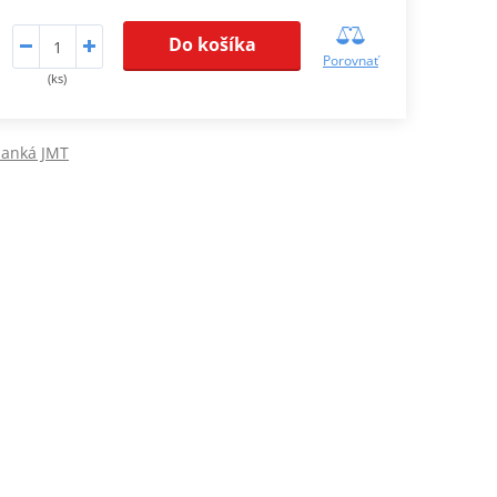
Do košíka
Porovnať
(ks)
lanká JMT