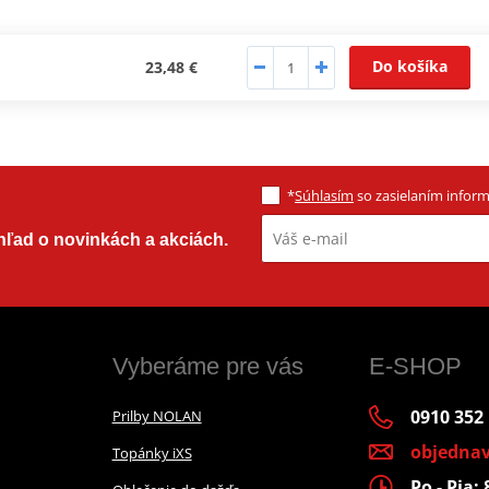
Do košíka
23,48 €
*
Súhlasím
so zasielaním informá
ehľad o novinkách a akciách.
Vyberáme pre vás
E-SHOP
0910 352
Prilby NOLAN
objedna
Topánky iXS
Po - Pia