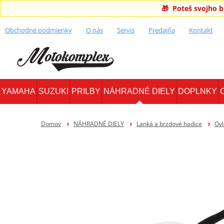
🎁 Poteš svojho 
Obchodné podmienky
O nás
Servis
Predajňa
Kontakt
YAMAHA
SUZUKI
PRILBY
NÁHRADNÉ DIELY
DOPLNKY
Domov
NÁHRADNÉ DIELY
Lanká a brzdové hadice
Ovl