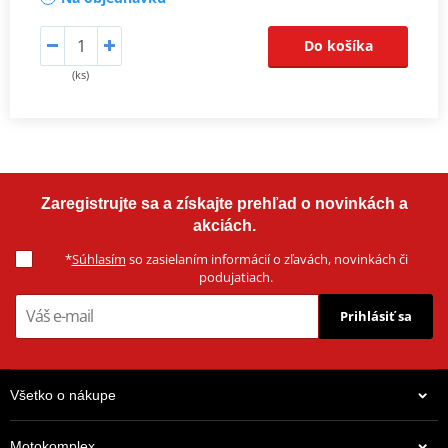
Do košíka
(ks)
Zaregistrujte sa a získajte prehľad o novinkách a
akciách.
*
Súhlasím
so zasielaním informácií o zľavách, novinkách či
podujatiach.
Prihlásiť sa
Všetko o nákupe
Motokomplex