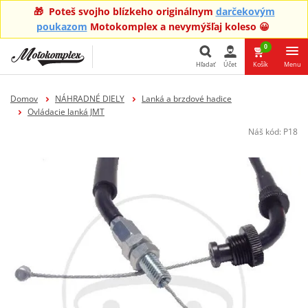
🎁 Poteš svojho blízkeho originálnym
darčekovým
poukazom
Motokomplex a nevymýšľaj koleso 😀
0
Hľadať
Účet
Košík
Menu
Hľadať
Domov
NÁHRADNÉ DIELY
Lanká a brzdové hadice
Ovládacie lanká JMT
Náš kód:
P18