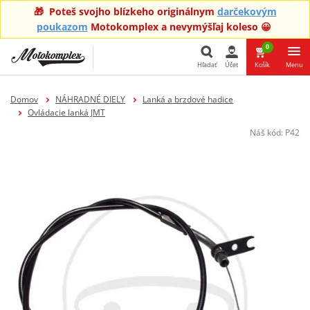
🎁 Poteš svojho blízkeho originálnym
darčekovým
poukazom
Motokomplex a nevymýšľaj koleso 😀
0
Hľadať
Účet
Košík
Menu
Hľadať
Domov
NÁHRADNÉ DIELY
Lanká a brzdové hadice
Ovládacie lanká JMT
Náš kód:
P42