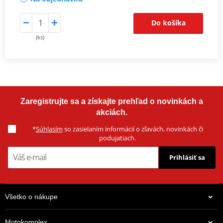
Do košíka
(ks)
Zaregistrujte sa a získajte prehľad o novinkách a
akciách.
*
Súhlasím
so zasielaním informácií o zľavách, novinkách či
podujatiach.
Prihlásiť sa
Všetko o nákupe
Motokomplex