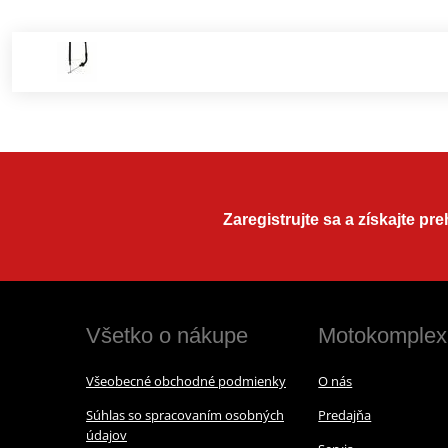
Zaregistrujte sa a získajte pr
Všetko o nákupe
Motokomplex
Všeobecné obchodné podmienky
O nás
Súhlas so spracovaním osobných
Predajňa
údajov