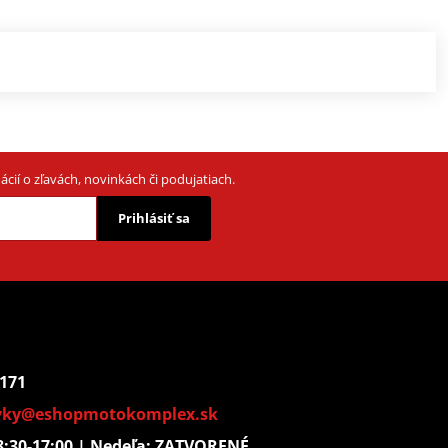
cií o zľavách, novinkách či podujatiach.
Prihlásiť sa
 171
vky@eshopmotokomplex.sk
: 8:30-17:00 | Nedeľa: ZATVORENÉ