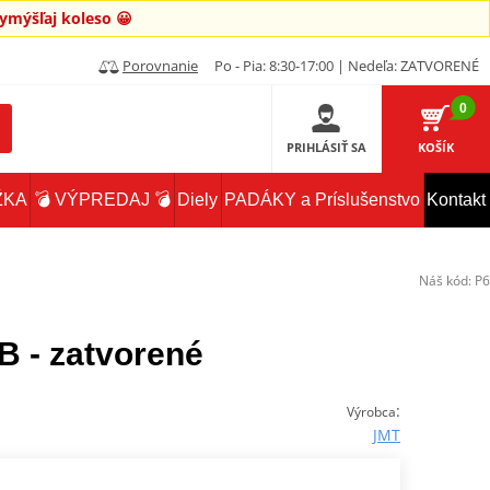
mýšľaj koleso 😀
Porovnanie
Po - Pia: 8:30-17:00 | Nedeľa: ZATVORENÉ
0
PRIHLÁSIŤ SA
KOŠÍK
ŽKA
💣 VÝPREDAJ 💣
Diely
PADÁKY a Príslušenstvo
Kontakt
Náš kód:
P6
B - zatvorené
:
Výrobca
JMT