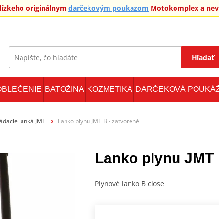
blízkeho originálnym
darčekovým poukazom
Motokomplex a nevy
Hľadať
OBLEČENIE
BATOŽINA
KOZMETIKA
DARČEKOVÁ POUKÁ
ádacie lanká JMT
Lanko plynu JMT B - zatvorené
Lanko plynu JMT 
Plynové lanko B close