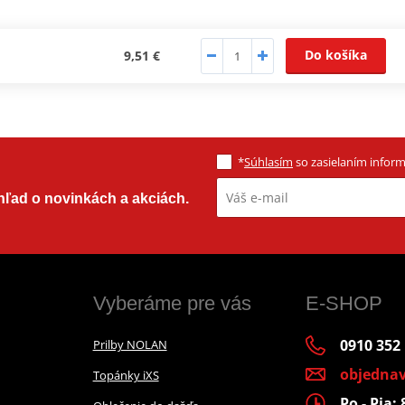
Do košíka
9,51 €
*
Súhlasím
so zasielaním informá
ehľad o novinkách a akciách.
Vyberáme pre vás
E-SHOP
0910 352
Prilby NOLAN
objedna
Topánky iXS
Po - Pia