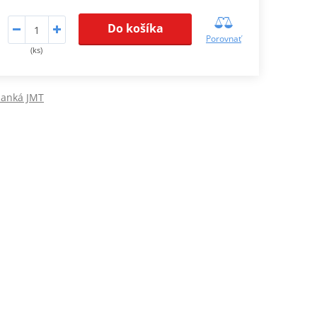
Do košíka
Porovnať
(ks)
lanká JMT