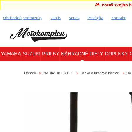
🎁 Poteš svojho 
Obchodné podmienky
O nás
Servis
Predajňa
Kontakt
YAMAHA
SUZUKI
PRILBY
NÁHRADNÉ DIELY
DOPLNKY
Domov
NÁHRADNÉ DIELY
Lanká a brzdové hadice
Ovl