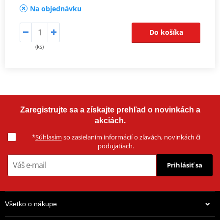
Na objednávku
Do košíka
(ks)
Zaregistrujte sa a získajte prehľad o novinkách a
akciách.
*
Súhlasím
so zasielaním informácií o zľavách, novinkách či
podujatiach.
Prihlásiť sa
Všetko o nákupe