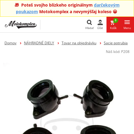
🎁 Poteš svojho blízkeho originálnym
darčekovým
poukazom
Motokomplex a nevymýšľaj koleso 😀
0
Hľadať
Účet
Košík
Menu
Hľadať
Domov
NÁHRADNÉ DIELY
Tovar na objednávku
Sacie potrubia
Náš kód:
P208