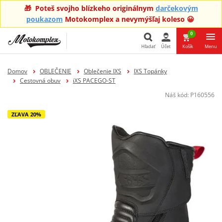
🎁 Poteš svojho blízkeho originálnym
darčekovým
poukazom
Motokomplex a nevymýšľaj koleso 😀
0
Hľadať
Účet
Košík
Menu
Hľadať
Domov
OBLEČENIE
Oblečenie IXS
IXS Topánky
Cestovná obuv
iXS PACEGO-ST
Náš kód:
P160556
ZĽAVA 20%