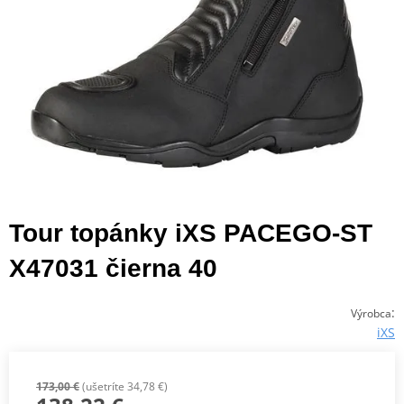
Tour topánky iXS PACEGO-ST
X47031 čierna 40
:
Výrobca
iXS
173,00 €
(ušetríte 34,78 €)