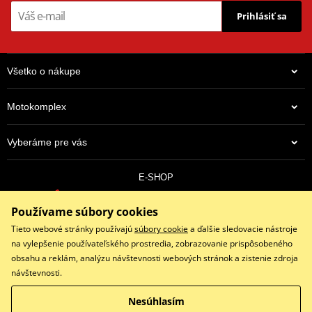
Prihlásiť sa
Všetko o nákupe
Motokomplex
Vyberáme pre vás
E-SHOP
0910 352 171
Používame súbory cookies
objednavky@eshopmotokomplex.sk
Po - Pia: 8:30-17:00 | Nedeľa: ZATVORENÉ
Tieto webové stránky používajú
súbory cookie
a ďalšie sledovacie nástroje
na vylepšenie používateľského prostredia, zobrazovanie prispôsobeného
obsahu a reklám, analýzu návštevnosti webových stránok a zistenie zdroja
návštevnosti.
Facebook
Instagram
Youtube
Nesúhlasím
Copyright © 2026 www.eshopmotokomplex.sk