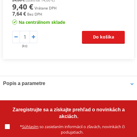
24,00 €
(ušetríte 14,60 €)
9,40 €
Vrátane DPH
7,64 €
Bez DPH
Na centrálnom sklade
Do košíka
(ks)
Popis a parametre
Výrobca
SMATNORD
Montážna strana
ľavá/pravá
Zaregistrujte sa a získajte prehľad o novinkách a
farba
čierna
akciách.
Závit
2xM6, pravý
*
Súhlasím
so zasielaním informácií o zľavách, novinkách či
podujatiach.
E -certif.
NIE