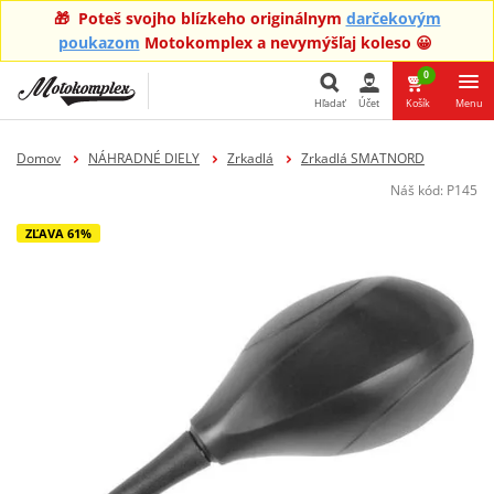
🎁 Poteš svojho blízkeho originálnym
darčekovým
poukazom
Motokomplex a nevymýšľaj koleso 😀
0
Hľadať
Účet
Košík
Menu
Hľadať
Domov
NÁHRADNÉ DIELY
Zrkadlá
Zrkadlá SMATNORD
Náš kód:
P145
ZĽAVA 61%