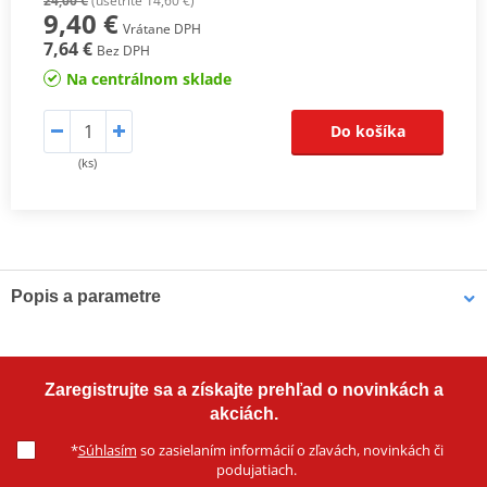
24,00 €
(ušetríte 14,60 €)
9,40 €
Vrátane DPH
7,64 €
Bez DPH
Na centrálnom sklade
Do košíka
(ks)
Popis a parametre
Výrobca
SMATNORD
Montážna strana
pravý
Zaregistrujte sa a získajte prehľad o novinkách a
farba
strieborná
akciách.
Závit
M8, ľavý
*
Súhlasím
so zasielaním informácií o zľavách, novinkách či
podujatiach.
E -certif.
NIE