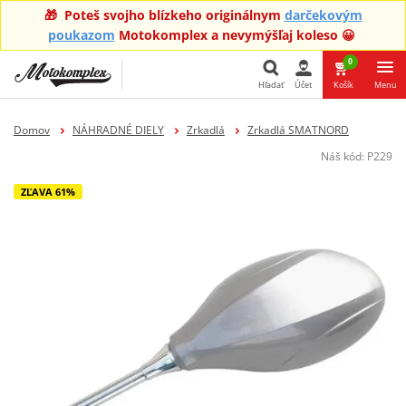
🎁 Poteš svojho blízkeho originálnym
darčekovým
poukazom
Motokomplex a nevymýšľaj koleso 😀
0
Hľadať
Účet
Košík
Menu
Hľadať
Domov
NÁHRADNÉ DIELY
Zrkadlá
Zrkadlá SMATNORD
Náš kód:
P229
ZĽAVA 61%