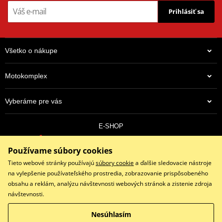
Prihlásiť sa
Všetko o nákupe
Motokomplex
Vyberáme pre vás
E-SHOP
0910 352 171
Používame súbory cookies
objednavky@eshopmotokomplex.sk
Po - Pia: 8:30-17:00 | Nedeľa: ZATVORENÉ
Tieto webové stránky používajú
súbory cookie
a ďalšie sledovacie nástroje
na vylepšenie používateľského prostredia, zobrazovanie prispôsobeného
obsahu a reklám, analýzu návštevnosti webových stránok a zistenie zdroja
návštevnosti.
Facebook
Instagram
Youtube
Nesúhlasím
Copyright © 2026 www.eshopmotokomplex.sk