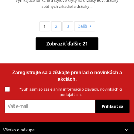
Vynikajúce funkčné a štýlové kryty na držiaky EČV, držiaky
spätných zrkadiel a držiaky…
1
2
3
Ďalší
Zobraziť ďalšie 21
Zaregistrujte sa a získajte prehľad o novinkách a
akciách.
*
Súhlasím
so zasielaním informácií o zľavách, novinkách či
podujatiach.
Prihlásiť sa
Všetko o nákupe