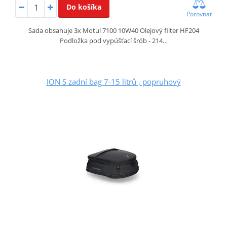
Do košíka
Porovnať
Sada obsahuje 3x Motul 7100 10W40 Olejový filter HF204
Podložka pod vypúšťací šrób - 214…
ION S zadní bag 7-15 litrů , popruhový