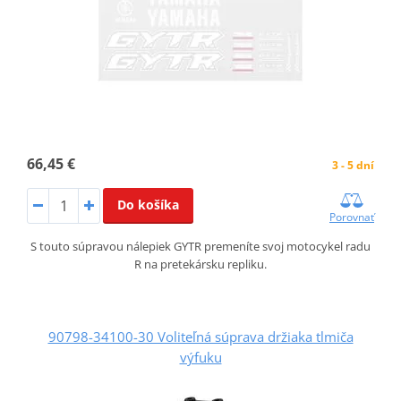
66,45 €
3 - 5 dní
Do košíka
Porovnať
S touto súpravou nálepiek GYTR premeníte svoj motocykel radu
R na pretekársku repliku.
90798-34100-30 Voliteľná súprava držiaka tlmiča
výfuku