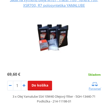
XSR700, R7 polosyntetika YAMALUBE
69,60 €
Skladem
Do košíka
Porovnať
3 x Olej Yamalube SS4 10W40 Olejový filter - 5GH-13440-71
Podložka - 214-11198-01