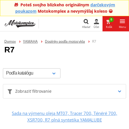
🎁 Poteš svojho blízkeho originálnym
darčekovým
poukazom
Motokomplex a nevymýšľaj koleso 😀
0
Hľadať
Účet
Košík
Menu
Hľadať
Domov
YAMAHA
Doplnky podľa motocykla
R7
R7
Zobraziť filtrovanie
Sada na výmenu oleja MT07, Tracer 700, Ténéré 700,
XSR700, R7 plná syntetika YAMALUBE