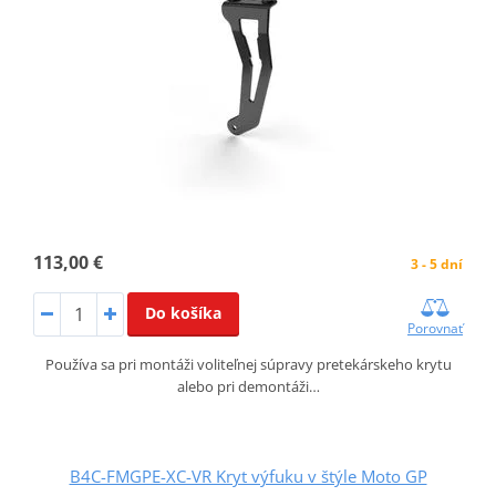
113,00 €
3 - 5 dní
Do košíka
Porovnať
Používa sa pri montáži voliteľnej súpravy pretekárskeho krytu
alebo pri demontáži…
B4C-FMGPE-XC-VR Kryt výfuku v štýle Moto GP