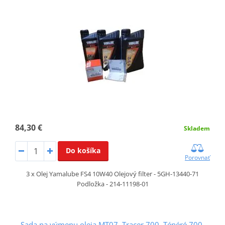
84,30 €
Skladem
Do košíka
Porovnať
3 x Olej Yamalube FS4 10W40 Olejový filter - 5GH-13440-71
Podložka - 214-11198-01
Sada na výmenu oleja MT07, Tracer 700, Ténéré 700,