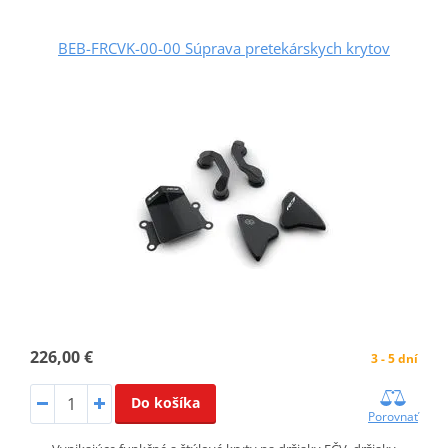
BEB-FRCVK-00-00 Súprava pretekárskych krytov
226,00 €
3 - 5 dní
Do košíka
Porovnať