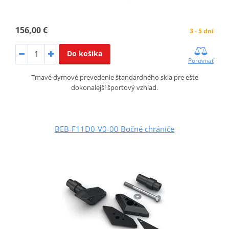
156,00 €
3 - 5 dní
Do košíka
Porovnať
Tmavé dymové prevedenie štandardného skla pre ešte
dokonalejší športový vzhľad.
BEB-F11D0-V0-00 Bočné chrániče