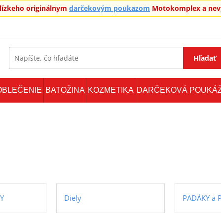
blízkeho originálnym
darčekovým poukazom
Motokomplex a nevy
Hľadať
OBLEČENIE
BATOŽINA
KOZMETIKA
DARČEKOVÁ POUKÁ
Y
Diely
PADÁKY a P