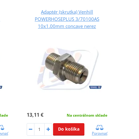
Adaptér (skrutka) Venhill
C
POWERHOSEPLUS 3/70100AS
10x1.00mm concave nerez
13,11 €
lade
Na centrálnom sklade
Do košíka
ovnať
Porovnať