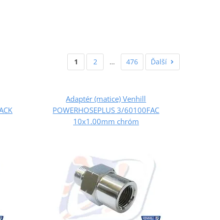
1
2
…
476
Ďalší
Adaptér (matice) Venhill
ACK
POWERHOSEPLUS 3/60100FAC
10x1.00mm chróm