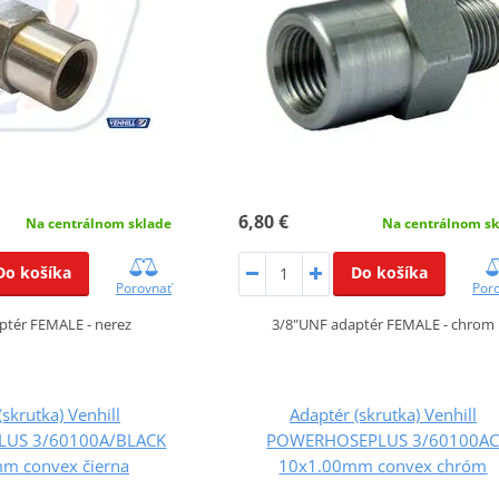
6,80 €
Na centrálnom sklade
Na centrálnom sk
Do košíka
Do košíka
Porovnať
Por
ptér FEMALE - nerez
3/8"UNF adaptér FEMALE - chrom
(skrutka) Venhill
Adaptér (skrutka) Venhill
US 3/60100A/BLACK
POWERHOSEPLUS 3/60100A
m convex čierna
10x1.00mm convex chróm