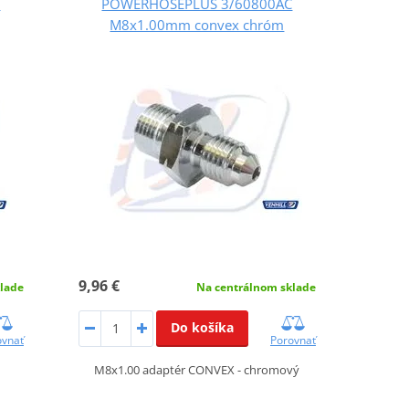
C
POWERHOSEPLUS 3/60800AC
M8x1.00mm convex chróm
9,96 €
lade
Na centrálnom sklade
Do košíka
ovnať
Porovnať
M8x1.00 adaptér CONVEX - chromový