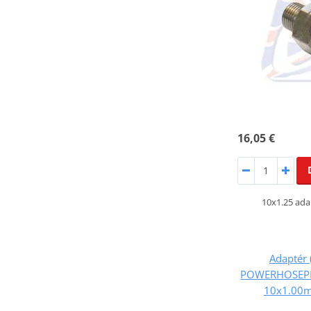
16,05 €
10x1.25 ada
Adaptér 
POWERHOSEPL
10x1.00m