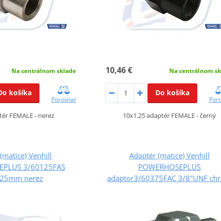
10,46 €
Na centrálnom sklade
Na centrálnom sk
Do košíka
Do košíka
Porovnať
Por
tér FEMALE - nerez
10x1.25 adaptér FEMALE - černý
(matice) Venhill
Adaptér (matice) Venhill
PLUS 3/60125FAS
POWERHOSEPLUS
.25mm nerez
adaptor3/60375FAC 3/8"UNF ch