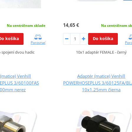
14,65 €
Na centrálnom sklade
Na centrálnom sk
Do košíka
Do košíka
Porovnať
Por
 spojení dvou hadic
10x1 adaptér FEMALE - černý
(matice) Venhill
Adaptér (matice) Venhill
PLUS 3/60100FAS
POWERHOSEPLUS 3/60125FA/BL
.00mm nerez
10x1.25mm čierna