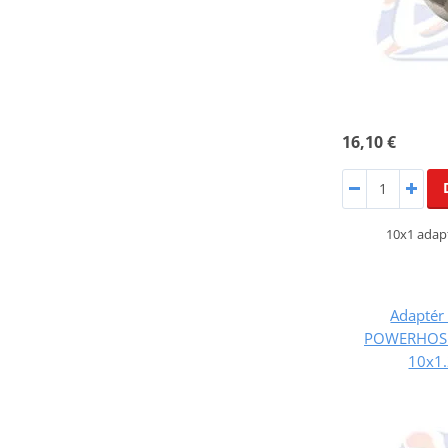
16,10 €
10x1 adap
Adaptér 
POWERHOSE
10x1