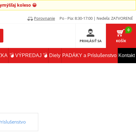
mýšľaj koleso 😀
Porovnanie
Po - Pia: 8:30-17:00 | Nedeľa: ZATVORENÉ
0
PRIHLÁSIŤ SA
KOŠÍK
ŽKA
💣 VÝPREDAJ 💣
Diely
PADÁKY a Príslušenstvo
Kontakt
ríslušenstvo