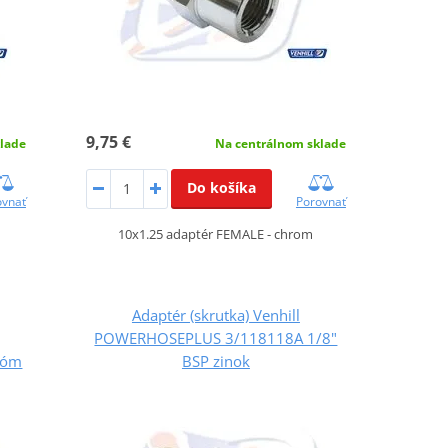
9,75 €
lade
Na centrálnom sklade
Do košíka
ovnať
Porovnať
10x1.25 adaptér FEMALE - chrom
Adaptér (skrutka) Venhill
POWERHOSEPLUS 3/118118A 1/8"
róm
BSP zinok