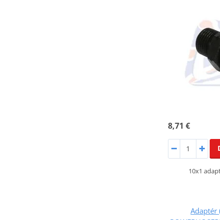
8,71 €
10x1 adap
Adaptér 