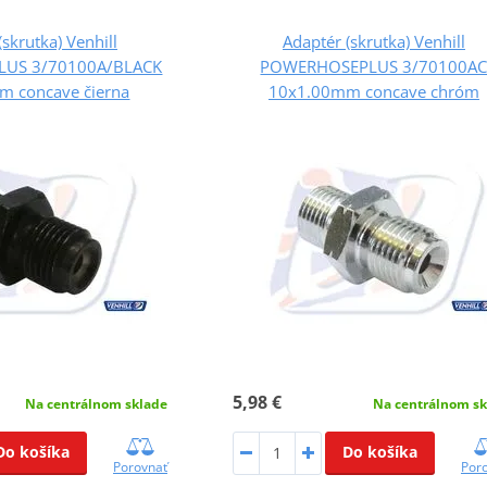
(skrutka) Venhill
Adaptér (skrutka) Venhill
US 3/70100A/BLACK
POWERHOSEPLUS 3/70100A
m concave čierna
10x1.00mm concave chróm
5,98 €
Na centrálnom sklade
Na centrálnom sk
Do košíka
Do košíka
Porovnať
Por