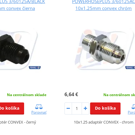
US 3/60125A/BLACK
POWERHOSEPLUS 3/60125A
m convex čierna
10x1.25mm convex chróm
6,64 €
Na centrálnom sklade
Na centrálnom sk
Do košíka
Do košíka
Porovnať
Por
ptér CONVEX - černý
10x1.25 adaptér CONVEX - chrom