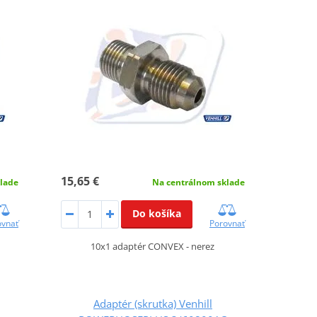
15,65 €
lade
Na centrálnom sklade
Do košíka
ovnať
Porovnať
10x1 adaptér CONVEX - nerez
Adaptér (skrutka) Venhill