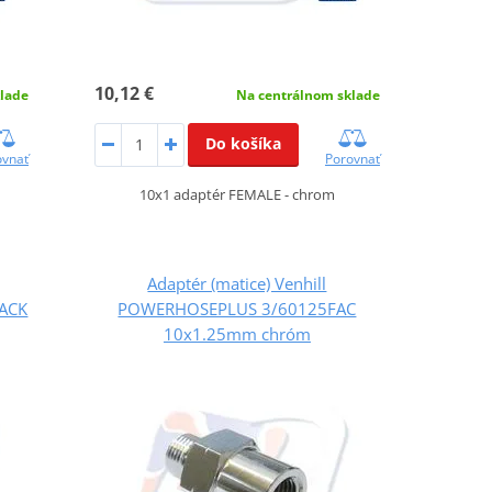
10,12 €
lade
Na centrálnom sklade
Do košíka
ovnať
Porovnať
10x1 adaptér FEMALE - chrom
Adaptér (matice) Venhill
ACK
POWERHOSEPLUS 3/60125FAC
10x1.25mm chróm