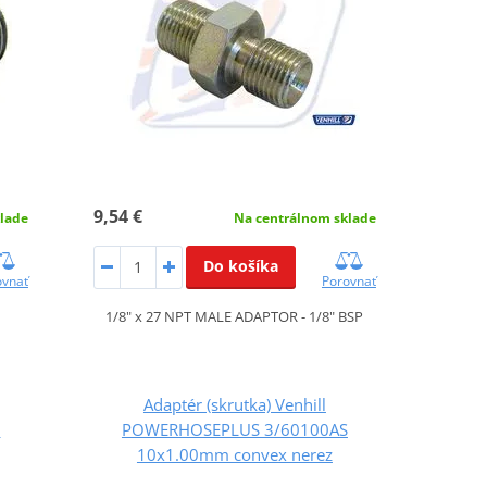
9,54 €
lade
Na centrálnom sklade
Do košíka
ovnať
Porovnať
1/8" x 27 NPT MALE ADAPTOR - 1/8" BSP
Adaptér (skrutka) Venhill
C
POWERHOSEPLUS 3/60100AS
10x1.00mm convex nerez